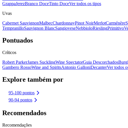
Grappa
Jerez
Branco Doce
Tinto Doce
Ver todos os tipos
Uvas
Cabernet Sauvignon
Malbec
Chardonnay
Pinot Noir
Merlot
Carménère
S
Tempranillo
Sauvignon Blanc
Sangiovese
Nebbiolo
Riesling
Primitivo
Ve
Pontuados
Críticos
Robert Parker
James Suckling
Wine Spectator
Guia Descorchados
Burg
Gambero Rosso
Wine and Spirits
Antonio Galloni
Decanter
Ver todos os
Explore também por
95-100 pontos
90-94 pontos
Recomendados
Recomendações