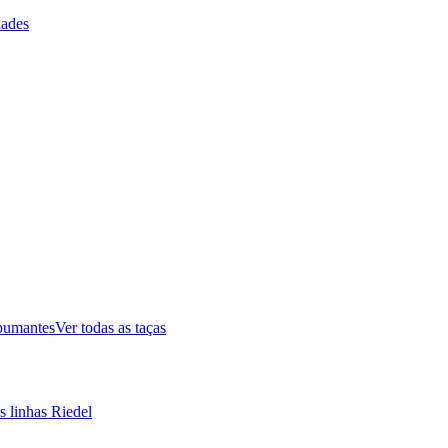
ades
pumantes
Ver todas as taças
s linhas Riedel