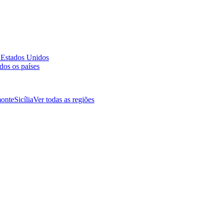
a
Estados Unidos
dos os países
onte
Sicília
Ver todas as regiões