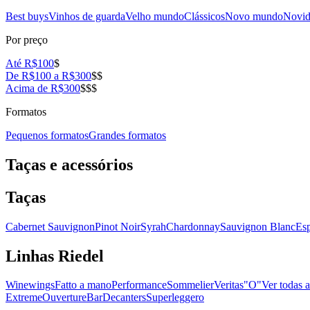
Best buys
Vinhos de guarda
Velho mundo
Clássicos
Novo mundo
Novid
Por preço
Até R$100
$
De R$100 a R$300
$$
Acima de R$300
$$$
Formatos
Pequenos formatos
Grandes formatos
Taças e acessórios
Taças
Cabernet Sauvignon
Pinot Noir
Syrah
Chardonnay
Sauvignon Blanc
Es
Linhas Riedel
Winewings
Fatto a mano
Performance
Sommelier
Veritas
"O"
Ver todas a
Extreme
Ouverture
Bar
Decanters
Superleggero