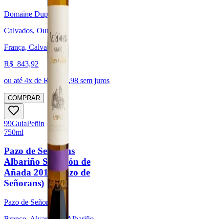
Domaine Dupont
Calvados, Outras
França, Calvados
R$
843,92
ou até
4
x de R$
210,98
sem juros
COMPRAR
99
Guia
Peñin
750ml
Pazo de Señorans
Albariño Selección de
Añada 2014 (Pazo de
Señorans)
Pazo de Señorans
Branco, Alvarinho / Albariño