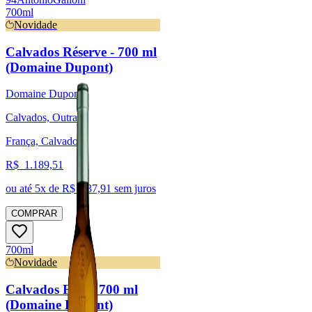
700ml
Novidade
Calvados Réserve - 700 ml
(Domaine Dupont)
Domaine Dupont
Calvados, Outras
França, Calvados
R$
1.189,51
ou até
5
x de R$
237,91
sem juros
COMPRAR
700ml
Novidade
Calvados Fine - 700 ml
(Domaine Dupont)