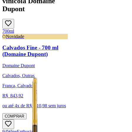
vinícola Domaine
Dupont
700ml
Novidade
Calvados Fine - 700 ml
(Domaine Dupont)
Domaine Dupont
Calvados, Outras
França, Calvados
R$
843,92
ou até
4
x de R$
210,98
sem juros
COMPRAR
94
Wine
Enthusiast