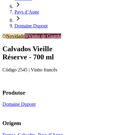
Pays d’Auge
Domaine Dupont
Novidade
Vinho de Guarda
Calvados Vieille
Réserve - 700 ml
Código
2545
| Vinho francês
Produtor
Domaine Dupont
Origem
França
,
Calvados
,
Pays d’Auge