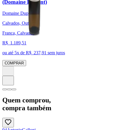
(Domaine Dupont)
Domaine Dupont
Calvados, Outras
França, Calvados
R$
1.189,51
ou até
5
x de R$
237,91
sem juros
COMPRAR
Quem comprou,
compra também
94
Antonio
Galloni