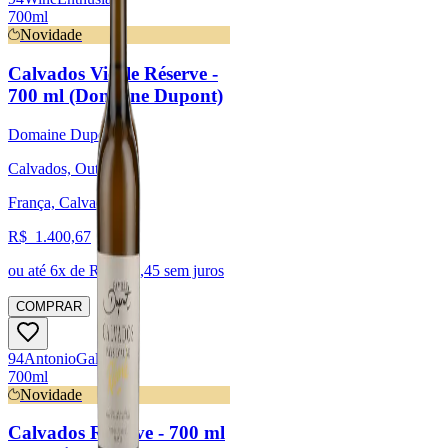
700ml
Novidade
Calvados Vieille Réserve -
700 ml (Domaine Dupont)
Domaine Dupont
Calvados, Outras
França, Calvados
R$
1.400,67
ou até
6
x de R$
233,45
sem juros
COMPRAR
94
Antonio
Galloni
700ml
Novidade
Calvados Réserve - 700 ml