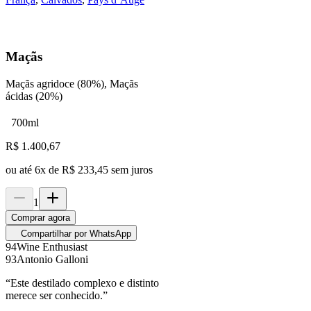
Maçãs
Maçãs agridoce (80%), Maçãs
ácidas (20%)
700ml
R$
1.400,67
ou até
6
x de
R$ 233,45
sem juros
1
Comprar agora
Compartilhar por WhatsApp
94
Wine Enthusiast
93
Antonio Galloni
“
Este destilado complexo e distinto
merece ser conhecido.
”