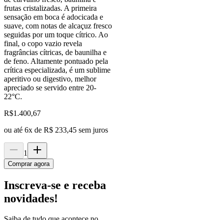
frutas cristalizadas. A primeira
sensação em boca é adocicada e
suave, com notas de alcaçuz fresco
seguidas por um toque cítrico. Ao
final, o copo vazio revela
fragrâncias cítricas, de baunilha e
de feno. Altamente pontuado pela
crítica especializada, é um sublime
aperitivo ou digestivo, melhor
apreciado se servido entre 20-
22°C.
R$
1.400,67
ou até
6
x de
R$ 233,45
sem juros
1
Comprar agora
Inscreva-se e receba
novidades!
Saiba de tudo que acontece no