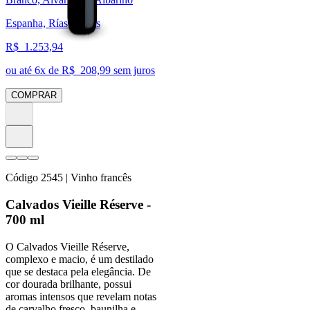
Espanha, Rías Baixas
R$
1.253,94
ou até
6
x de R$
208,99
sem juros
COMPRAR
Código
2545
| Vinho francês
Calvados Vieille Réserve -
700 ml
O Calvados Vieille Réserve,
complexo e macio, é um destilado
que se destaca pela elegância. De
cor dourada brilhante, possui
aromas intensos que revelam notas
de carvalho fresco, baunilha e