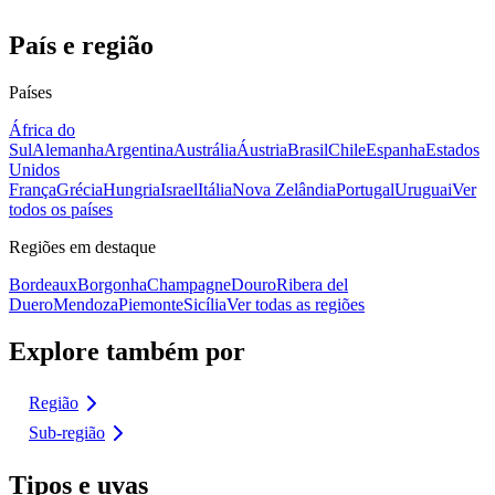
País e região
Países
África do
Sul
Alemanha
Argentina
Austrália
Áustria
Brasil
Chile
Espanha
Estados
Unidos
França
Grécia
Hungria
Israel
Itália
Nova Zelândia
Portugal
Uruguai
Ver
todos os países
Regiões em destaque
Bordeaux
Borgonha
Champagne
Douro
Ribera del
Duero
Mendoza
Piemonte
Sicília
Ver todas as regiões
Explore também por
Região
Sub-região
Tipos e uvas