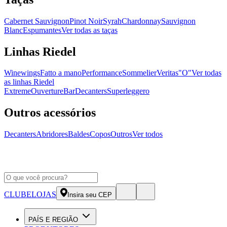
Cabernet Sauvignon
Pinot Noir
Syrah
Chardonnay
Sauvignon
Blanc
Espumantes
Ver todas as taças
Linhas Riedel
Winewings
Fatto a mano
Performance
Sommelier
Veritas
"O"
Ver todas
as linhas Riedel
Extreme
Ouverture
Bar
Decanters
Superleggero
Outros acessórios
Decanters
Abridores
Baldes
Copos
Outros
Ver todos
CLUBE
LOJAS
Insira seu CEP
PAÍS E REGIÃO