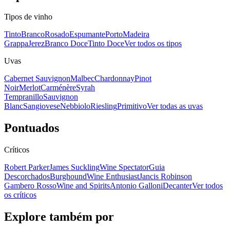
Tipos de vinho
Tinto
Branco
Rosado
Espumante
Porto
Madeira
Grappa
Jerez
Branco Doce
Tinto Doce
Ver todos os tipos
Uvas
Cabernet Sauvignon
Malbec
Chardonnay
Pinot
Noir
Merlot
Carménère
Syrah
Tempranillo
Sauvignon
Blanc
Sangiovese
Nebbiolo
Riesling
Primitivo
Ver todas as uvas
Pontuados
Críticos
Robert Parker
James Suckling
Wine Spectator
Guia
Descorchados
Burghound
Wine Enthusiast
Jancis Robinson
Gambero Rosso
Wine and Spirits
Antonio Galloni
Decanter
Ver todos
os críticos
Explore também por