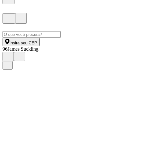
Insira seu CEP
96
James Suckling