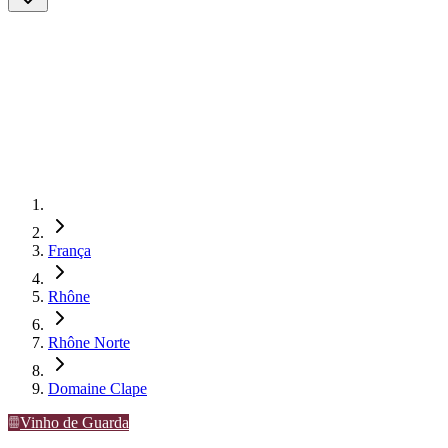
França
Rhône
Rhône Norte
Domaine Clape
Vinho de Guarda