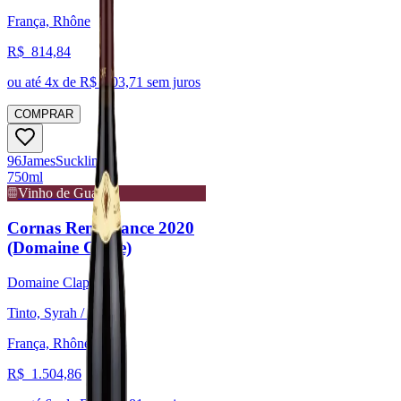
França, Rhône
R$
814,84
ou até
4
x de R$
203,71
sem juros
COMPRAR
96
James
Suckling
750ml
Vinho de Guarda
Cornas Renaissance 2020
(Domaine Clape)
Domaine Clape
Tinto, Syrah / Shiraz
França, Rhône
R$
1.504,86