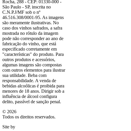
Rocha, 288 - CEP: 01330-000 -
São Paulo - SP, inscrita no
C.N.P.J/MF sob o nº
46.516.308/0001-95. As imagens
são meramente ilustrativas. No
caso dos vinhos safrados, a safra
mostrada no rótulo da imagem
pode não corresponder ao ano de
fabricação do vinho, que está
especificado corretamente em
"características"
do produto. Para
outros produtos e acessórios,
algumas imagens são compostas
com outros elementos para ilustrar
sua utilidade. Beba com
responsabilidade. A venda de
bebidas alcoólicas é proibida para
menores de 18 anos. Dirigir sob a
influência de álcool configura
delito, passível de sanção penal.
©
2026
Todos os direitos reservados.
Site by