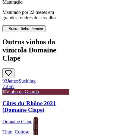
Maturação
Maturado por 22 meses em
grandes foudres de carvalho.
Baixar ficha técnica
Outros vinhos da
vinícola Domaine
Clape
93
James
Suckling
750ml
Vinho de Guarda
Côtes-du-Rhône 2021
(Domaine Clape)
Domaine Clape
Tinto, Cortese