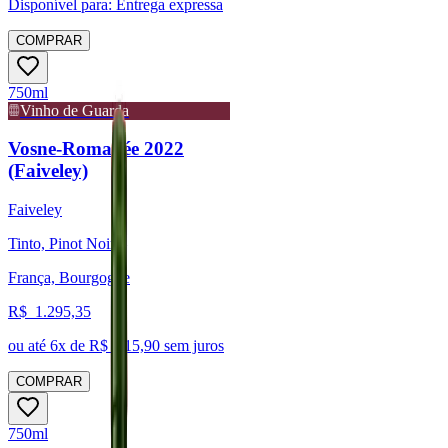
Disponível para:
Entrega expressa
COMPRAR
750ml
Vinho de Guarda
Vosne-Romanée 2022
(Faiveley)
Faiveley
Tinto, Pinot Noir
França, Bourgogne
R$
1.295,35
ou até
6
x de R$
215,90
sem juros
COMPRAR
750ml