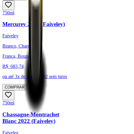
750ml
Mercurey 2022 (Faiveley)
Faiveley
Branco, Chardonnay
França, Bourgogne
R$
683,74
ou até
3
x de R$
227,92
sem juros
COMPRAR
750ml
Chassagne-Montrachet
Blanc 2022 (Faiveley)
Faiveley