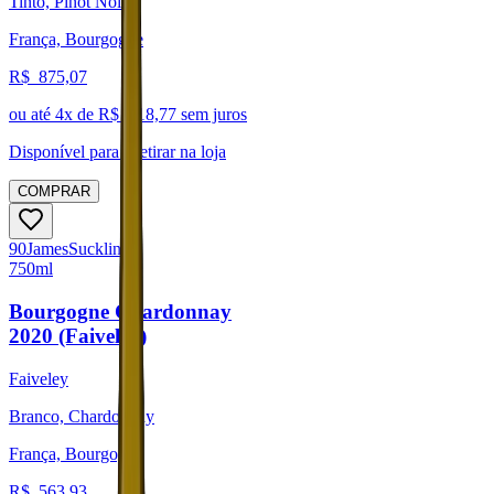
Tinto, Pinot Noir
França, Bourgogne
R$
875,07
ou até
4
x de R$
218,77
sem juros
Disponível para:
Retirar na loja
COMPRAR
90
James
Suckling
750ml
Bourgogne Chardonnay
2020 (Faiveley)
Faiveley
Branco, Chardonnay
França, Bourgogne
R$
563,93