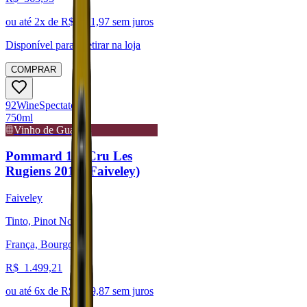
ou até
2
x de R$
281,97
sem juros
Disponível para:
Retirar na loja
COMPRAR
92
Wine
Spectator
750ml
Vinho de Guarda
Pommard 1er Cru Les
Rugiens 2018 (Faiveley)
Faiveley
Tinto, Pinot Noir
França, Bourgogne
R$
1.499,21
ou até
6
x de R$
249,87
sem juros