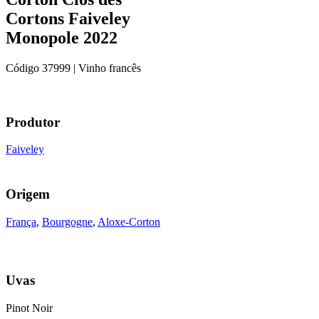
Cortons Faiveley
Monopole 2022
Código
37999
| Vinho francês
Produtor
Faiveley
Origem
França
,
Bourgogne
,
Aloxe-Corton
Uvas
Pinot Noir