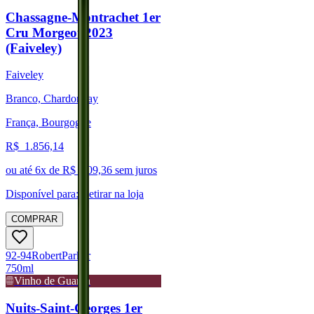
Chassagne-Montrachet 1er
Cru Morgeot 2023
(Faiveley)
Faiveley
Branco, Chardonnay
França, Bourgogne
R$
1.856,14
ou até
6
x de R$
309,36
sem juros
Disponível para:
Retirar na loja
COMPRAR
92-94
Robert
Parker
750ml
Vinho de Guarda
Nuits-Saint-Georges 1er