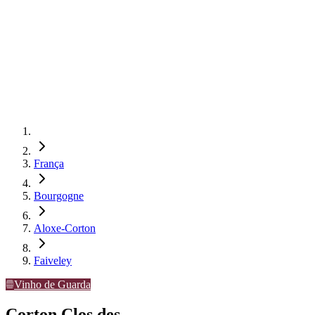
França
Bourgogne
Aloxe-Corton
Faiveley
Vinho de Guarda
Corton Clos des