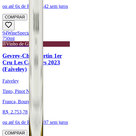
ou até
6
x de R$
354,42
sem juros
COMPRAR
94
Wine
Spectator
750ml
Vinho de Guarda
Gevrey-Chambertin 1er
Cru Les Cazetiers 2023
(Faiveley)
Faiveley
Tinto, Pinot Noir
França, Bourgogne
R$
2.753,78
ou até
6
x de R$
458,97
sem juros
COMPRAR