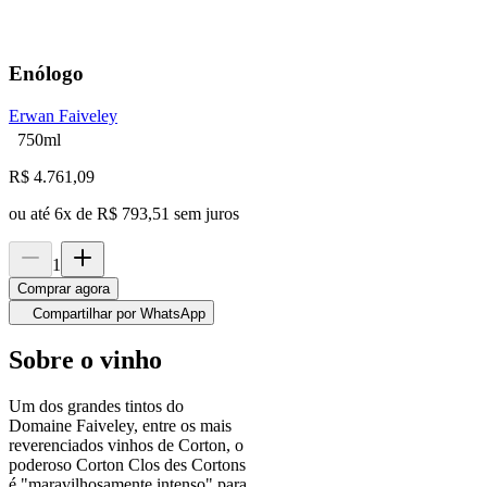
Enólogo
Erwan Faiveley
750ml
R$
4.761,09
ou até
6
x de
R$ 793,51
sem juros
1
Comprar agora
Compartilhar por WhatsApp
Sobre o vinho
Um dos grandes tintos do
Domaine Faiveley, entre os mais
reverenciados vinhos de Corton, o
poderoso Corton Clos des Cortons
é "maravilhosamente intenso" para