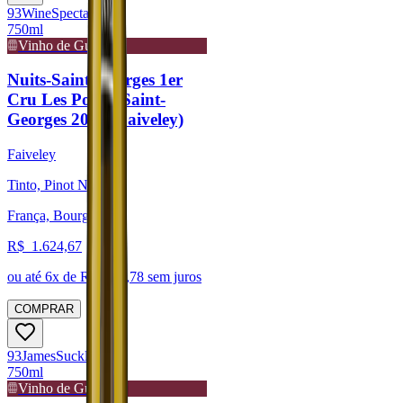
93
Wine
Spectator
750ml
Vinho de Guarda
Nuits-Saint-Georges 1er
Cru Les Porêts Saint-
Georges 2023 (Faiveley)
Faiveley
Tinto, Pinot Noir
França, Bourgogne
R$
1.624,67
ou até
6
x de R$
270,78
sem juros
COMPRAR
93
James
Suckling
750ml
Vinho de Guarda