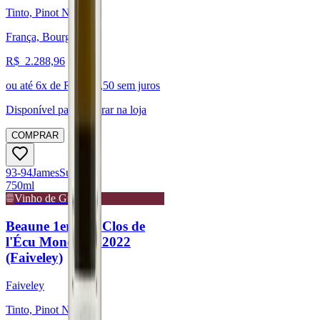
Tinto, Pinot Noir
França, Bourgogne
R$
2.288,96
ou até
6
x de R$
381,50
sem juros
Disponível para:
Retirar na loja
COMPRAR
93-94
James
Suckling
750ml
Vinho de Guarda
Beaune 1er Cru Clos de
l'Écu Monopole 2022
(Faiveley)
Faiveley
Tinto, Pinot Noir