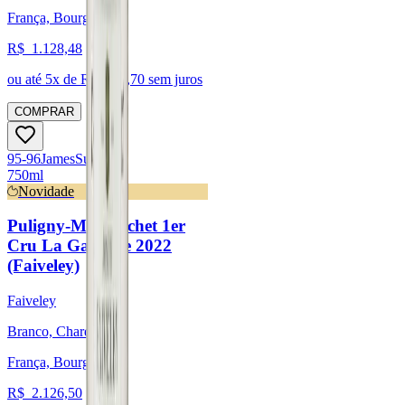
França, Bourgogne
R$
1.128,48
ou até
5
x de R$
225,70
sem juros
COMPRAR
95-96
James
Suckling
750ml
Novidade
Puligny-Montrachet 1er
Cru La Garenne 2022
(Faiveley)
Faiveley
Branco, Chardonnay
França, Bourgogne
R$
2.126,50