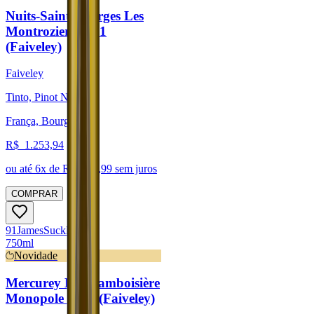
Nuits-Saint-Georges Les
Montroziers 2021
(Faiveley)
Faiveley
Tinto, Pinot Noir
França, Bourgogne
R$
1.253,94
ou até
6
x de R$
208,99
sem juros
COMPRAR
91
James
Suckling
750ml
Novidade
Mercurey La Framboisière
Monopole 2022 (Faiveley)