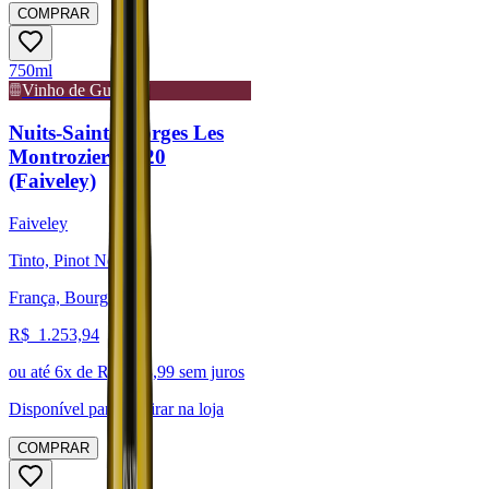
COMPRAR
750ml
Vinho de Guarda
Nuits-Saint-Georges Les
Montroziers 2020
(Faiveley)
Faiveley
Tinto, Pinot Noir
França, Bourgogne
R$
1.253,94
ou até
6
x de R$
208,99
sem juros
Disponível para:
Retirar na loja
COMPRAR