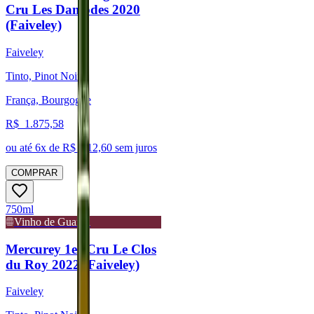
Cru Les Damodes 2020
(Faiveley)
Faiveley
Tinto, Pinot Noir
França, Bourgogne
R$
1.875,58
ou até
6
x de R$
312,60
sem juros
COMPRAR
750ml
Vinho de Guarda
Mercurey 1er Cru Le Clos
du Roy 2022 (Faiveley)
Faiveley