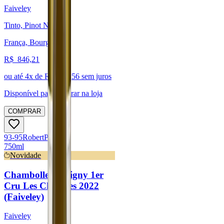
Faiveley
Tinto, Pinot Noir
França, Bourgogne
R$
846,21
ou até
4
x de R$
211,56
sem juros
Disponível para:
Retirar na loja
COMPRAR
93-95
Robert
Parker
750ml
Novidade
Chambolle-Musigny 1er
Cru Les Charmes 2022
(Faiveley)
Faiveley