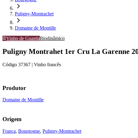
Puligny-Montrachet
Domaine de Montille
Vinho de Guarda
Biodinâmico
Puligny Montrahet 1er Cru La Garenne 2
Código
37367
| Vinho francês
Produtor
Domaine de Montille
Origem
França
,
Bourgogne
,
Puligny-Montrachet