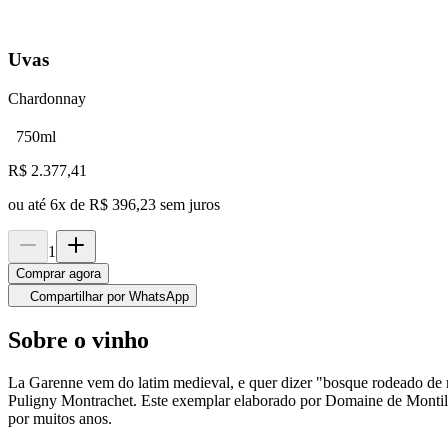
Uvas
Chardonnay
750ml
R$
2.377,41
ou até
6
x de
R$ 396,23
sem juros
1
Comprar agora
Compartilhar por WhatsApp
Sobre o vinho
La Garenne vem do latim medieval, e quer dizer "bosque rodeado de m
Puligny Montrachet. Este exemplar elaborado por Domaine de Montille
por muitos anos.