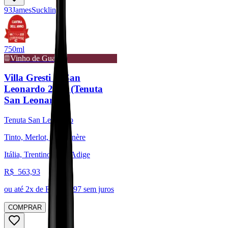
93
James
Suckling
750ml
Vinho de Guarda
Villa Gresti di San
Leonardo 2020 (Tenuta
San Leonardo)
Tenuta San Leonardo
Tinto, Merlot, Carménère
Itália, Trentino-Alto-Adige
R$
563,93
ou até
2
x de R$
281,97
sem juros
COMPRAR