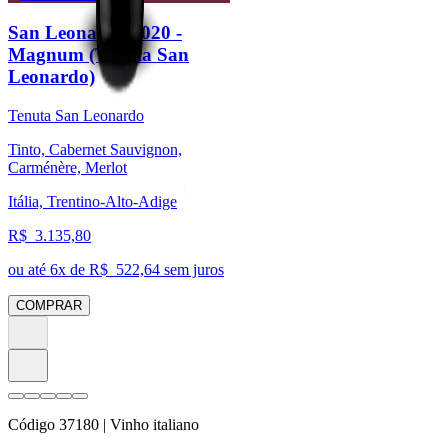
San Leonardo 2020 -
Magnum (Tenuta San
Leonardo)
Tenuta San Leonardo
Tinto, Cabernet Sauvignon,
Carménère, Merlot
Itália, Trentino-Alto-Adige
R$
3.135,80
ou até
6
x de R$
522,64
sem juros
COMPRAR
Código
37180
| Vinho italiano