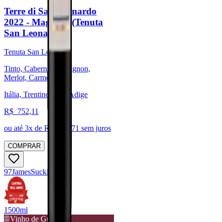
Terre di San Leonardo
2022 - Magnum (Tenuta
San Leonardo)
Tenuta San Leonardo
Tinto, Cabernet Sauvignon,
Merlot, Carménère
Itália, Trentino-Alto-Adige
R$
752,11
ou até
3
x de R$
250,71
sem juros
COMPRAR
97
James
Suckling
1500ml
Vinho de Guarda