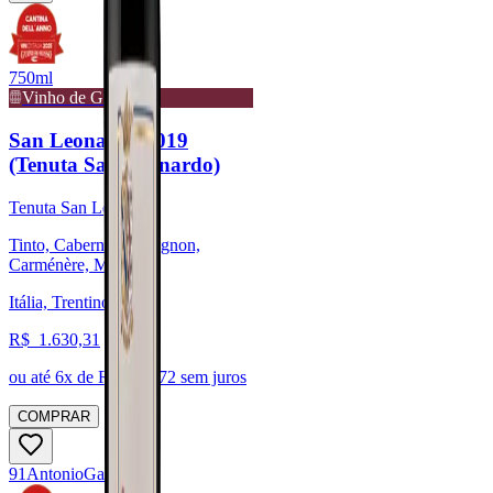
750ml
Vinho de Guarda
San Leonardo 2019
(Tenuta San Leonardo)
Tenuta San Leonardo
Tinto, Cabernet Sauvignon,
Carménère, Merlot
Itália, Trentino
R$
1.630,31
ou até
6
x de R$
271,72
sem juros
COMPRAR
91
Antonio
Galloni