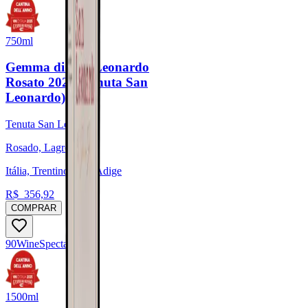
750ml
Gemma di San Leonardo
Rosato 2022 (Tenuta San
Leonardo)
Tenuta San Leonardo
Rosado, Lagrein
Itália, Trentino-Alto-Adige
R$
356,92
COMPRAR
90
Wine
Spectator
1500ml