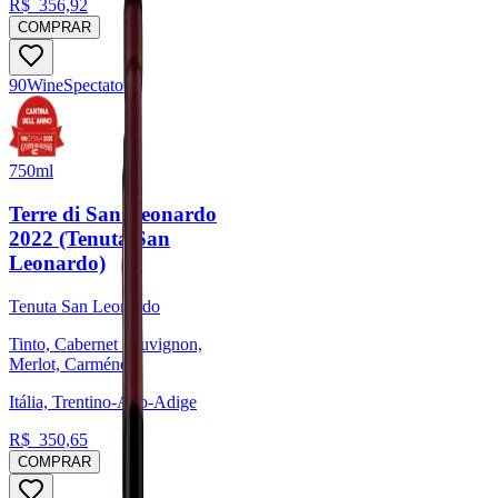
R$
356,92
COMPRAR
90
Wine
Spectator
750ml
Terre di San Leonardo
2022 (Tenuta San
Leonardo)
Tenuta San Leonardo
Tinto, Cabernet Sauvignon,
Merlot, Carménère
Itália, Trentino-Alto-Adige
R$
350,65
COMPRAR