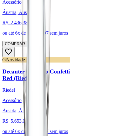
Acessório
Áustria, Áustria
R$
2.436,38
ou até
6
x de R$
406,07
sem juros
COMPRAR
Novidade
Decanter Cornetto Confetti
Red (Riedel)
Riedel
Acessório
Áustria, Áustria
R$
5.653,01
ou até
6
x de R$
942,17
sem juros