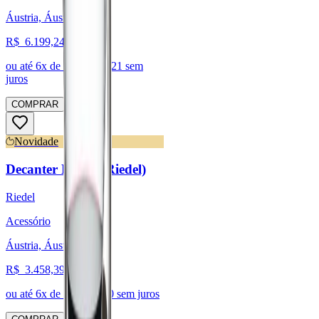
Áustria, Áustria
R$
6.199,24
ou até
6
x de R$
1.033,21
sem
juros
COMPRAR
Novidade
Decanter Riedel (Riedel)
Riedel
Acessório
Áustria, Áustria
R$
3.458,39
ou até
6
x de R$
576,40
sem juros