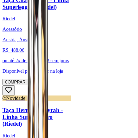
Taça Chardonnay - Linha
Superleggero (Riedel)
Riedel
Acessório
Áustria, Áustria
R$
488,06
ou até
2
x de R$
244,03
sem juros
Disponível para:
Retirar na loja
COMPRAR
Novidade
Taça Hermitage/Syrah -
Linha Superleggero
(Riedel)
Riedel