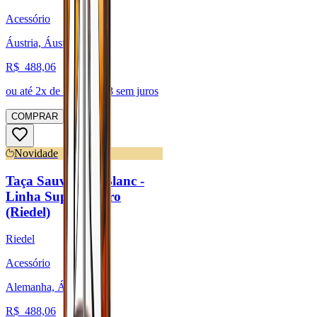
Acessório
Áustria, Áustria
R$
488,06
ou até
2
x de R$
244,03
sem juros
COMPRAR
Novidade
Taça Sauvignon Blanc -
Linha Superleggero
(Riedel)
Riedel
Acessório
Alemanha, Áustria
R$
488,06