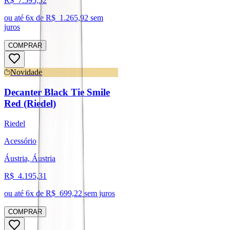
R$
7.595,52
ou até
6
x de R$
1.265,92
sem
juros
COMPRAR
Novidade
Decanter Black Tie Smile
Red (Riedel)
Riedel
Acessório
Áustria, Áustria
R$
4.195,31
ou até
6
x de R$
699,22
sem juros
COMPRAR