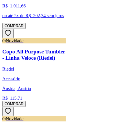
R$
1.011,66
ou até
5
x de R$
202,34
sem juros
COMPRAR
Novidade
Copo All Purpose Tumbler
- Linha Veloce (Riedel)
Riedel
Acessório
Áustria, Áustria
R$
115,71
COMPRAR
Novidade