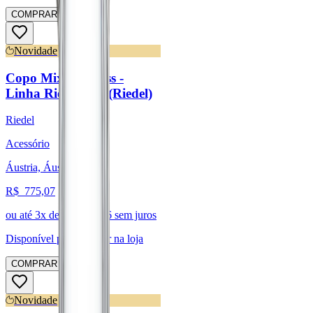
COMPRAR
Novidade
Copo Mixing Glass -
Linha Riedel Bar (Riedel)
Riedel
Acessório
Áustria, Áustria
R$
775,07
ou até
3
x de R$
258,36
sem juros
Disponível para:
Retirar na loja
COMPRAR
Novidade