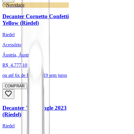
Novidade
Decanter Cornetto Confetti
Yellow (Riedel)
Riedel
Acessório
Áustria, Áustria
R$
4.777,10
ou até
6
x de R$
796,19
sem juros
COMPRAR
Decanter "O" Single 2023
(Riedel)
Riedel