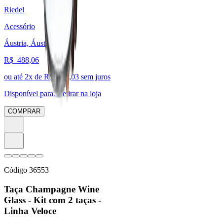
Riedel
Acessório
Áustria, Áustria
R$
488,06
ou até
2
x de R$
244,03
sem juros
Disponível para:
Retirar na loja
COMPRAR
Código
36553
Taça Champagne Wine
Glass - Kit com 2 taças -
Linha Veloce