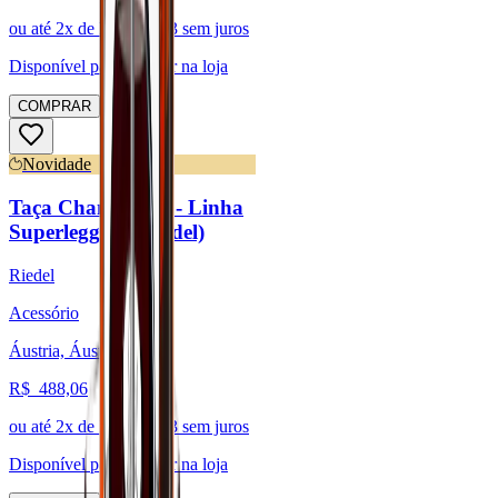
ou até
2
x de R$
244,03
sem juros
Disponível para:
Retirar na loja
COMPRAR
Novidade
Taça Champagne - Linha
Superleggero (Riedel)
Riedel
Acessório
Áustria, Áustria
R$
488,06
ou até
2
x de R$
244,03
sem juros
Disponível para:
Retirar na loja