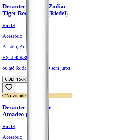
Decanter Chinese Zodiac
Tiger Red/Yellow (Riedel)
Riedel
Acessório
Áustria, Áustria
R$
3.458,39
ou até
6
x de R$
576,40
sem juros
COMPRAR
Novidade
Decanter Black Tie
Amadeo (Riedel)
Riedel
Acessório