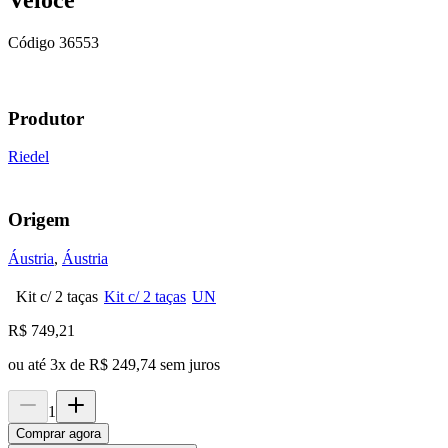
Código
36553
Produtor
Riedel
Origem
Áustria
,
Áustria
Kit c/ 2 taças
Kit c/ 2 taças
UN
R$
749,21
ou até
3
x de
R$ 249,74
sem juros
1
Comprar agora