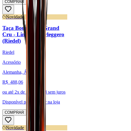
COMPRAR
Novidade
Taça Bourgogne Grand
Cru - Linha Superleggero
(Riedel)
Riedel
Acessório
Alemanha, Áustria
R$
488,06
ou até
2
x de R$
244,03
sem juros
Disponível para:
Retirar na loja
COMPRAR
Novidade