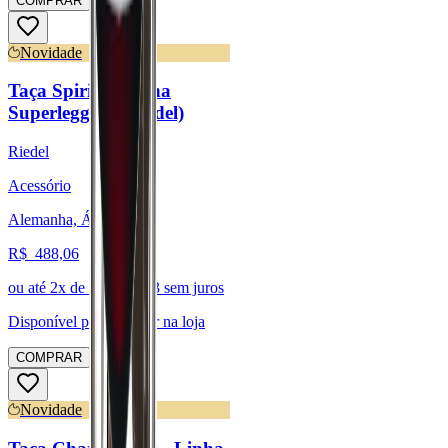
COMPRAR
Novidade
Taça Spirits - Linha
Superleggero (Riedel)
Riedel
Acessório
Alemanha, Áustria
R$
488,06
ou até
2
x de R$
244,03
sem juros
Disponível para:
Retirar na loja
COMPRAR
Novidade