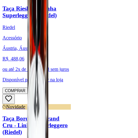
Taça Riesling - Linha
Superleggero (Riedel)
Riedel
Acessório
Áustria, Áustria
R$
488,06
ou até
2
x de R$
244,03
sem juros
Disponível para:
Retirar na loja
COMPRAR
Novidade
Taça Bordeaux Grand
Cru - Linha Superleggero
(Riedel)