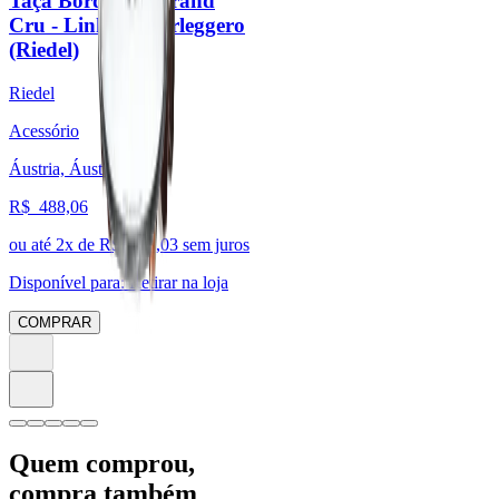
Taça Bordeaux Grand
Cru - Linha Superleggero
(Riedel)
Riedel
Acessório
Áustria, Áustria
R$
488,06
ou até
2
x de R$
244,03
sem juros
Disponível para:
Retirar na loja
COMPRAR
Quem comprou,
compra também