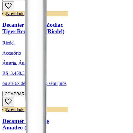
Novidade
Decanter Chinese Zodiac
Tiger Red/Yellow (Riedel)
Riedel
Acessório
Áustria, Áustria
R$
3.458,39
ou até
6
x de R$
576,40
sem juros
COMPRAR
Novidade
Decanter Black Tie
Amadeo (Riedel)