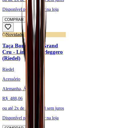
Disponível para:
Retirar na loja
COMPRAR
Novidade
Taça Bourgogne Grand
Cru - Linha Superleggero
(Riedel)
Riedel
Acessório
Alemanha, Áustria
R$
488,06
ou até
2
x de R$
244,03
sem juros
Disponível para:
Retirar na loja