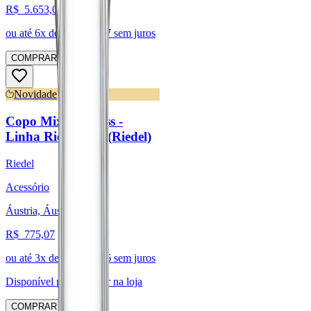
R$
5.653,01
ou até
6
x de R$
942,17
sem juros
COMPRAR
Novidade
Copo Mixing Glass -
Linha Riedel Bar (Riedel)
Riedel
Acessório
Áustria, Áustria
R$
775,07
ou até
3
x de R$
258,36
sem juros
Disponível para:
Retirar na loja
COMPRAR