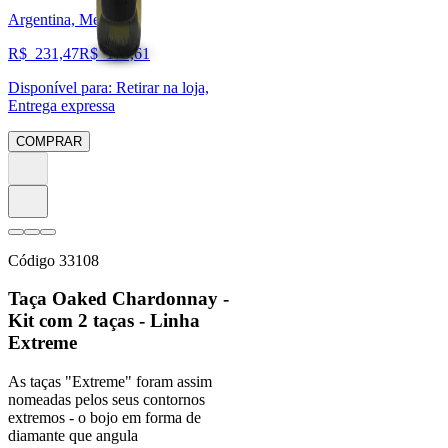
Argentina, Mendoza
R$
231,47
R$
173,61
Disponível para:
Retirar na loja,
Entrega expressa
COMPRAR
Código
33108
Taça Oaked Chardonnay -
Kit com 2 taças - Linha
Extreme
As taças "Extreme" foram assim
nomeadas pelos seus contornos
extremos - o bojo em forma de
diamante que angula