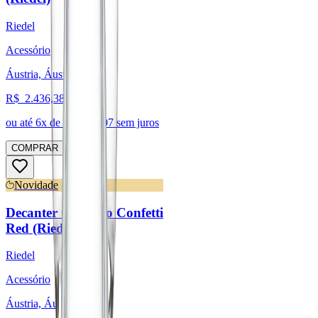
Riedel
Acessório
Áustria, Áustria
R$
2.436,38
ou até
6
x de R$
406,07
sem juros
COMPRAR
Novidade
Decanter Cornetto Confetti
Red (Riedel)
Riedel
Acessório
Áustria, Áustria