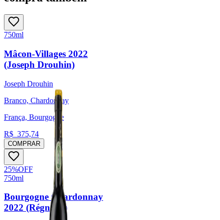
750ml
Mâcon-Villages 2022
(Joseph Drouhin)
Joseph Drouhin
Branco, Chardonnay
França, Bourgogne
R$
375,74
COMPRAR
25
%
OFF
750ml
Bourgogne Chardonnay
2022 (Régnard)