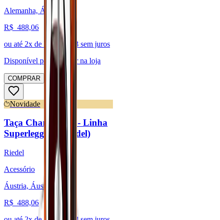
Alemanha, Áustria
R$
488,06
ou até
2
x de R$
244,03
sem juros
Disponível para:
Retirar na loja
COMPRAR
Novidade
Taça Champagne - Linha
Superleggero (Riedel)
Riedel
Acessório
Áustria, Áustria
R$
488,06
ou até
2
x de R$
244,03
sem juros