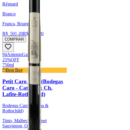
Régnard
Branco
França, Bourgogne
R$
501,20
R$
375,90
COMPRAR
94
Antonio
Galloni
25
%
OFF
750ml
Best Buy
Petit Caro 2022 (Bodegas
Caro - Catena & Ch.
Lafite-Rothschild)
Bodegas Caro (Catena &
Rothschild)
Tinto, Malbec, Cabernet
Sauvignon, Outras