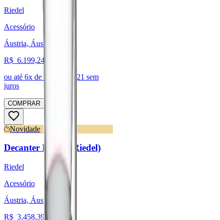
Riedel
Acessório
Áustria, Áustria
R$
6.199,24
ou até
6
x de R$
1.033,21
sem
juros
COMPRAR
Novidade
Decanter Riedel (Riedel)
Riedel
Acessório
Áustria, Áustria
R$
3.458,39