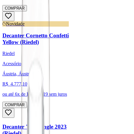
COMPRAR
Novidade
Decanter Cornetto Confetti
Yellow (Riedel)
Riedel
Acessório
Áustria, Áustria
R$
4.777,10
ou até
6
x de R$
796,19
sem juros
COMPRAR
Decanter "O" Single 2023
(Riedel)