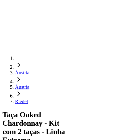
Áustria
Áustria
Riedel
Taça Oaked
Chardonnay - Kit
com 2 taças - Linha
Extreme