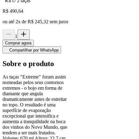
Kit c/ 2 taças
R$
490,64
ou até
2
x de
R$ 245,32
sem juros
1
Comprar agora
Compartilhar por WhatsApp
Sobre o produto
As taças "Extreme" foram assim
nomeadas pelos seus contornos
extremos - o bojo em forma de
diamante que angula
dramaticamente antes de estreitar
no topo. O resultado é uma
superfície de evaporação
excepcional que intensifica e
aumenta a tranquilidade na boca
dos vinhos do Novo Mundo, que
tendem a ser mais frutados.
Volume: 670 ml Altura: 22,7 cm