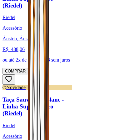
(Riedel)
Riedel
Acessório
Áustria, Áustria
R$
488,06
ou até
2
x de R$
244,03
sem juros
COMPRAR
Novidade
Taça Sauvignon Blanc -
Linha Superleggero
(Riedel)
Riedel
Acessório