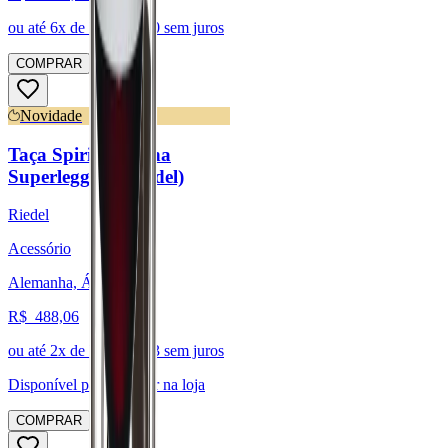
ou até
6
x de R$
576,40
sem juros
COMPRAR
Novidade
Taça Spirits - Linha
Superleggero (Riedel)
Riedel
Acessório
Alemanha, Áustria
R$
488,06
ou até
2
x de R$
244,03
sem juros
Disponível para:
Retirar na loja
COMPRAR