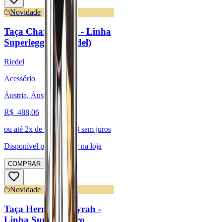
Novidade
Taça Chardonnay - Linha
Superleggero (Riedel)
Riedel
Acessório
Áustria, Áustria
R$
488,06
ou até
2
x de R$
244,03
sem juros
Disponível para:
Retirar na loja
COMPRAR
Novidade
Taça Hermitage/Syrah -
Linha Superleggero