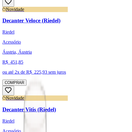
Novidade
Decanter Veloce (Riedel)
Riedel
Acessório
Áustria, Áustria
R$
451,85
ou até
2
x de R$
225,93
sem juros
COMPRAR
Novidade
Decanter Vitis (Riedel)
Riedel
Acessório