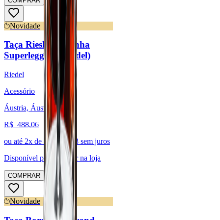
COMPRAR
Novidade
Taça Riesling - Linha
Superleggero (Riedel)
Riedel
Acessório
Áustria, Áustria
R$
488,06
ou até
2
x de R$
244,03
sem juros
Disponível para:
Retirar na loja
COMPRAR
Novidade