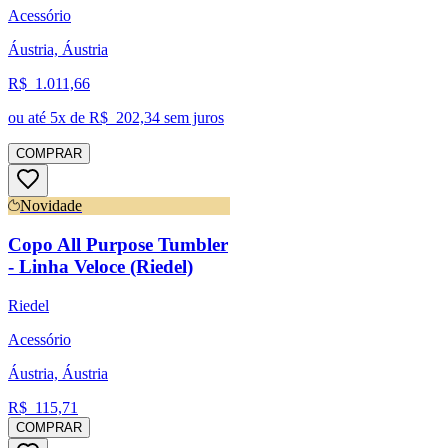
Acessório
Áustria, Áustria
R$
1.011,66
ou até
5
x de R$
202,34
sem juros
COMPRAR
Novidade
Copo All Purpose Tumbler
- Linha Veloce (Riedel)
Riedel
Acessório
Áustria, Áustria
R$
115,71
COMPRAR