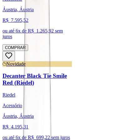
Áustria, Áustria
R$
7.595,52
ou até
6
x de R$
1.265,92
sem
juros
COMPRAR
Novidade
Decanter Black Tie Smile
Red (Riedel)
Riedel
Acessório
Áustria, Áustria
R$
4.195,31
ou até
6
x de R$
699,22
sem juros