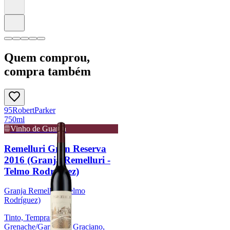
Quem comprou,
compra também
95
Robert
Parker
750ml
Vinho de Guarda
Remelluri Gran Reserva
2016 (Granja Remelluri -
Telmo Rodríguez)
Granja Remelluri (Telmo
Rodríguez)
Tinto, Tempranillo,
Grenache/Garnacha, Graciano,