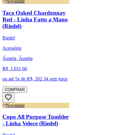
Novidade
Taça Oaked Chardonnay
Red - Linha Fatto a Mano
(Riedel)
Riedel
Acessório
Áustria, Áustria
R$
1.011,66
ou até
5
x de R$
202,34
sem juros
COMPRAR
Novidade
Copo All Purpose Tumbler
- Linha Veloce (Riedel)