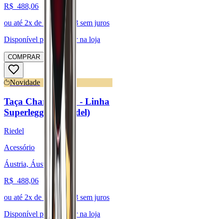
R$
488,06
ou até
2
x de R$
244,03
sem juros
Disponível para:
Retirar na loja
COMPRAR
Novidade
Taça Chardonnay - Linha
Superleggero (Riedel)
Riedel
Acessório
Áustria, Áustria
R$
488,06
ou até
2
x de R$
244,03
sem juros
Disponível para:
Retirar na loja