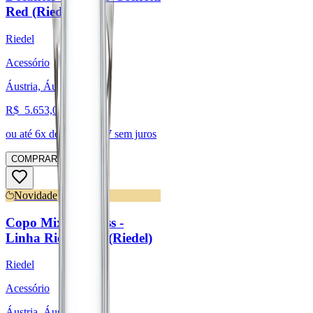
Red (Riedel)
Riedel
Acessório
Áustria, Áustria
R$
5.653,01
ou até
6
x de R$
942,17
sem juros
COMPRAR
Novidade
Copo Mixing Glass -
Linha Riedel Bar (Riedel)
Riedel
Acessório
Áustria, Áustria