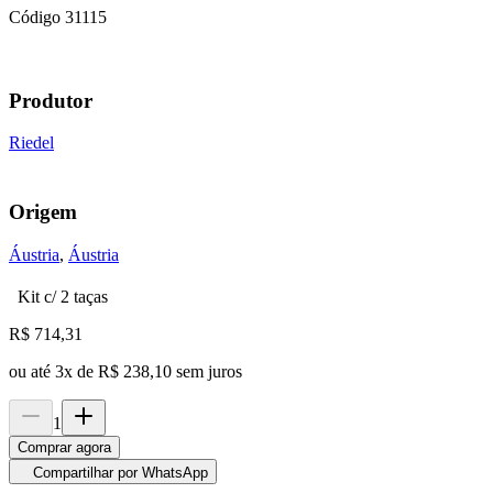
Código
31115
Produtor
Riedel
Origem
Áustria
,
Áustria
Kit c/ 2 taças
R$
714,31
ou até
3
x de
R$ 238,10
sem juros
1
Comprar agora
Compartilhar por WhatsApp