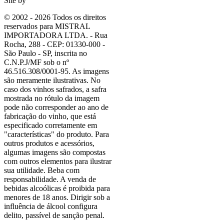
Site by
© 2002 - 2026 Todos os direitos
reservados para MISTRAL
IMPORTADORA LTDA. - Rua
Rocha, 288 - CEP: 01330-000 -
São Paulo - SP, inscrita no
C.N.P.J/MF sob o nº
46.516.308/0001-95. As imagens
são meramente ilustrativas. No
caso dos vinhos safrados, a safra
mostrada no rótulo da imagem
pode não corresponder ao ano de
fabricação do vinho, que está
especificado corretamente em
"características"
do produto. Para
outros produtos e acessórios,
algumas imagens são compostas
com outros elementos para ilustrar
sua utilidade. Beba com
responsabilidade. A venda de
bebidas alcoólicas é proibida para
menores de 18 anos. Dirigir sob a
influência de álcool configura
delito, passível de sanção penal.