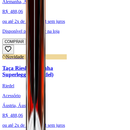
Alemanha, Áustria
R$
488,06
ou até
2
x de R$
244,03
sem juros
Disponível para:
Retirar na loja
COMPRAR
Novidade
Taça Riesling - Linha
Superleggero (Riedel)
Riedel
Acessório
Áustria, Áustria
R$
488,06
ou até
2
x de R$
244,03
sem juros