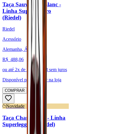
Taça Sauvignon Blanc -
Linha Superleggero
(Riedel)
Riedel
Acessório
Alemanha, Áustria
R$
488,06
ou até
2
x de R$
244,03
sem juros
Disponível para:
Retirar na loja
COMPRAR
Novidade
Taça Champagne - Linha
Superleggero (Riedel)