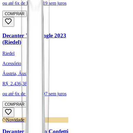
ou até
6
x de R$
796,19
sem juros
COMPRAR
Decanter "O" Single 2023
(Riedel)
Riedel
Acessório
Áustria, Áustria
R$
2.436,38
ou até
6
x de R$
406,07
sem juros
COMPRAR
Novidade
Decanter Cornetto Confetti