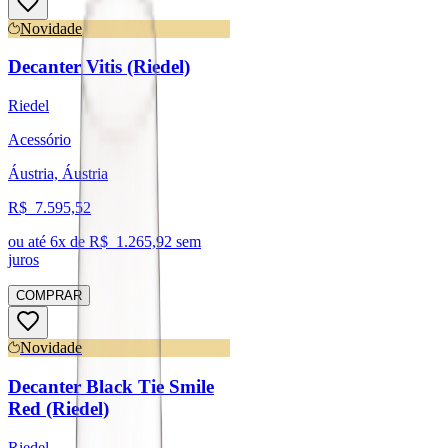
Novidade
Decanter Vitis (Riedel)
Riedel
Acessório
Áustria, Áustria
R$
7.595,52
ou até
6
x de R$
1.265,92
sem
juros
COMPRAR
Novidade
Decanter Black Tie Smile
Red (Riedel)
Riedel