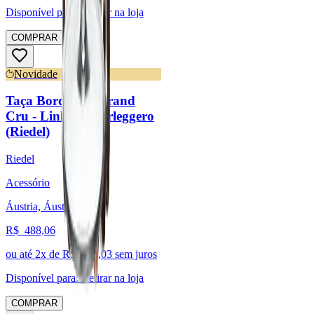
Disponível para:
Retirar na loja
COMPRAR
Novidade
Taça Bordeaux Grand
Cru - Linha Superleggero
(Riedel)
Riedel
Acessório
Áustria, Áustria
R$
488,06
ou até
2
x de R$
244,03
sem juros
Disponível para:
Retirar na loja
COMPRAR