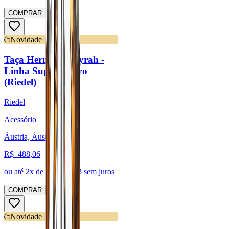
COMPRAR
Novidade
Taça Hermitage/Syrah -
Linha Superleggero
(Riedel)
Riedel
Acessório
Áustria, Áustria
R$
488,06
ou até
2
x de R$
244,03
sem juros
COMPRAR
Novidade