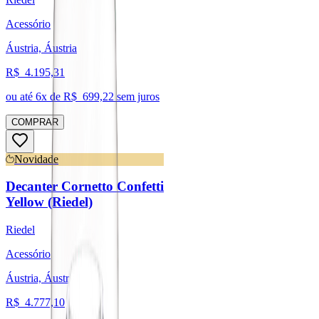
Acessório
Áustria, Áustria
R$
4.195,31
ou até
6
x de R$
699,22
sem juros
COMPRAR
Novidade
Decanter Cornetto Confetti
Yellow (Riedel)
Riedel
Acessório
Áustria, Áustria
R$
4.777,10