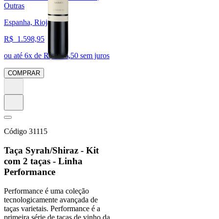
Outras
Espanha, Rioja
R$
1.598,95
ou até
6
x de R$
266,50
sem juros
COMPRAR
Código
31115
Taça Syrah/Shiraz - Kit
com 2 taças - Linha
Performance
Performance é uma coleção
tecnologicamente avançada de
taças varietais. Performance é a
primeira série de taças de vinho da