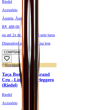
Riedel
Acessório
Áustria, Áustria
R$
488,06
ou até
2
x de R$
244,03
sem juros
Disponível para:
Retirar na loja
COMPRAR
Novidade
Taça Bourgogne Grand
Cru - Linha Superleggero
(Riedel)
Riedel
Acessório