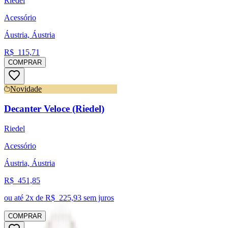
Riedel
Acessório
Áustria, Áustria
R$
115,71
COMPRAR
Novidade
Decanter Veloce (Riedel)
Riedel
Acessório
Áustria, Áustria
R$
451,85
ou até
2
x de R$
225,93
sem juros
COMPRAR