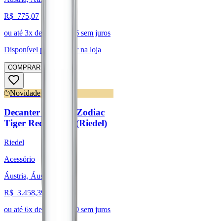
R$
775,07
ou até
3
x de R$
258,36
sem juros
Disponível para:
Retirar na loja
COMPRAR
Novidade
Decanter Chinese Zodiac
Tiger Red/Yellow (Riedel)
Riedel
Acessório
Áustria, Áustria
R$
3.458,39
ou até
6
x de R$
576,40
sem juros