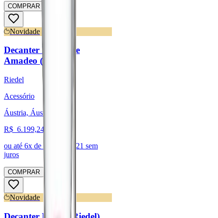
COMPRAR
Novidade
Decanter Black Tie
Amadeo (Riedel)
Riedel
Acessório
Áustria, Áustria
R$
6.199,24
ou até
6
x de R$
1.033,21
sem
juros
COMPRAR
Novidade
Decanter Riedel (Riedel)