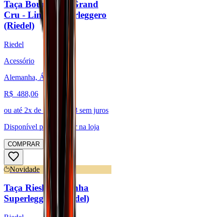
Taça Bourgogne Grand
Cru - Linha Superleggero
(Riedel)
Riedel
Acessório
Alemanha, Áustria
R$
488,06
ou até
2
x de R$
244,03
sem juros
Disponível para:
Retirar na loja
COMPRAR
Novidade
Taça Riesling - Linha
Superleggero (Riedel)