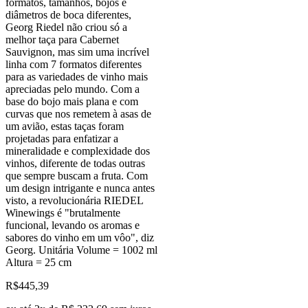
formatos, tamanhos, bojos e
diâmetros de boca diferentes,
Georg Riedel não criou só a
melhor taça para Cabernet
Sauvignon, mas sim uma incrível
linha com 7 formatos diferentes
para as variedades de vinho mais
apreciadas pelo mundo. Com a
base do bojo mais plana e com
curvas que nos remetem à asas de
um avião, estas taças foram
projetadas para enfatizar a
mineralidade e complexidade dos
vinhos, diferente de todas outras
que sempre buscam a fruta. Com
um design intrigante e nunca antes
visto, a revolucionária RIEDEL
Winewings é "brutalmente
funcional, levando os aromas e
sabores do vinho em um vôo", diz
Georg. Unitária Volume = 1002 ml
Altura = 25 cm
R$
445,39