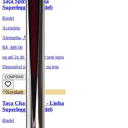
Taça Spirits - Linha
Superleggero (Riedel)
Riedel
Acessório
Alemanha, Áustria
R$
488,06
ou até
2
x de R$
244,03
sem juros
Disponível para:
Retirar na loja
COMPRAR
Novidade
Taça Chardonnay - Linha
Superleggero (Riedel)
Riedel