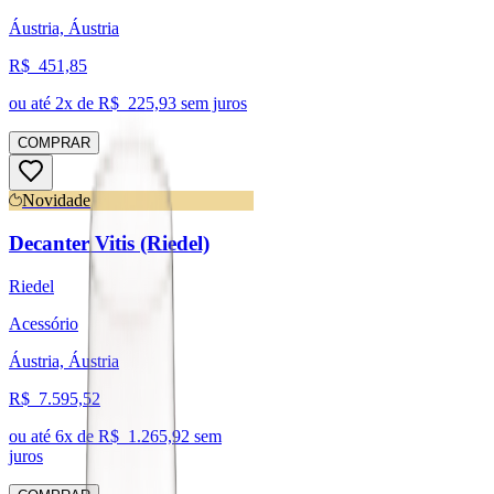
Áustria, Áustria
R$
451,85
ou até
2
x de R$
225,93
sem juros
COMPRAR
Novidade
Decanter Vitis (Riedel)
Riedel
Acessório
Áustria, Áustria
R$
7.595,52
ou até
6
x de R$
1.265,92
sem
juros