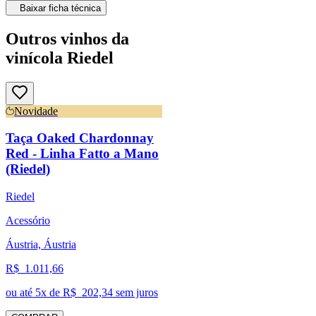
Baixar ficha técnica
Outros vinhos da
vinícola Riedel
Novidade
Taça Oaked Chardonnay
Red - Linha Fatto a Mano
(Riedel)
Riedel
Acessório
Áustria, Áustria
R$
1.011,66
ou até
5
x de R$
202,34
sem juros