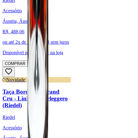
Riedel
Acessório
Áustria, Áustria
R$
488,06
ou até
2
x de R$
244,03
sem juros
Disponível para:
Retirar na loja
COMPRAR
Novidade
Taça Bordeaux Grand
Cru - Linha Superleggero
(Riedel)
Riedel
Acessório