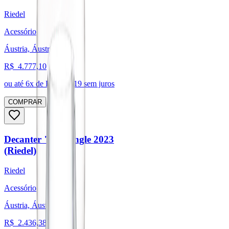
Riedel
Acessório
Áustria, Áustria
R$
4.777,10
ou até
6
x de R$
796,19
sem juros
COMPRAR
Decanter "O" Single 2023
(Riedel)
Riedel
Acessório
Áustria, Áustria
R$
2.436,38