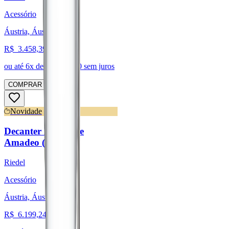
Acessório
Áustria, Áustria
R$
3.458,39
ou até
6
x de R$
576,40
sem juros
COMPRAR
Novidade
Decanter Black Tie
Amadeo (Riedel)
Riedel
Acessório
Áustria, Áustria
R$
6.199,24