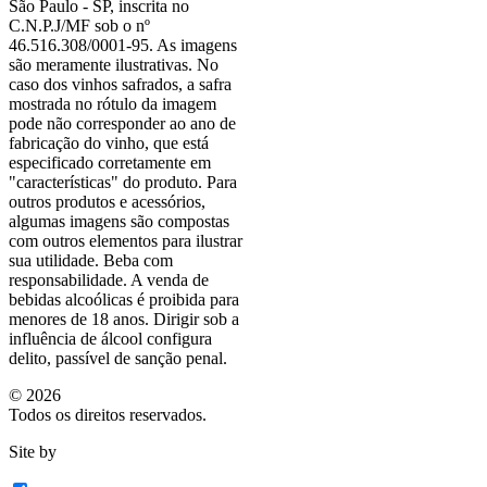
São Paulo - SP, inscrita no
C.N.P.J/MF sob o nº
46.516.308/0001-95. As imagens
são meramente ilustrativas. No
caso dos vinhos safrados, a safra
mostrada no rótulo da imagem
pode não corresponder ao ano de
fabricação do vinho, que está
especificado corretamente em
"características"
do produto. Para
outros produtos e acessórios,
algumas imagens são compostas
com outros elementos para ilustrar
sua utilidade. Beba com
responsabilidade. A venda de
bebidas alcoólicas é proibida para
menores de 18 anos. Dirigir sob a
influência de álcool configura
delito, passível de sanção penal.
©
2026
Todos os direitos reservados.
Site by