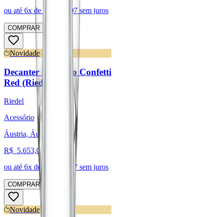
ou até
6
x de R$
406,07
sem juros
COMPRAR
Novidade
Decanter Cornetto Confetti
Red (Riedel)
Riedel
Acessório
Áustria, Áustria
R$
5.653,01
ou até
6
x de R$
942,17
sem juros
COMPRAR
Novidade