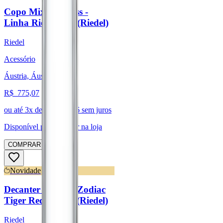
Copo Mixing Glass -
Linha Riedel Bar (Riedel)
Riedel
Acessório
Áustria, Áustria
R$
775,07
ou até
3
x de R$
258,36
sem juros
Disponível para:
Retirar na loja
COMPRAR
Novidade
Decanter Chinese Zodiac
Tiger Red/Yellow (Riedel)
Riedel