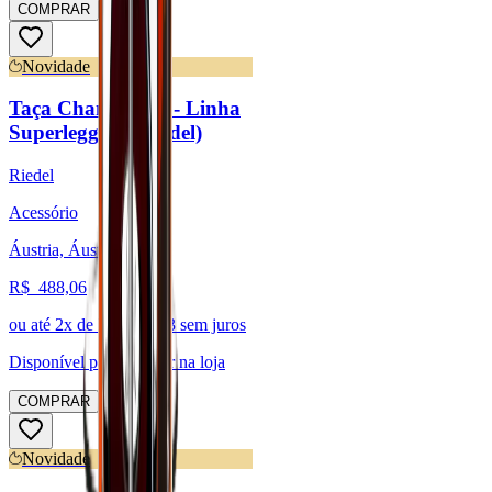
COMPRAR
Novidade
Taça Champagne - Linha
Superleggero (Riedel)
Riedel
Acessório
Áustria, Áustria
R$
488,06
ou até
2
x de R$
244,03
sem juros
Disponível para:
Retirar na loja
COMPRAR
Novidade