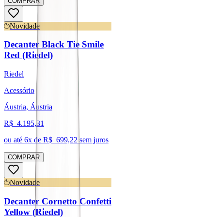
COMPRAR
Novidade
Decanter Black Tie Smile
Red (Riedel)
Riedel
Acessório
Áustria, Áustria
R$
4.195,31
ou até
6
x de R$
699,22
sem juros
COMPRAR
Novidade
Decanter Cornetto Confetti
Yellow (Riedel)