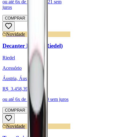
ou até
6
x de R$
1.033,21
sem
juros
COMPRAR
Novidade
Decanter Riedel (Riedel)
Riedel
Acessório
Áustria, Áustria
R$
3.458,39
ou até
6
x de R$
576,40
sem juros
COMPRAR
Novidade