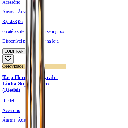
Acessório
Áustria, Áustria
R$
488,06
ou até
2
x de R$
244,03
sem juros
Disponível para:
Retirar na loja
COMPRAR
Novidade
Taça Hermitage/Syrah -
Linha Superleggero
(Riedel)
Riedel
Acessório
Áustria, Áustria