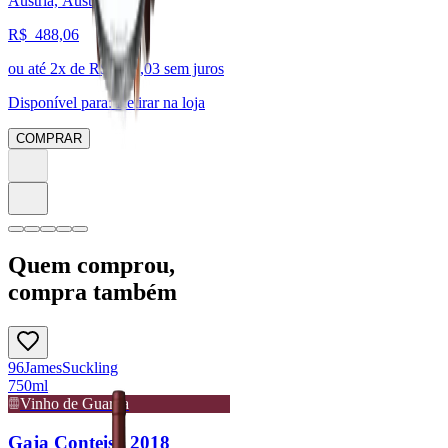
Áustria, Áustria
R$
488,06
ou até
2
x de R$
244,03
sem juros
Disponível para:
Retirar na loja
COMPRAR
Quem comprou,
compra também
96
James
Suckling
750ml
Vinho de Guarda
Gaja Conteisa 2018