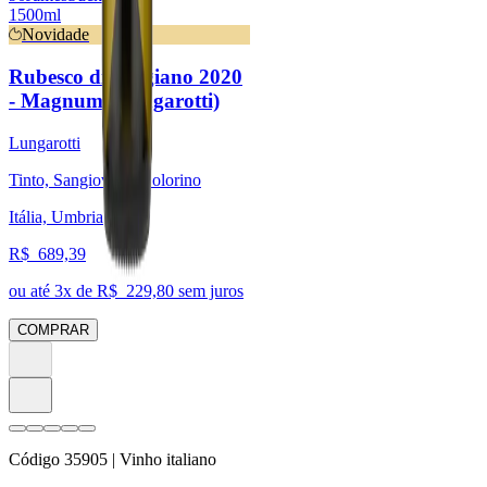
1500ml
Novidade
Rubesco di Torgiano 2020
- Magnum (Lungarotti)
Lungarotti
Tinto, Sangiovese, Colorino
Itália, Umbria
R$
689,39
ou até
3
x de R$
229,80
sem juros
COMPRAR
Código
35905
| Vinho italiano