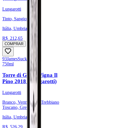
Lungarotti
Tinto, Sangiovese
Itália, Umbria
R$
212,65
COMPRAR
93
James
Suckling
750ml
Torre di Giano Vigna Il
Pino 2018 (Lungarotti)
Lungarotti
Branco, Vermentino, Trebbiano
Toscano, Grechetto
Itália, Umbria
R$
526,29