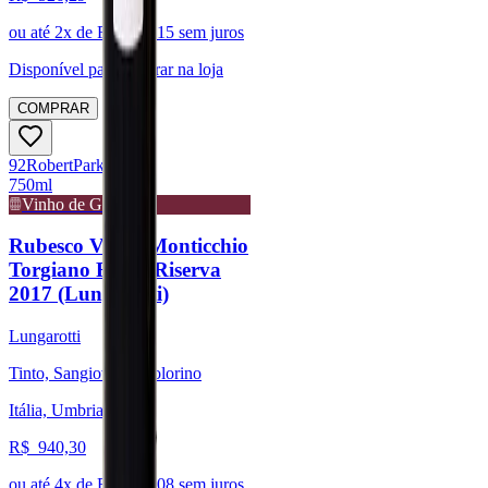
ou até
2
x de R$
263,15
sem juros
Disponível para:
Retirar na loja
COMPRAR
92
Robert
Parker
750ml
Vinho de Guarda
Rubesco Vigna Monticchio
Torgiano Rosso Riserva
2017 (Lungarotti)
Lungarotti
Tinto, Sangiovese, Colorino
Itália, Umbria
R$
940,30
ou até
4
x de R$
235,08
sem juros