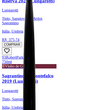
Riserva 2020 (Lungarotti)
Lungarotti
Tinto, Sangiovese, Merlot,
Sagrantino
Itália, Umbria
R$
375,74
COMPRAR
93
Robert
Parker
750ml
Vinho de Guarda
Sagrantino di Montefalco
2019 (Lungarotti)
Lungarotti
Tinto, Sagrantino
Itália, Umbria