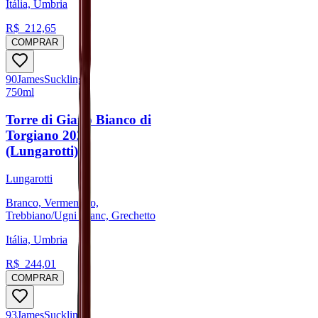
Itália, Umbria
R$
212,65
COMPRAR
90
James
Suckling
750ml
Torre di Giano Bianco di
Torgiano 2023
(Lungarotti)
Lungarotti
Branco, Vermentino,
Trebbiano/Ugni Blanc, Grechetto
Itália, Umbria
R$
244,01
COMPRAR
93
James
Suckling