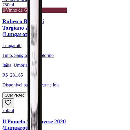
750ml
Vinho de Guarda
Rubesco Rosso di
Torgiano 2020
(Lungarotti)
Lungarotti
Tinto, Sangiovese, Colorino
Itália, Umbria
R$
281,65
Disponível para:
Retirar na loja
COMPRAR
750ml
Il Pometo Sangiovese 2020
(Lungarotti)