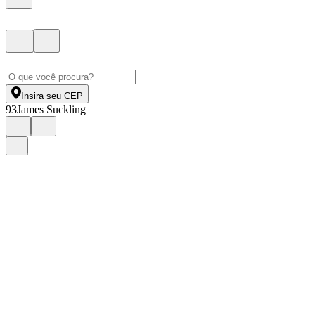
Insira seu CEP
93
James Suckling