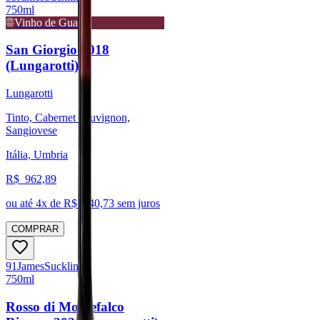
750ml
Vinho de Guarda
San Giorgio 2018
(Lungarotti)
Lungarotti
Tinto, Cabernet Sauvignon,
Sangiovese
Itália, Umbria
R$
962,89
ou até
4
x de R$
240,73
sem juros
COMPRAR
91
James
Suckling
750ml
Rosso di Montefalco