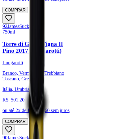
COMPRAR
92
James
Suckling
750ml
Torre di Giano Vigna II
Pino 2017 (Lungarotti)
Lungarotti
Branco, Vermentino, Trebbiano
Toscano, Grechetto
Itália, Umbria
R$
501,20
ou até
2
x de R$
250,60
sem juros
COMPRAR
90
James
Suckling