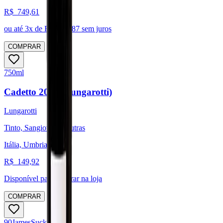
R$
749,61
ou até
3
x de R$
249,87
sem juros
COMPRAR
750ml
Cadetto 2022 (Lungarotti)
Lungarotti
Tinto, Sangiovese, Outras
Itália, Umbria
R$
149,92
Disponível para:
Retirar na loja
COMPRAR
90
James
Suckling