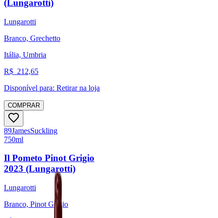
(Lungarotti)
Lungarotti
Branco, Grechetto
Itália, Umbria
R$
212,65
Disponível para:
Retirar na loja
COMPRAR
89
James
Suckling
750ml
Il Pometo Pinot Grigio
2023 (Lungarotti)
Lungarotti
Branco, Pinot Grigio