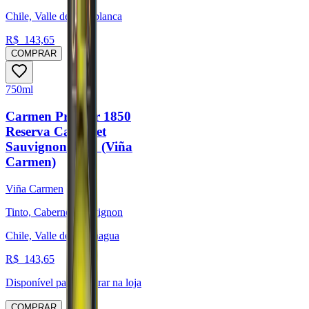
Chile, Valle de Casablanca
R$
143,65
COMPRAR
750ml
Carmen Premier 1850
Reserva Cabernet
Sauvignon 2022 (Viña
Carmen)
Viña Carmen
Tinto, Cabernet Sauvignon
Chile, Valle de Colchagua
R$
143,65
Disponível para:
Retirar na loja
COMPRAR