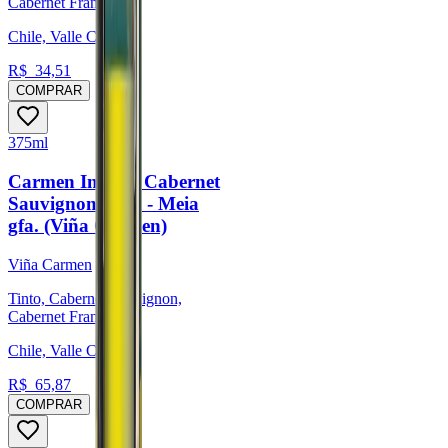
Cabernet Franc
Chile, Valle Central
R$
34,51
COMPRAR
375ml
Carmen Insigne Cabernet
Sauvignon 2024 - Meia
gfa. (Viña Carmen)
Viña Carmen
Tinto, Cabernet Sauvignon,
Cabernet Franc
Chile, Valle Central
R$
65,87
COMPRAR