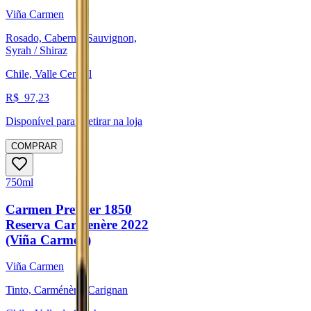
Viña Carmen
Rosado, Cabernet Sauvignon,
Syrah / Shiraz
Chile, Valle Central
R$
97,23
Disponível para:
Retirar na loja
COMPRAR
750ml
Carmen Premier 1850
Reserva Carmenère 2022
(Viña Carmen)
Viña Carmen
Tinto, Carménère, Carignan