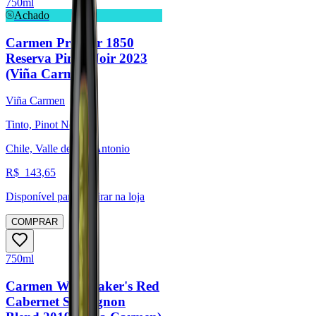
750ml
Achado
Carmen Premier 1850
Reserva Pinot Noir 2023
(Viña Carmen)
Viña Carmen
Tinto, Pinot Noir
Chile, Valle de San Antonio
R$
143,65
Disponível para:
Retirar na loja
COMPRAR
750ml
Carmen Winemaker's Red
Cabernet Sauvignon