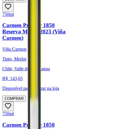
750ml
Carmen Premier 1850
Reserva Merlot 2023 (Viña
Carmen)
Viña Carmen
Tinto, Merlot
Chile, Valle de Colchagua
R$
143,65
Disponível para:
Retirar na loja
COMPRAR
750ml
Carmen Premier 1850