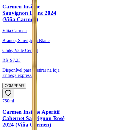
Carmen Insigne
Sauvignon Blanc 2024
(Viña Carmen)
Viña Carmen
Branco, Sauvignon Blanc
Chile, Valle Central
R$
97,23
Disponível para:
Retirar na loja,
Entrega expressa
COMPRAR
750ml
Carmen Insigne Aperitif
Cabernet Sauvignon Rosé
2024 (Viña Carmen)