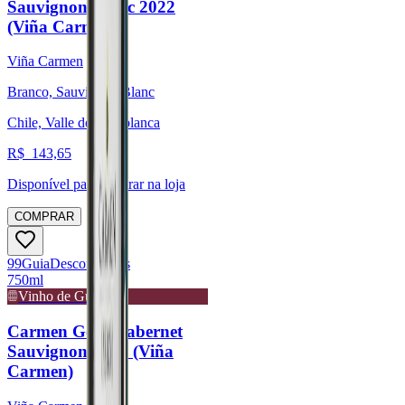
Sauvignon Blanc 2022
(Viña Carmen)
Viña Carmen
Branco, Sauvignon Blanc
Chile, Valle de Casablanca
R$
143,65
Disponível para:
Retirar na loja
COMPRAR
99
Guia
Descorchados
750ml
Vinho de Guarda
Carmen Gold Cabernet
Sauvignon 2018 (Viña
Carmen)