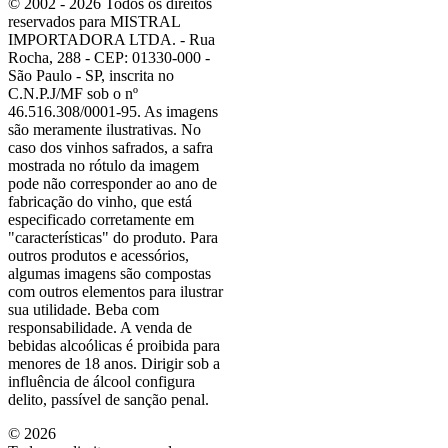
© 2002 - 2026 Todos os direitos
reservados para MISTRAL
IMPORTADORA LTDA. - Rua
Rocha, 288 - CEP: 01330-000 -
São Paulo - SP, inscrita no
C.N.P.J/MF sob o nº
46.516.308/0001-95. As imagens
são meramente ilustrativas. No
caso dos vinhos safrados, a safra
mostrada no rótulo da imagem
pode não corresponder ao ano de
fabricação do vinho, que está
especificado corretamente em
"características"
do produto. Para
outros produtos e acessórios,
algumas imagens são compostas
com outros elementos para ilustrar
sua utilidade. Beba com
responsabilidade. A venda de
bebidas alcoólicas é proibida para
menores de 18 anos. Dirigir sob a
influência de álcool configura
delito, passível de sanção penal.
©
2026