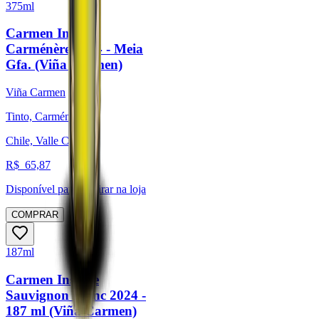
375ml
Carmen Insigne
Carménère 2024 - Meia
Gfa. (Viña Carmen)
Viña Carmen
Tinto, Carménère
Chile, Valle Central
R$
65,87
Disponível para:
Retirar na loja
COMPRAR
187ml
Carmen Insigne
Sauvignon Blanc 2024 -
187 ml (Viña Carmen)