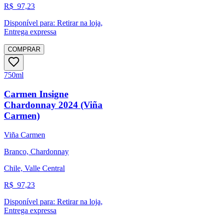
R$
97,23
Disponível para:
Retirar na loja,
Entrega expressa
COMPRAR
750ml
Carmen Insigne
Chardonnay 2024 (Viña
Carmen)
Viña Carmen
Branco, Chardonnay
Chile, Valle Central
R$
97,23
Disponível para:
Retirar na loja,
Entrega expressa