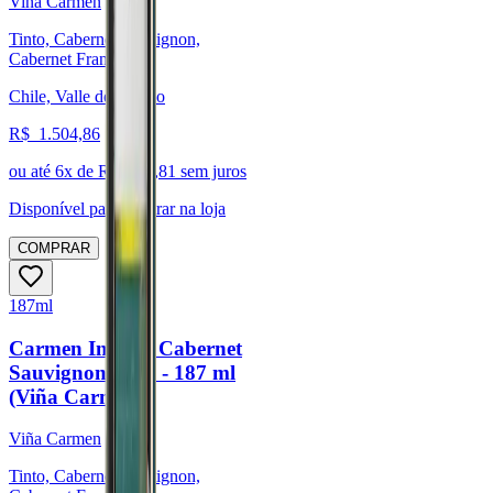
Viña Carmen
Tinto, Cabernet Sauvignon,
Cabernet Franc
Chile, Valle del Maipo
R$
1.504,86
ou até
6
x de R$
250,81
sem juros
Disponível para:
Retirar na loja
COMPRAR
187ml
Carmen Insigne Cabernet
Sauvignon 2024 - 187 ml
(Viña Carmen)
Viña Carmen
Tinto, Cabernet Sauvignon,