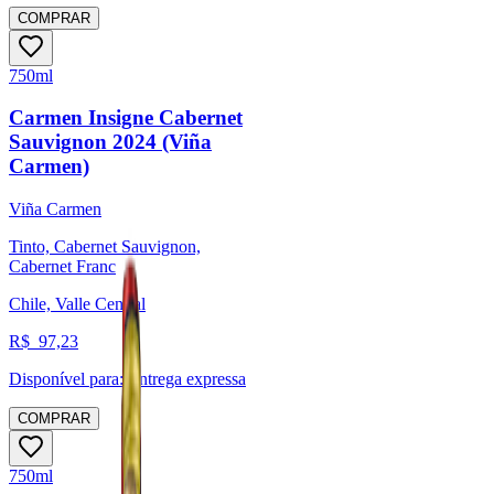
COMPRAR
750ml
Carmen Insigne Cabernet
Sauvignon 2024 (Viña
Carmen)
Viña Carmen
Tinto, Cabernet Sauvignon,
Cabernet Franc
Chile, Valle Central
R$
97,23
Disponível para:
Entrega expressa
COMPRAR
750ml