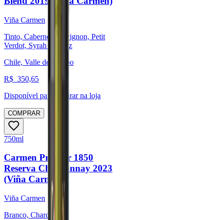
Blend 2019 (Viña Carmen)
Viña Carmen
Tinto, Cabernet Sauvignon, Petit
Verdot, Syrah / Shiraz
Chile, Valle del Maipo
R$
350,65
Disponível para:
Retirar na loja
COMPRAR
750ml
Carmen Premier 1850
Reserva Chardonnay 2023
(Viña Carmen)
Viña Carmen
Branco, Chardonnay