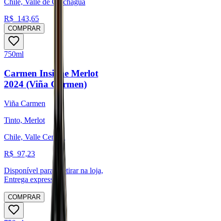
Chile, Valle de Colchagua
R$
143,65
COMPRAR
750ml
Carmen Insigne Merlot
2024 (Viña Carmen)
Viña Carmen
Tinto, Merlot
Chile, Valle Central
R$
97,23
Disponível para:
Retirar na loja,
Entrega expressa
COMPRAR