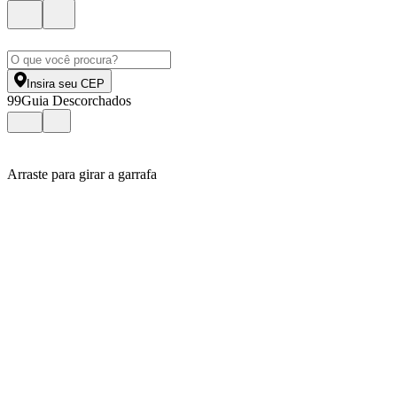
Insira seu CEP
99
Guia Descorchados
Arraste para girar a garrafa