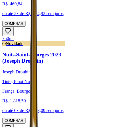
R$
469,84
ou até
2
x de R$
234,92
sem juros
COMPRAR
750ml
Novidade
Nuits-Saint-Georges 2023
(Joseph Drouhin)
Joseph Drouhin
Tinto, Pinot Noir
França, Bourgogne
R$
1.818,50
ou até
6
x de R$
303,09
sem juros
COMPRAR