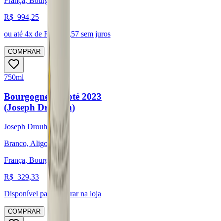
França, Bourgogne
R$
994,25
ou até
4
x de R$
248,57
sem juros
COMPRAR
750ml
Bourgogne Aligoté 2023
(Joseph Drouhin)
Joseph Drouhin
Branco, Aligoté
França, Bourgogne
R$
329,33
Disponível para:
Retirar na loja
COMPRAR