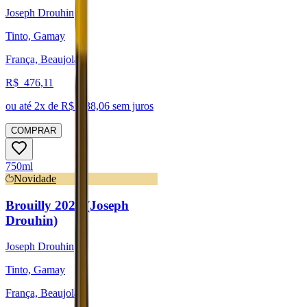
Joseph Drouhin
Tinto, Gamay
França, Beaujolais
R$
476,11
ou até
2
x de R$
238,06
sem juros
COMPRAR
750ml
Novidade
Brouilly 2021 (Joseph
Drouhin)
Joseph Drouhin
Tinto, Gamay
França, Beaujolais