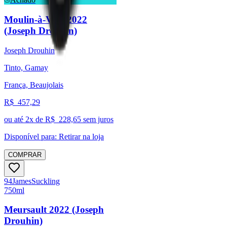
Moulin-à-Vent 2022
(Joseph Drouhin)
Joseph Drouhin
Tinto, Gamay
França, Beaujolais
R$
457,29
ou até
2
x de R$
228,65
sem juros
Disponível para:
Retirar na loja
COMPRAR
94
James
Suckling
750ml
Meursault 2022 (Joseph
Drouhin)