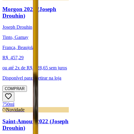
Morgon 2022 (Joseph
Drouhin)
Joseph Drouhin
Tinto, Gamay
França, Beaujolais
R$
457,29
ou até
2
x de R$
228,65
sem juros
Disponível para:
Retirar na loja
COMPRAR
750ml
Novidade
Saint-Amour 2022 (Joseph
Drouhin)