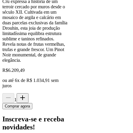
Cru expressa a história de um
terroir cercado por muros desde o
século XII. Cultivada em um
mosaico de argila e calcário em
duas parcelas exclusivas da família
Drouhin, esta joia de produção
limitadíssima equilibra estrutura
sublime e taninos refinados.
Revela notas de frutas vermelhas,
trufas e grande frescor. Um Pinot
Noir monumental, de grande
elegância.
R$
6.209,49
ou até
6
x de
R$ 1.034,91
sem
juros
1
Comprar agora
Inscreva-se e receba
novidades!