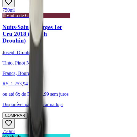
750ml
Vinho de Guarda
Nuits-Saint-Georges 1er
Cru 2018 (Joseph
Drouhin)
Joseph Drouhin
Tinto, Pinot Noir
França, Bourgogne
R$
1.253,94
ou até
6
x de R$
208,99
sem juros
Disponível para:
Retirar na loja
COMPRAR
750ml
Achado