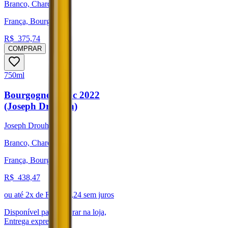
Branco, Chardonnay
França, Bourgogne
R$
375,74
COMPRAR
750ml
Bourgogne Blanc 2022
(Joseph Drouhin)
Joseph Drouhin
Branco, Chardonnay
França, Bourgogne
R$
438,47
ou até
2
x de R$
219,24
sem juros
Disponível para:
Retirar na loja,
Entrega expressa