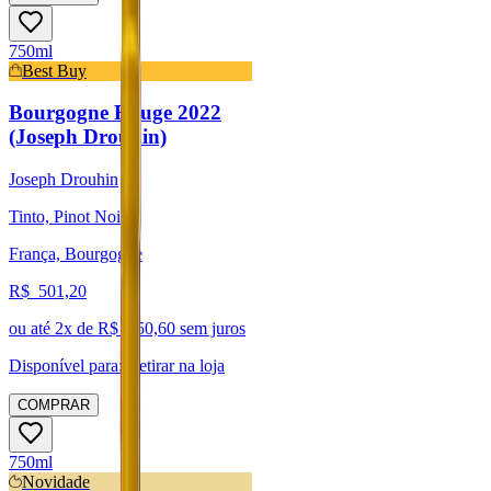
750ml
Best Buy
Bourgogne Rouge 2022
(Joseph Drouhin)
Joseph Drouhin
Tinto, Pinot Noir
França, Bourgogne
R$
501,20
ou até
2
x de R$
250,60
sem juros
Disponível para:
Retirar na loja
COMPRAR
750ml
Novidade