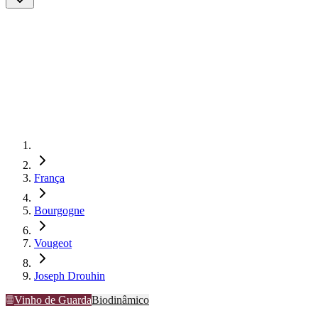
França
Bourgogne
Vougeot
Joseph Drouhin
Vinho de Guarda
Biodinâmico