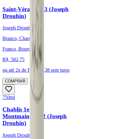
Saint-Véran 2023 (Joseph
Drouhin)
Joseph Drouhin
Branco, Chardonnay
França, Bourgogne
R$
582,75
ou até
2
x de R$
291,38
sem juros
COMPRAR
750ml
Chablis 1er Cru
Montmains 2022 (Joseph
Drouhin)
Joseph Drouhin