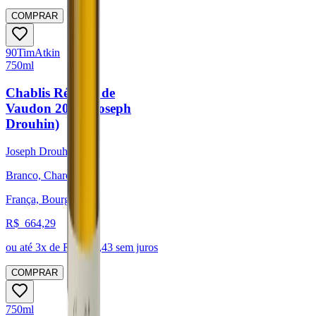
COMPRAR
90
Tim
Atkin
750ml
Chablis Réserve de
Vaudon 2023 (Joseph
Drouhin)
Joseph Drouhin
Branco, Chardonnay
França, Bourgogne
R$
664,29
ou até
3
x de R$
221,43
sem juros
COMPRAR
750ml