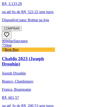
R$
3.133,29
ou até
6
x de R$
522,22
sem juros
Disponível para:
Retirar na loja
COMPRAR
90
Wine
Spectator
750ml
Best Buy
Chablis 2023 (Joseph
Drouhin)
Joseph Drouhin
Branco, Chardonnay
França, Bourgogne
R$
601,57
ou até
3
x de R$
200,53
sem juros