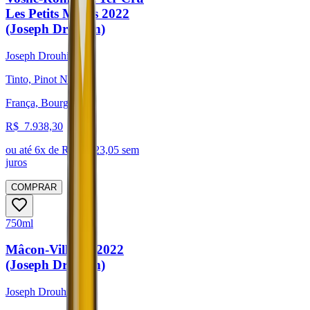
Les Petits Monts 2022
(Joseph Drouhin)
Joseph Drouhin
Tinto, Pinot Noir
França, Bourgogne
R$
7.938,30
ou até
6
x de R$
1.323,05
sem
juros
COMPRAR
750ml
Mâcon-Villages 2022
(Joseph Drouhin)
Joseph Drouhin