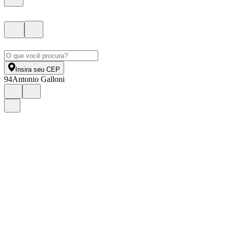
Insira seu CEP
94
Antonio Galloni