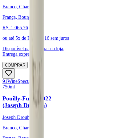
Branco, Chardonnay
França, Bourgogne
R$
1.065,76
ou até
5
x de R$
213,16
sem juros
Disponível para:
Retirar na loja,
Entrega expressa
COMPRAR
91
Wine
Spectator
750ml
Pouilly-Fuissé 2022
(Joseph Drouhin)
Joseph Drouhin
Branco, Chardonnay