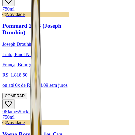
750ml
Novidade
Pommard 2023 (Joseph
Drouhin)
Joseph Drouhin
Tinto, Pinot Noir
França, Bourgogne
R$
1.818,50
ou até
6
x de R$
303,09
sem juros
COMPRAR
96
James
Suckling
750ml
Novidade
Vosne-Romanée 1er Cru