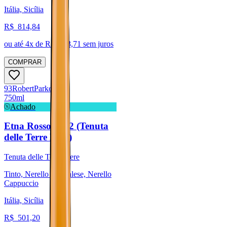
Itália, Sicília
R$
814,84
ou até
4
x de R$
203,71
sem juros
COMPRAR
93
Robert
Parker
750ml
Achado
Etna Rosso 2022 (Tenuta
delle Terre Nere)
Tenuta delle Terre Nere
Tinto, Nerello Mascalese, Nerello
Cappuccio
Itália, Sicília
R$
501,20