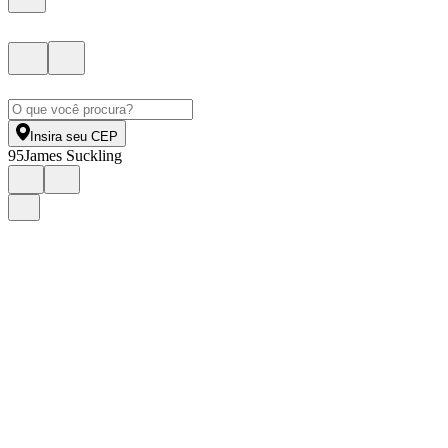
Insira seu CEP
95
James Suckling