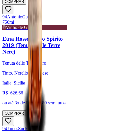
COMPRAR
94
Antonio
Galloni
750ml
Vinho de Guarda
Etna Rosso Santo Spirito
2019 (Tenuta delle Terre
Nere)
Tenuta delle Terre Nere
Tinto, Nerello Mascalese
Itália, Sicília
R$
626,66
ou até
3
x de R$
208,89
sem juros
COMPRAR
94
James
Suckling