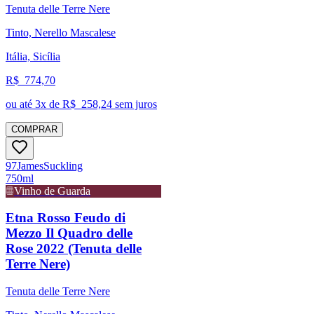
Tenuta delle Terre Nere
Tinto, Nerello Mascalese
Itália, Sicília
R$
774,70
ou até
3
x de R$
258,24
sem juros
COMPRAR
97
James
Suckling
750ml
Vinho de Guarda
Etna Rosso Feudo di
Mezzo Il Quadro delle
Rose 2022 (Tenuta delle
Terre Nere)
Tenuta delle Terre Nere