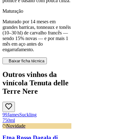
pomice e basalto com pouca cinza.
Maturação
Maturado por 14 meses em
grandes barricas, tonneaux e tonéis
(10–30 hl) de carvalho francês —
sendo 15% novas — e por mais 1
mês em aço antes do
engarrafamento.
Baixar ficha técnica
Outros vinhos da
vinícola Tenuta delle
Terre Nere
99
James
Suckling
750ml
Novidade
Etna Rosso Dagala di