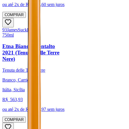
ou até
2
x de R$
250,60
sem juros
COMPRAR
93
James
Suckling
750ml
Etna Bianco Montalto
2021 (Tenuta delle Terre
Nere)
Tenuta delle Terre Nere
Branco, Carricante
Itália, Sicília
R$
563,93
ou até
2
x de R$
281,97
sem juros
COMPRAR