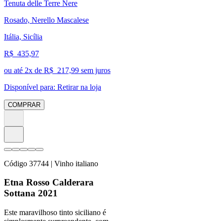
Tenuta delle Terre Nere
Rosado, Nerello Mascalese
Itália, Sicília
R$
435,97
ou até
2
x de R$
217,99
sem juros
Disponível para:
Retirar na loja
COMPRAR
Código
37744
| Vinho italiano
Etna Rosso Calderara
Sottana 2021
Este maravilhoso tinto siciliano é