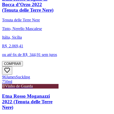
Bocca d’Orzo 2022
(Tenuta delle Terre Nere)
Tenuta delle Terre Nere
Tinto, Nerello Mascalese
Itália, Sicília
R$
2.069,41
ou até
6
x de R$
344,91
sem juros
COMPRAR
96
James
Suckling
750ml
Vinho de Guarda
Etna Rosso Moganazzi
2022 (Tenuta delle Terre
Nere)