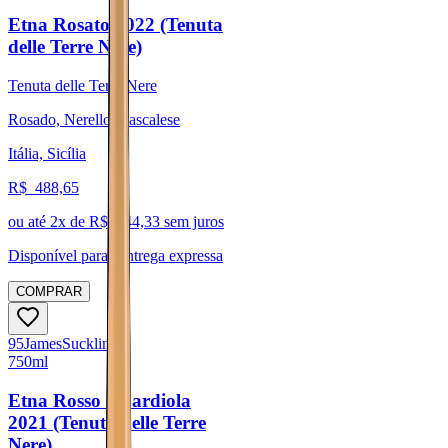
Etna Rosato 2022 (Tenuta
delle Terre Nere)
Tenuta delle Terre Nere
Rosado, Nerello Mascalese
Itália, Sicília
R$
488,65
ou até
2
x de R$
244,33
sem juros
Disponível para:
Entrega expressa
COMPRAR
95
James
Suckling
750ml
Etna Rosso Guardiola
2021 (Tenuta delle Terre
Nere)