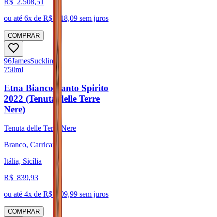
R$
2.508,51
ou até
6
x de R$
418,09
sem juros
COMPRAR
96
James
Suckling
750ml
Etna Bianco Santo Spirito
2022 (Tenuta delle Terre
Nere)
Tenuta delle Terre Nere
Branco, Carricante
Itália, Sicília
R$
839,93
ou até
4
x de R$
209,99
sem juros
COMPRAR