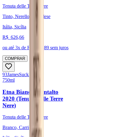
Tenuta delle Terre Nere
Tinto, Nerello Mascalese
Itália, Sicília
R$
626,66
ou até
3
x de R$
208,89
sem juros
COMPRAR
93
James
Suckling
750ml
Etna Bianco Montalto
2020 (Tenuta delle Terre
Nere)
Tenuta delle Terre Nere
Branco, Carricante