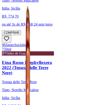
Tinto, Nerello Mascalese
Itália, Sicília
R$
774,70
ou até
3
x de R$
258,24
sem juros
COMPRAR
98
James
Suckling
750ml
Vinho de Guarda
Etna Rosso Prephylloxera
2022 (Tenuta delle Terre
Nere)
Tenuta delle Terre Nere
Tinto, Nerello Mascalese
Itália, Sicília