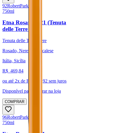
92
Robert
Parker
750ml
Etna Rosato 2021 (Tenuta
delle Terre Nere)
Tenuta delle Terre Nere
Rosado, Nerello Mascalese
Itália, Sicília
R$
469,84
ou até
2
x de R$
234,92
sem juros
Disponível para:
Retirar na loja
COMPRAR
96
Robert
Parker
750ml