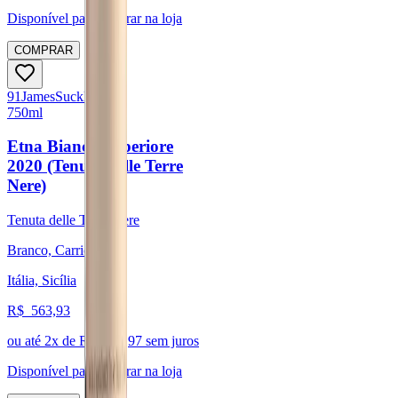
Disponível para:
Retirar na loja
COMPRAR
91
James
Suckling
750ml
Etna Bianco Superiore
2020 (Tenuta delle Terre
Nere)
Tenuta delle Terre Nere
Branco, Carricante
Itália, Sicília
R$
563,93
ou até
2
x de R$
281,97
sem juros
Disponível para:
Retirar na loja