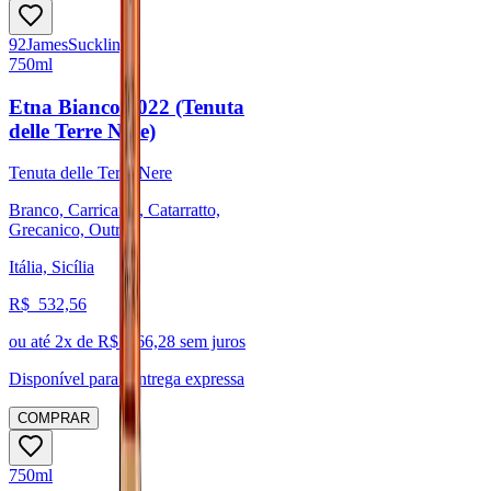
92
James
Suckling
750ml
Etna Bianco 2022 (Tenuta
delle Terre Nere)
Tenuta delle Terre Nere
Branco, Carricante, Catarratto,
Grecanico, Outras
Itália, Sicília
R$
532,56
ou até
2
x de R$
266,28
sem juros
Disponível para:
Entrega expressa
COMPRAR
750ml