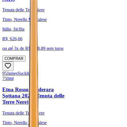
Tenuta delle Terre Nere
Tinto, Nerello Mascalese
Itália, Sicília
R$
626,66
ou até
3
x de R$
208,89
sem juros
COMPRAR
95
James
Suckling
750ml
Etna Rosso Calderara
Sottana 2021 (Tenuta delle
Terre Nere)
Tenuta delle Terre Nere
Tinto, Nerello Mascalese