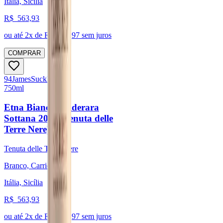
Itália, Sicília
R$
563,93
ou até
2
x de R$
281,97
sem juros
COMPRAR
94
James
Suckling
750ml
Etna Bianco Calderara
Sottana 2020 (Tenuta delle
Terre Nere)
Tenuta delle Terre Nere
Branco, Carricante
Itália, Sicília
R$
563,93
ou até
2
x de R$
281,97
sem juros