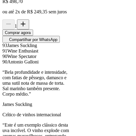
R$
498,70
ou até
2
x de
R$ 249,35
sem juros
1
Comprar agora
Compartilhar por WhatsApp
93
James Suckling
91
Wine Enthusiast
90
Wine Spectator
90
Antonio Galloni
“
Bela profundidade e intensidade,
com fatias de pêssego, damasco e
uma sutil nota de massa de torta.
Sal marinho também presente.
Corpo médio.
”
James Suckling
Crítico de vinhos internacional
“
Este é um exemplo clássico desta
uva incrível. O vinho explode com
aromas maravilhosos, entregando