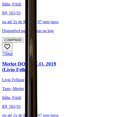
Itália, Friuli
R$
563,93
ou até
2
x de R$
281,97
sem juros
Disponível para:
Retirar na loja
COMPRAR
750ml
Merlot DOC F.C.O. 2019
(Livio Felluga)
Livio Felluga
Tinto, Merlot
Itália, Friuli
R$
563,93
ou até
2
x de R$
281,97
sem juros