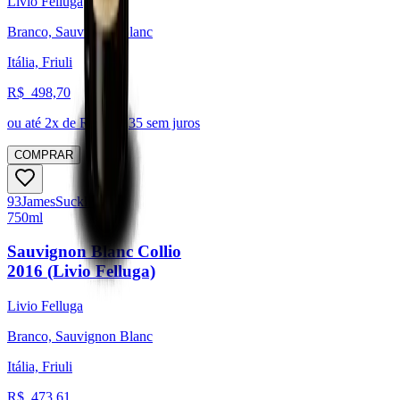
Livio Felluga
Branco, Sauvignon Blanc
Itália, Friuli
R$
498,70
ou até
2
x de R$
249,35
sem juros
COMPRAR
93
James
Suckling
750ml
Sauvignon Blanc Collio
2016 (Livio Felluga)
Livio Felluga
Branco, Sauvignon Blanc
Itália, Friuli
R$
473,61