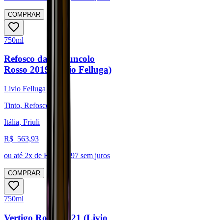
COMPRAR
750ml
Refosco dal Peduncolo
Rosso 2019 (Livio Felluga)
Livio Felluga
Tinto, Refosco
Itália, Friuli
R$
563,93
ou até
2
x de R$
281,97
sem juros
COMPRAR
750ml
Vertigo Rosso 2021 (Livio