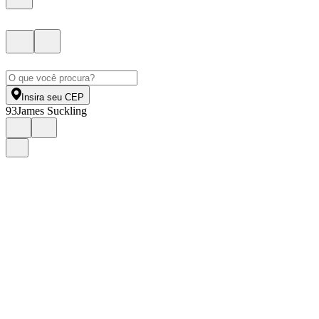
Insira seu CEP
93
James Suckling