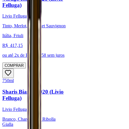
Felluga)
Livio Felluga
Tinto, Merlot, Cabernet Sauvignon
Itália, Friuli
R$
417,15
ou até
2
x de R$
208,58
sem juros
COMPRAR
750ml
Sharis Bianco 2020 (Livio
Felluga)
Livio Felluga
Branco, Chardonnay, Ribolla
Gialla