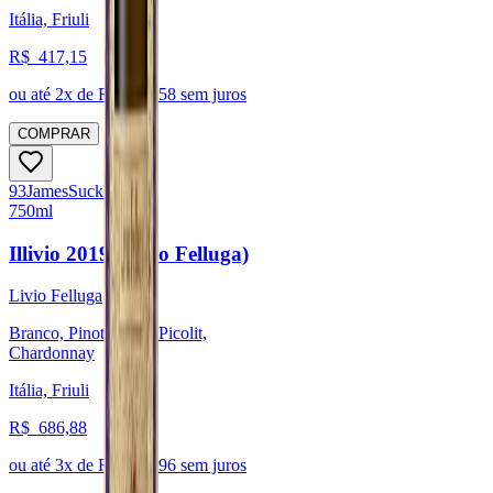
Itália, Friuli
R$
417,15
ou até
2
x de R$
208,58
sem juros
COMPRAR
93
James
Suckling
750ml
Illivio 2019 (Livio Felluga)
Livio Felluga
Branco, Pinot Blanc, Picolit,
Chardonnay
Itália, Friuli
R$
686,88
ou até
3
x de R$
228,96
sem juros