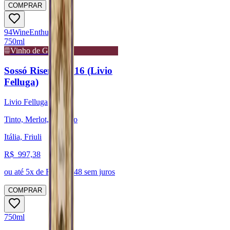
COMPRAR
94
Wine
Enthusiast
750ml
Vinho de Guarda
Sossó Riserva 2016 (Livio
Felluga)
Livio Felluga
Tinto, Merlot, Refosco
Itália, Friuli
R$
997,38
ou até
5
x de R$
199,48
sem juros
COMPRAR
750ml