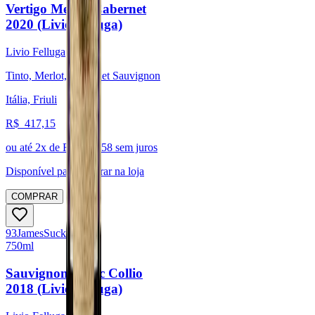
Vertigo Merlot Cabernet
2020 (Livio Felluga)
Livio Felluga
Tinto, Merlot, Cabernet Sauvignon
Itália, Friuli
R$
417,15
ou até
2
x de R$
208,58
sem juros
Disponível para:
Retirar na loja
COMPRAR
93
James
Suckling
750ml
Sauvignon Blanc Collio
2018 (Livio Felluga)