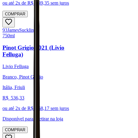
ou até
2
x de R$
249,35
sem juros
COMPRAR
93
James
Suckling
750ml
Pinot Grigio 2021 (Livio
Felluga)
Livio Felluga
Branco, Pinot Grigio
Itália, Friuli
R$
536,33
ou até
2
x de R$
268,17
sem juros
Disponível para:
Retirar na loja
COMPRAR