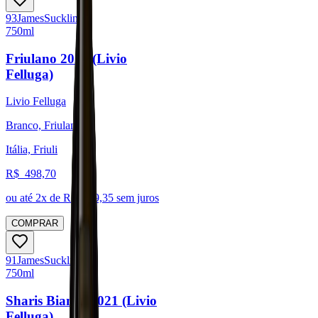
93
James
Suckling
750ml
Friulano 2021 (Livio
Felluga)
Livio Felluga
Branco, Friulano
Itália, Friuli
R$
498,70
ou até
2
x de R$
249,35
sem juros
COMPRAR
91
James
Suckling
750ml
Sharis Bianco 2021 (Livio
Felluga)