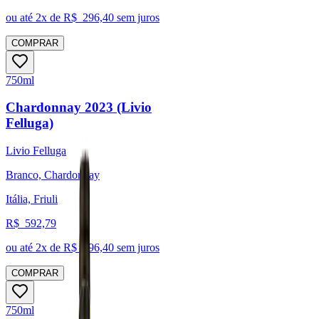
ou até
2
x de R$
296,40
sem juros
COMPRAR
750ml
Chardonnay 2023 (Livio
Felluga)
Livio Felluga
Branco, Chardonnay
Itália, Friuli
R$
592,79
ou até
2
x de R$
296,40
sem juros
COMPRAR
750ml