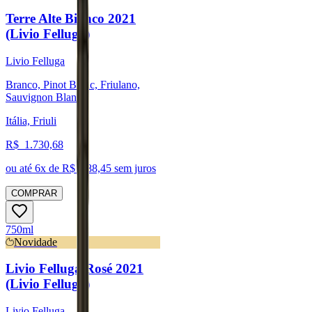
Terre Alte Bianco 2021
(Livio Felluga)
Livio Felluga
Branco, Pinot Blanc, Friulano,
Sauvignon Blanc
Itália, Friuli
R$
1.730,68
ou até
6
x de R$
288,45
sem juros
COMPRAR
750ml
Novidade
Livio Felluga Rosé 2021
(Livio Felluga)
Livio Felluga