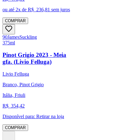
ou até
2
x de R$
236,81
sem juros
COMPRAR
90
James
Suckling
375ml
Pinot Grigio 2023 - Meia
gfa. (Livio Felluga)
Livio Felluga
Branco, Pinot Grigio
Itália, Friuli
R$
354,42
Disponível para:
Retirar na loja
COMPRAR