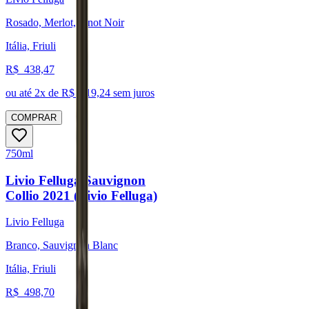
Rosado, Merlot, Pinot Noir
Itália, Friuli
R$
438,47
ou até
2
x de R$
219,24
sem juros
COMPRAR
750ml
Livio Felluga Sauvignon
Collio 2021 (Livio Felluga)
Livio Felluga
Branco, Sauvignon Blanc
Itália, Friuli
R$
498,70