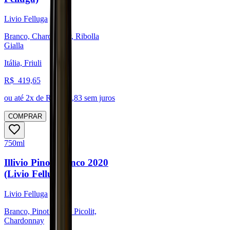
Livio Felluga
Branco, Chardonnay, Ribolla
Gialla
Itália, Friuli
R$
419,65
ou até
2
x de R$
209,83
sem juros
COMPRAR
750ml
Illivio Pinot Bianco 2020
(Livio Felluga)
Livio Felluga
Branco, Pinot Blanc, Picolit,
Chardonnay