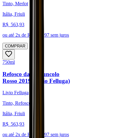
Tinto, Merlot
Itália, Friuli
R$
563,93
ou até
2
x de R$
281,97
sem juros
COMPRAR
750ml
Refosco dal Peduncolo
Rosso 2019 (Livio Felluga)
Livio Felluga
Tinto, Refosco
Itália, Friuli
R$
563,93
ou até
2
x de R$
281,97
sem juros