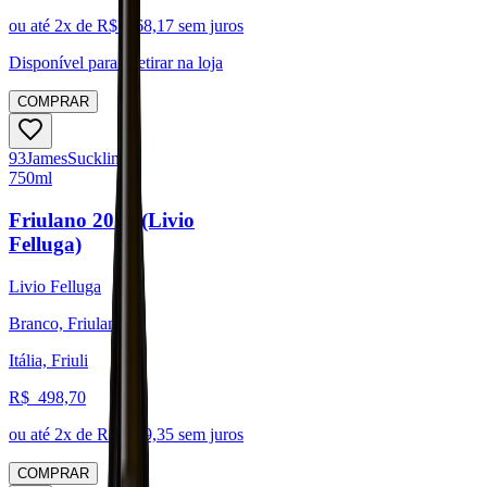
ou até
2
x de R$
268,17
sem juros
Disponível para:
Retirar na loja
COMPRAR
93
James
Suckling
750ml
Friulano 2021 (Livio
Felluga)
Livio Felluga
Branco, Friulano
Itália, Friuli
R$
498,70
ou até
2
x de R$
249,35
sem juros
COMPRAR