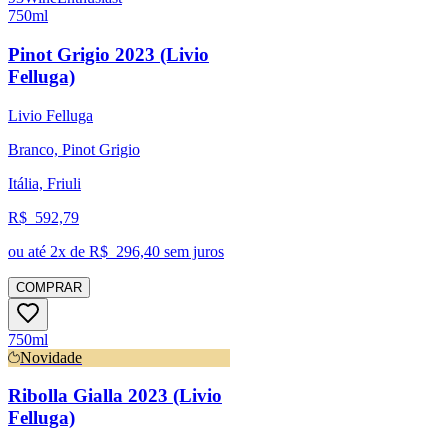
750ml
Pinot Grigio 2023 (Livio
Felluga)
Livio Felluga
Branco, Pinot Grigio
Itália, Friuli
R$
592,79
ou até
2
x de R$
296,40
sem juros
COMPRAR
750ml
Novidade
Ribolla Gialla 2023 (Livio
Felluga)