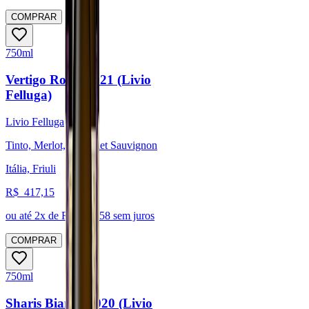
COMPRAR
750ml
Vertigo Rosso 2021 (Livio
Felluga)
Livio Felluga
Tinto, Merlot, Cabernet Sauvignon
Itália, Friuli
R$
417,15
ou até
2
x de R$
208,58
sem juros
COMPRAR
750ml
Sharis Bianco 2020 (Livio