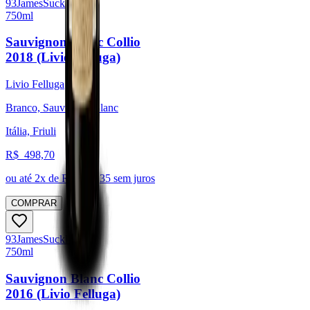
93
James
Suckling
750ml
Sauvignon Blanc Collio
2018 (Livio Felluga)
Livio Felluga
Branco, Sauvignon Blanc
Itália, Friuli
R$
498,70
ou até
2
x de R$
249,35
sem juros
COMPRAR
93
James
Suckling
750ml
Sauvignon Blanc Collio
2016 (Livio Felluga)