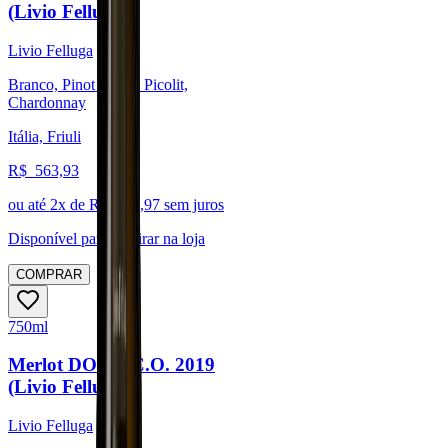
(Livio Felluga)
Livio Felluga
Branco, Pinot Blanc, Picolit,
Chardonnay
Itália, Friuli
R$
563,93
ou até
2
x de R$
281,97
sem juros
Disponível para:
Retirar na loja
COMPRAR
750ml
Merlot DOC F.C.O. 2019
(Livio Felluga)
Livio Felluga