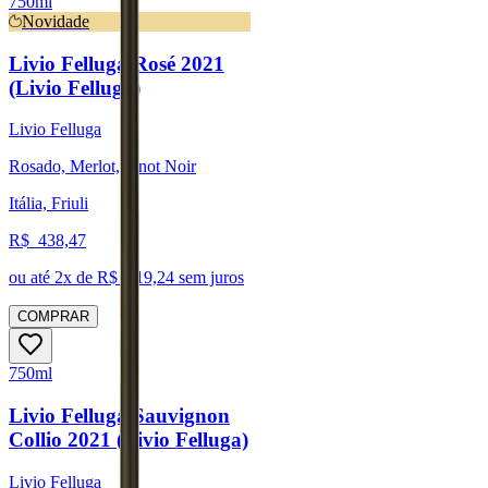
750ml
Novidade
Livio Felluga Rosé 2021
(Livio Felluga)
Livio Felluga
Rosado, Merlot, Pinot Noir
Itália, Friuli
R$
438,47
ou até
2
x de R$
219,24
sem juros
COMPRAR
750ml
Livio Felluga Sauvignon
Collio 2021 (Livio Felluga)
Livio Felluga