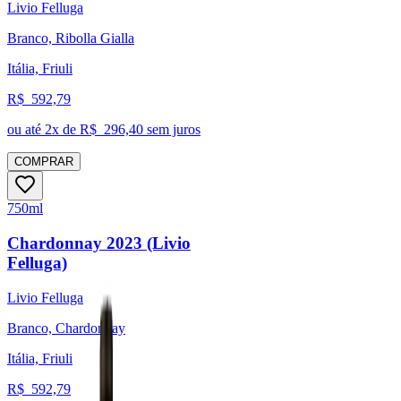
Livio Felluga
Branco, Ribolla Gialla
Itália, Friuli
R$
592,79
ou até
2
x de R$
296,40
sem juros
COMPRAR
750ml
Chardonnay 2023 (Livio
Felluga)
Livio Felluga
Branco, Chardonnay
Itália, Friuli
R$
592,79