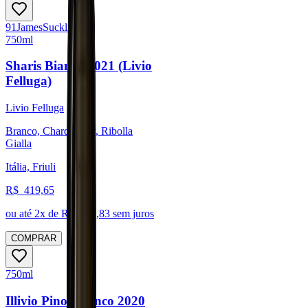
91
James
Suckling
750ml
Sharis Bianco 2021 (Livio
Felluga)
Livio Felluga
Branco, Chardonnay, Ribolla
Gialla
Itália, Friuli
R$
419,65
ou até
2
x de R$
209,83
sem juros
COMPRAR
750ml
Illivio Pinot Bianco 2020