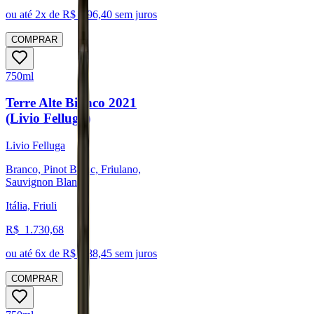
ou até
2
x de R$
296,40
sem juros
COMPRAR
750ml
Terre Alte Bianco 2021
(Livio Felluga)
Livio Felluga
Branco, Pinot Blanc, Friulano,
Sauvignon Blanc
Itália, Friuli
R$
1.730,68
ou até
6
x de R$
288,45
sem juros
COMPRAR