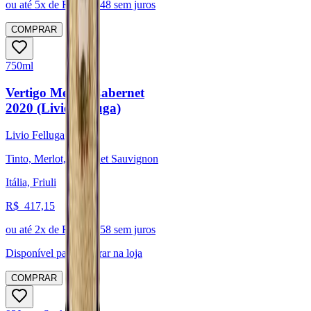
ou até
5
x de R$
199,48
sem juros
COMPRAR
750ml
Vertigo Merlot Cabernet
2020 (Livio Felluga)
Livio Felluga
Tinto, Merlot, Cabernet Sauvignon
Itália, Friuli
R$
417,15
ou até
2
x de R$
208,58
sem juros
Disponível para:
Retirar na loja
COMPRAR