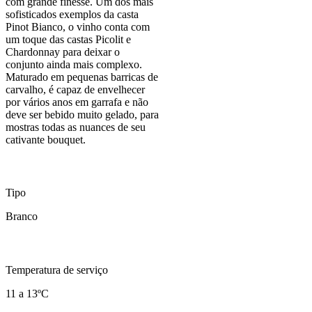
com grande finesse. Um dos mais
sofisticados exemplos da casta
Pinot Bianco, o vinho conta com
um toque das castas Picolit e
Chardonnay para deixar o
conjunto ainda mais complexo.
Maturado em pequenas barricas de
carvalho, é capaz de envelhecer
por vários anos em garrafa e não
deve ser bebido muito gelado, para
mostras todas as nuances de seu
cativante bouquet.
Tipo
Branco
Temperatura de serviço
11 a 13ºC