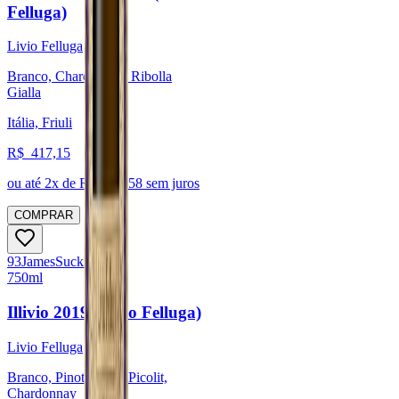
Felluga)
Livio Felluga
Branco, Chardonnay, Ribolla
Gialla
Itália, Friuli
R$
417,15
ou até
2
x de R$
208,58
sem juros
COMPRAR
93
James
Suckling
750ml
Illivio 2019 (Livio Felluga)
Livio Felluga
Branco, Pinot Blanc, Picolit,
Chardonnay