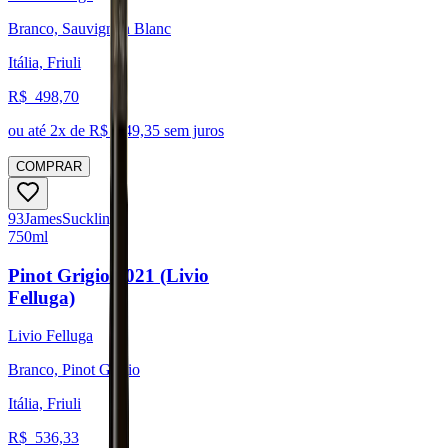
Branco, Sauvignon Blanc
Itália, Friuli
R$
498,70
ou até
2
x de R$
249,35
sem juros
COMPRAR
93
James
Suckling
750ml
Pinot Grigio 2021 (Livio
Felluga)
Livio Felluga
Branco, Pinot Grigio
Itália, Friuli
R$
536,33