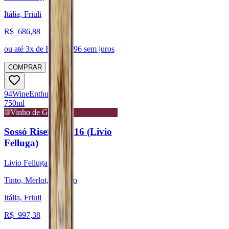
Itália, Friuli
R$
686,88
ou até
3
x de R$
228,96
sem juros
COMPRAR
94
Wine
Enthusiast
750ml
Vinho de Guarda
Sossó Riserva 2016 (Livio
Felluga)
Livio Felluga
Tinto, Merlot, Refosco
Itália, Friuli
R$
997,38