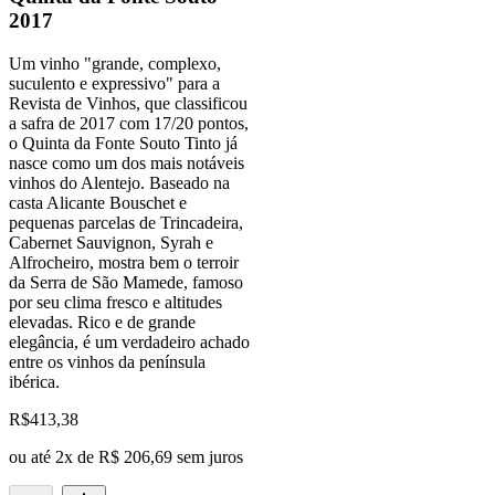
2017
Um vinho "grande, complexo,
suculento e expressivo" para a
Revista de Vinhos, que classificou
a safra de 2017 com 17/20 pontos,
o Quinta da Fonte Souto Tinto já
nasce como um dos mais notáveis
vinhos do Alentejo. Baseado na
casta Alicante Bouschet e
pequenas parcelas de Trincadeira,
Cabernet Sauvignon, Syrah e
Alfrocheiro, mostra bem o terroir
da Serra de São Mamede, famoso
por seu clima fresco e altitudes
elevadas. Rico e de grande
elegância, é um verdadeiro achado
entre os vinhos da península
ibérica.
R$
413,38
ou até
2
x de
R$ 206,69
sem juros