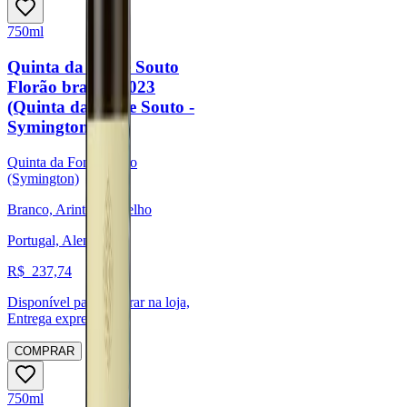
750ml
Quinta da Fonte Souto
Florão branco 2023
(Quinta da Fonte Souto -
Symington)
Quinta da Fonte Souto
(Symington)
Branco, Arinto, Verdelho
Portugal, Alentejo
R$
237,74
Disponível para:
Retirar na loja,
Entrega expressa
COMPRAR
750ml