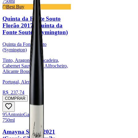
750ml
Best Buy
Quinta da Fonte Souto
Florão 2017 (Quinta da
Fonte Souto - Symington)
Quinta da Fonte Souto
(Symington)
Tinto, Aragonês, Trincadeira,
Cabernet Sauvignon, Alfrocheiro,
Alicante Bouchet
Portugal, Alentejo
R$
237,74
COMPRAR
95
Antonio
Galloni
750ml
Amayna Syrah 2021