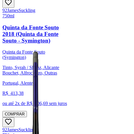
92
James
Suckling
750ml
Quinta da Fonte Souto
2018 (Quinta da Fonte
Souto - Symington)
Quinta da Fonte Souto
(Symington)
Tinto, Syrah / Shiraz, Alicante
Bouchet, Alfrocheiro, Outras
Portugal, Alentejo
R$
413,38
ou até
2
x de R$
206,69
sem juros
COMPRAR
92
James
Suckling