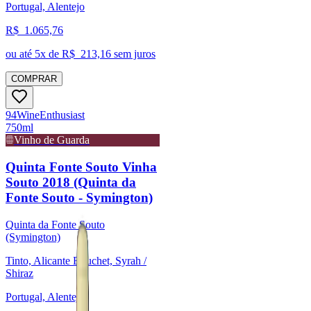
Portugal, Alentejo
R$
1.065,76
ou até
5
x de R$
213,16
sem juros
COMPRAR
94
Wine
Enthusiast
750ml
Vinho de Guarda
Quinta Fonte Souto Vinha
Souto 2018 (Quinta da
Fonte Souto - Symington)
Quinta da Fonte Souto
(Symington)
Tinto, Alicante Bouchet, Syrah /
Shiraz
Portugal, Alentejo