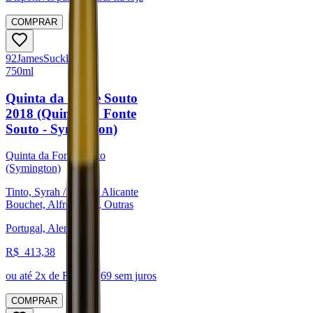
COMPRAR
92
James
Suckling
750ml
Quinta da Fonte Souto
2018 (Quinta da Fonte
Souto - Symington)
Quinta da Fonte Souto
(Symington)
Tinto, Syrah / Shiraz, Alicante
Bouchet, Alfrocheiro, Outras
Portugal, Alentejo
R$
413,38
ou até
2
x de R$
206,69
sem juros
COMPRAR