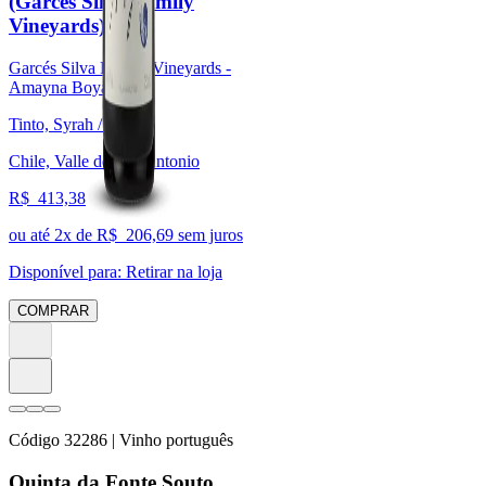
(Garcés Silva Family
Vineyards)
Garcés Silva Family Vineyards -
Amayna Boya
Tinto, Syrah / Shiraz
Chile, Valle de San Antonio
R$
413,38
ou até
2
x de R$
206,69
sem juros
Disponível para:
Retirar na loja
COMPRAR
Código
32286
| Vinho português
Quinta da Fonte Souto