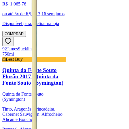
R$
1.065,76
ou até
5
x de R$
213,16
sem juros
Disponível para:
Retirar na loja
COMPRAR
92
James
Suckling
750ml
Best Buy
Quinta da Fonte Souto
Florão 2017 (Quinta da
Fonte Souto - Symington)
Quinta da Fonte Souto
(Symington)
Tinto, Aragonês, Trincadeira,
Cabernet Sauvignon, Alfrocheiro,
Alicante Bouchet