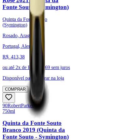
Rosé 2021 (Quinta da
Fonte Souto - Symington)
Quinta da Fonte Souto
(Symington)
Rosado, Aragonês
Portugal, Alentejo
R$
413,38
ou até
2
x de R$
206,69
sem juros
Disponível para:
Retirar na loja
COMPRAR
90
Robert
Parker
750ml
Quinta da Fonte Souto
Branco 2019 (Quinta da
Fonte Souto - Symington)