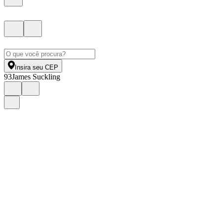
Insira seu CEP
93
James Suckling