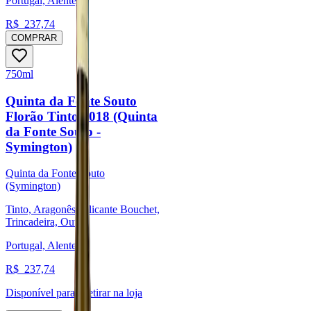
Portugal, Alentejo
R$
237,74
COMPRAR
750ml
Quinta da Fonte Souto
Florão Tinto 2018 (Quinta
da Fonte Souto -
Symington)
Quinta da Fonte Souto
(Symington)
Tinto, Aragonês, Alicante Bouchet,
Trincadeira, Outras
Portugal, Alentejo
R$
237,74
Disponível para:
Retirar na loja