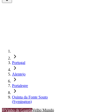
Portugal
Alentejo
Portalegre
Quinta da Fonte Souto
(Symington)
Vinho de Guarda
Velho Mundo