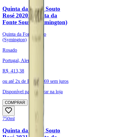
Quinta da Fonte Souto
Rosé 2020 (Quinta da
Fonte Souto - Symington)
Quinta da Fonte Souto
(Symington)
Rosado
Portugal, Alentejo
R$
413,38
ou até
2
x de R$
206,69
sem juros
Disponível para:
Retirar na loja
COMPRAR
750ml
Quinta da Fonte Souto