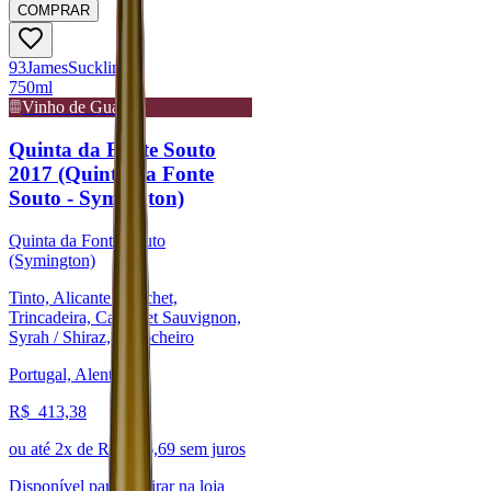
COMPRAR
93
James
Suckling
750ml
Vinho de Guarda
Quinta da Fonte Souto
2017 (Quinta da Fonte
Souto - Symington)
Quinta da Fonte Souto
(Symington)
Tinto, Alicante Bouchet,
Trincadeira, Cabernet Sauvignon,
Syrah / Shiraz, Alfrocheiro
Portugal, Alentejo
R$
413,38
ou até
2
x de R$
206,69
sem juros
Disponível para:
Retirar na loja