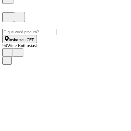
Insira seu CEP
94
Wine Enthusiast