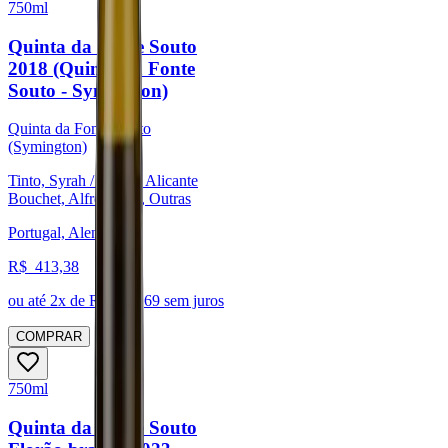
750ml
Quinta da Fonte Souto
2018 (Quinta da Fonte
Souto - Symington)
Quinta da Fonte Souto
(Symington)
Tinto, Syrah / Shiraz, Alicante
Bouchet, Alfrocheiro, Outras
Portugal, Alentejo
R$
413,38
ou até
2
x de R$
206,69
sem juros
COMPRAR
750ml
Quinta da Fonte Souto