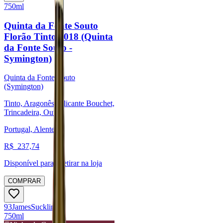
750ml
Quinta da Fonte Souto
Florão Tinto 2018 (Quinta
da Fonte Souto -
Symington)
Quinta da Fonte Souto
(Symington)
Tinto, Aragonês, Alicante Bouchet,
Trincadeira, Outras
Portugal, Alentejo
R$
237,74
Disponível para:
Retirar na loja
COMPRAR
93
James
Suckling
750ml