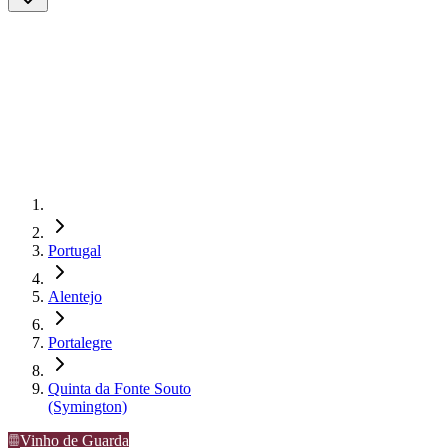
Portugal
Alentejo
Portalegre
Quinta da Fonte Souto
(Symington)
Vinho de Guarda