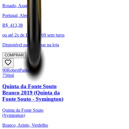
Rosado, Aragonês
Portugal, Alentejo
R$
413,38
ou até
2
x de R$
206,69
sem juros
Disponível para:
Retirar na loja
COMPRAR
90
Robert
Parker
750ml
Quinta da Fonte Souto
Branco 2019 (Quinta da
Fonte Souto - Symington)
Quinta da Fonte Souto
(Symington)
Branco, Arinto, Verdelho