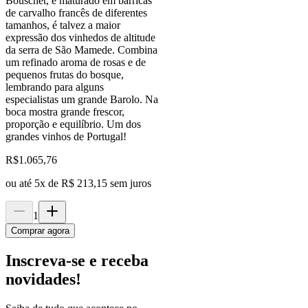
Bouschet, e maturado em barricas
de carvalho francês de diferentes
tamanhos, é talvez a maior
expressão dos vinhedos de altitude
da serra de São Mamede. Combina
um refinado aroma de rosas e de
pequenos frutas do bosque,
lembrando para alguns
especialistas um grande Barolo. Na
boca mostra grande frescor,
proporção e equilíbrio. Um dos
grandes vinhos de Portugal!
R$
1.065,76
ou até
5
x de
R$ 213,15
sem juros
1
Comprar agora
Inscreva-se e receba
novidades!