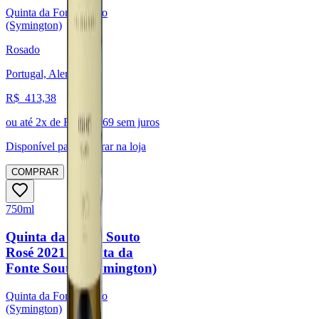
Quinta da Fonte Souto
(Symington)
Rosado
Portugal, Alentejo
R$
413,38
ou até
2
x de R$
206,69
sem juros
Disponível para:
Retirar na loja
COMPRAR
750ml
Quinta da Fonte Souto
Rosé 2021 (Quinta da
Fonte Souto - Symington)
Quinta da Fonte Souto
(Symington)