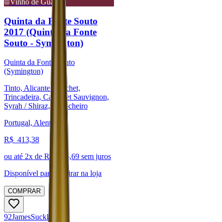
Vinho de Guarda
Quinta da Fonte Souto
2017 (Quinta da Fonte
Souto - Symington)
Quinta da Fonte Souto
(Symington)
Tinto, Alicante Bouchet,
Trincadeira, Cabernet Sauvignon,
Syrah / Shiraz, Alfrocheiro
Portugal, Alentejo
R$
413,38
ou até
2
x de R$
206,69
sem juros
Disponível para:
Retirar na loja
COMPRAR
92
James
Suckling