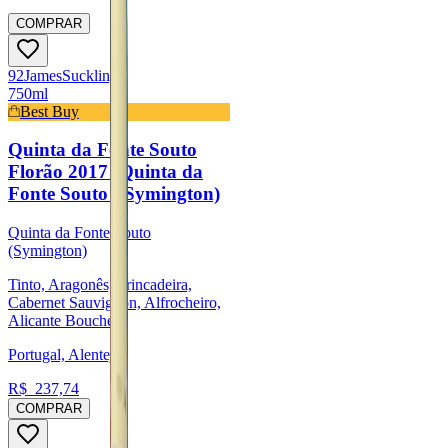
COMPRAR
92
James
Suckling
750ml
Best Buy
Quinta da Fonte Souto
Florão 2017 (Quinta da
Fonte Souto - Symington)
Quinta da Fonte Souto
(Symington)
Tinto, Aragonês, Trincadeira,
Cabernet Sauvignon, Alfrocheiro,
Alicante Bouchet
Portugal, Alentejo
R$
237,74
COMPRAR