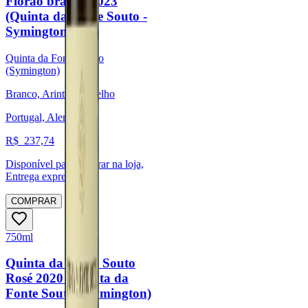
Florão branco 2023
(Quinta da Fonte Souto -
Symington)
Quinta da Fonte Souto
(Symington)
Branco, Arinto, Verdelho
Portugal, Alentejo
R$
237,74
Disponível para:
Retirar na loja,
Entrega expressa
COMPRAR
750ml
Quinta da Fonte Souto
Rosé 2020 (Quinta da
Fonte Souto - Symington)