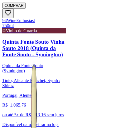
COMPRAR
94
Wine
Enthusiast
750ml
Vinho de Guarda
Quinta Fonte Souto Vinha
Souto 2018 (Quinta da
Fonte Souto - Symington)
Quinta da Fonte Souto
(Symington)
Tinto, Alicante Bouchet, Syrah /
Shiraz
Portugal, Alentejo
R$
1.065,76
ou até
5
x de R$
213,16
sem juros
Disponível para:
Retirar na loja