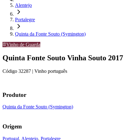
Alentejo
Portalegre
Quinta da Fonte Souto (Symington)
Vinho de Guarda
Quinta Fonte Souto Vinha Souto 2017
Código
32287
| Vinho português
Produtor
Quinta da Fonte Souto (Symington)
Origem
Portugal
,
Alentejo
,
Portalegre