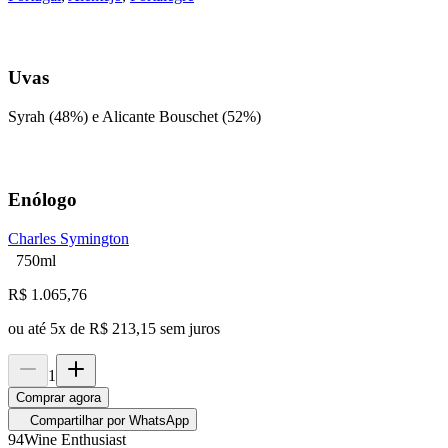
Uvas
Syrah (48%) e Alicante Bouschet (52%)
Enólogo
Charles Symington
750ml
R$
1.065,76
ou até
5
x de
R$ 213,15
sem juros
1
Comprar agora
Compartilhar por WhatsApp
94
Wine Enthusiast