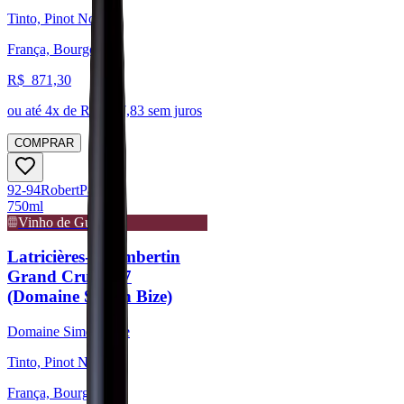
Tinto, Pinot Noir
França, Bourgogne
R$
871,30
ou até
4
x de R$
217,83
sem juros
COMPRAR
92-94
Robert
Parker
750ml
Vinho de Guarda
Latricières-Chambertin
Grand Cru 2017
(Domaine Simon Bize)
Domaine Simon Bize
Tinto, Pinot Noir
França, Bourgogne