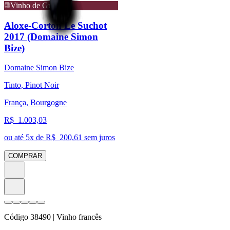
Vinho de Guarda
Aloxe-Corton Le Suchot
2017 (Domaine Simon
Bize)
Domaine Simon Bize
Tinto, Pinot Noir
França, Bourgogne
R$
1.003,03
ou até
5
x de R$
200,61
sem juros
COMPRAR
Código
38490
| Vinho francês