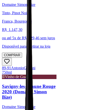
Domaine Simon Bize
Tinto, Pinot Noir
França, Bourgogne
R$
1.147,30
ou até
5
x de R$
229,46
sem juros
Disponível para:
Retirar na loja
COMPRAR
89-91
Antonio
Galloni
750ml
Vinho de Guarda
Savigny-les-Beaune Rouge
2020 (Domaine Simon
Bize)
Domaine Simon Bize