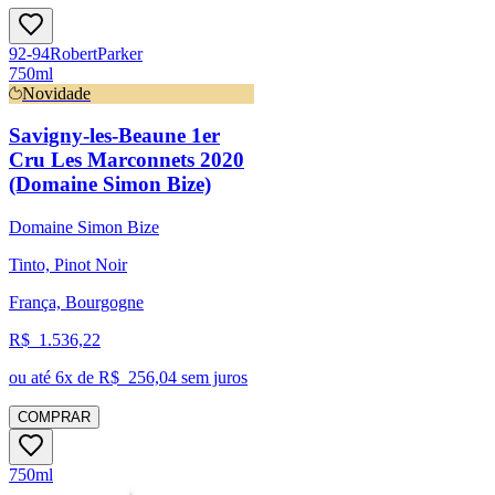
92-94
Robert
Parker
750ml
Novidade
Savigny-les-Beaune 1er
Cru Les Marconnets 2020
(Domaine Simon Bize)
Domaine Simon Bize
Tinto, Pinot Noir
França, Bourgogne
R$
1.536,22
ou até
6
x de R$
256,04
sem juros
COMPRAR
750ml