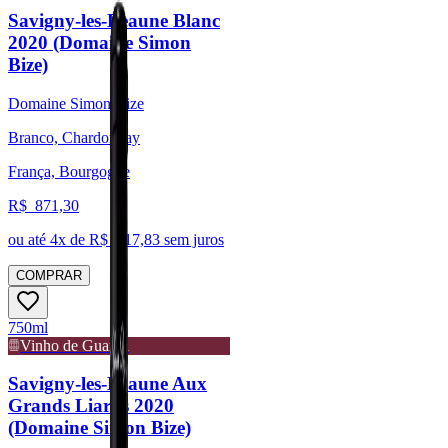
Savigny-les-Beaune Blanc
2020 (Domaine Simon
Bize)
Domaine Simon Bize
Branco, Chardonnay
França, Bourgogne
R$
871,30
ou até
4
x de R$
217,83
sem juros
COMPRAR
750ml
Vinho de Guarda
Savigny-les-Beaune Aux
Grands Liards 2020
(Domaine Simon Bize)