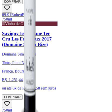
COMPRAR
89-91
Robert
Parker
750ml
Vinho de Guarda
Savigny-les-Beaune 1er
Cru Les Fournaux 2017
(Domaine Simon Bize)
Domaine Simon Bize
Tinto, Pinot Noir
França, Bourgogne
R$
1.251,44
ou até
6
x de R$
208,58
sem juros
COMPRAR
750ml