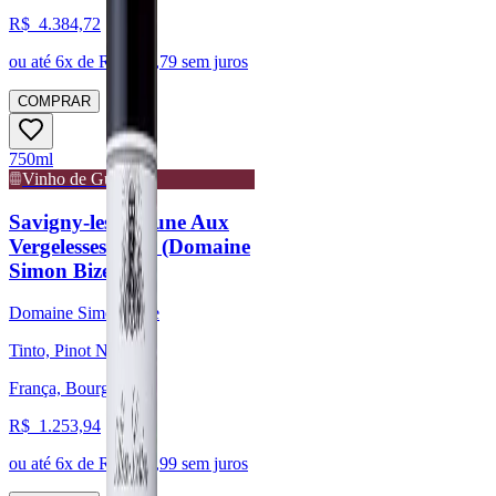
R$
4.384,72
ou até
6
x de R$
730,79
sem juros
COMPRAR
750ml
Vinho de Guarda
Savigny-les-Beaune Aux
Vergelesses 2017 (Domaine
Simon Bize)
Domaine Simon Bize
Tinto, Pinot Noir
França, Bourgogne
R$
1.253,94
ou até
6
x de R$
208,99
sem juros