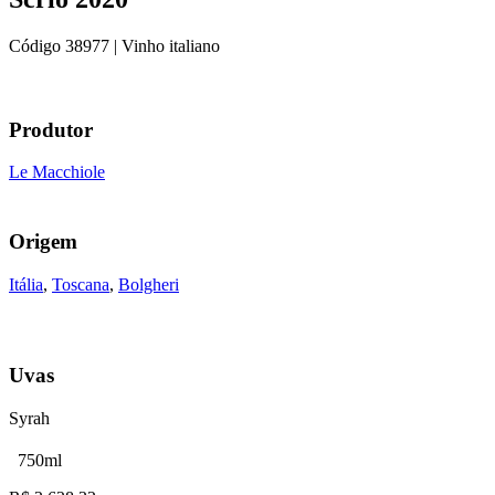
Código
38977
| Vinho italiano
Produtor
Le Macchiole
Origem
Itália
,
Toscana
,
Bolgheri
Uvas
Syrah
750ml