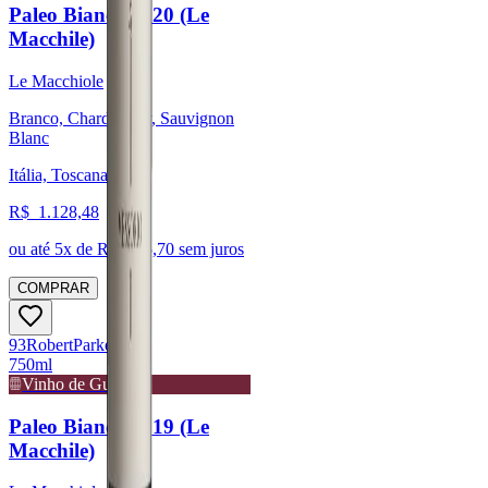
Paleo Bianco 2020 (Le
Macchile)
Le Macchiole
Branco, Chardonnay, Sauvignon
Blanc
Itália, Toscana
R$
1.128,48
ou até
5
x de R$
225,70
sem juros
COMPRAR
93
Robert
Parker
750ml
Vinho de Guarda
Paleo Bianco 2019 (Le
Macchile)