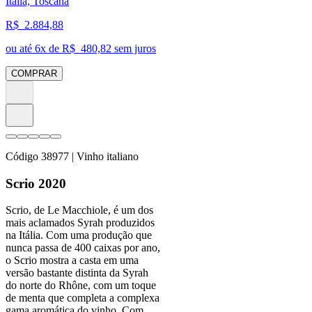
Itália, Toscana
R$
2.884,88
ou até
6
x de R$
480,82
sem juros
COMPRAR
Código
38977
| Vinho italiano
Scrio 2020
Scrio, de Le Macchiole, é um dos
mais aclamados Syrah produzidos
na Itália. Com uma produção que
nunca passa de 400 caixas por ano,
o Scrio mostra a casta em uma
versão bastante distinta da Syrah
do norte do Rhône, com um toque
de menta que completa a complexa
gama aromática do vinho. Com