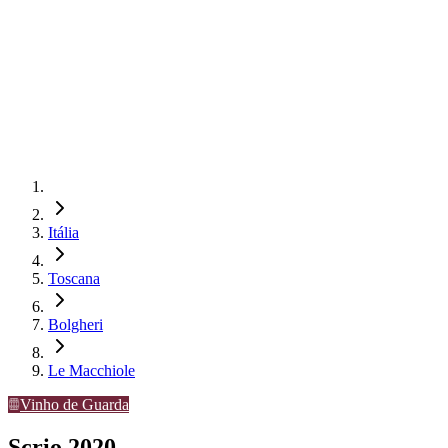
Itália
Toscana
Bolgheri
Le Macchiole
Vinho de Guarda
Scrio 2020