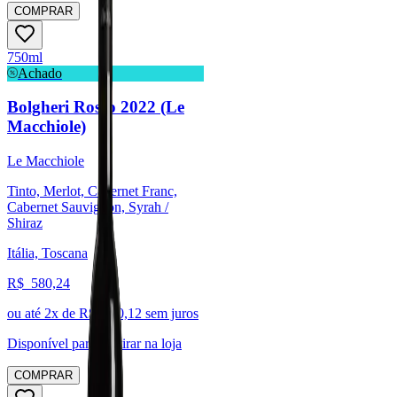
COMPRAR
750ml
Achado
Bolgheri Rosso 2022 (Le
Macchiole)
Le Macchiole
Tinto, Merlot, Cabernet Franc,
Cabernet Sauvignon, Syrah /
Shiraz
Itália, Toscana
R$
580,24
ou até
2
x de R$
290,12
sem juros
Disponível para:
Retirar na loja
COMPRAR