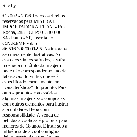
Site by
© 2002 - 2026 Todos os direitos
reservados para MISTRAL
IMPORTADORA LTDA. - Rua
Rocha, 288 - CEP: 01330-000 -
São Paulo - SP, inscrita no
C.N.P.J/MF sob o nº
46.516.308/0001-95. As imagens
são meramente ilustrativas. No
caso dos vinhos safrados, a safra
mostrada no rótulo da imagem
pode não corresponder ao ano de
fabricação do vinho, que está
especificado corretamente em
"características"
do produto. Para
outros produtos e acessórios,
algumas imagens são compostas
com outros elementos para ilustrar
sua utilidade. Beba com
responsabilidade. A venda de
bebidas alcoólicas é proibida para
menores de 18 anos. Dirigir sob a
influência de álcool configura
delito, passível de sanção penal.