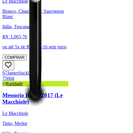
Le Macchiole
Branco, Chardonnay, Sauvignon
Blanc
Itália, Toscana
R$
1.065,76
ou até
5
x de R$
213,16
sem juros
COMPRAR
97
James
Suckling
750ml
Raridade
Messorio Rosso 2017 (Le
Macchiole)
Le Macchiole
Tinto, Merlot