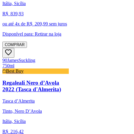
Itália, Sicília
R$
839,93
ou até
4
x de R$
209,99
sem juros
Disponível para:
Retirar na loja
COMPRAR
90
James
Suckling
750ml
Best Buy
Regaleali Nero d’Avola
2022 (Tasca d'Almerita)
Tasca d’Almerita
Tinto, Nero D’Avola
Itália, Sicília
R$
216,42