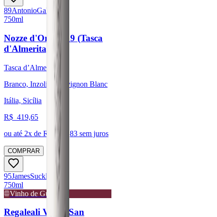
89
Antonio
Galloni
750ml
Nozze d'Oro 2019 (Tasca
d'Almerita)
Tasca d’Almerita
Branco, Inzolia, Sauvignon Blanc
Itália, Sicília
R$
419,65
ou até
2
x de R$
209,83
sem juros
COMPRAR
95
James
Suckling
750ml
Vinho de Guarda
Regaleali Vigna San