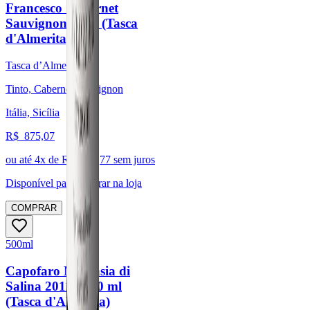
Francesco Cabernet
Sauvignon 2019 (Tasca
d'Almerita)
Tasca d’Almerita
Tinto, Cabernet Sauvignon
Itália, Sicília
R$
875,07
ou até
4
x de R$
218,77
sem juros
Disponível para:
Retirar na loja
COMPRAR
500ml
Capofaro Malvasia di
Salina 2011 - 500 ml
(Tasca d'Almerita)