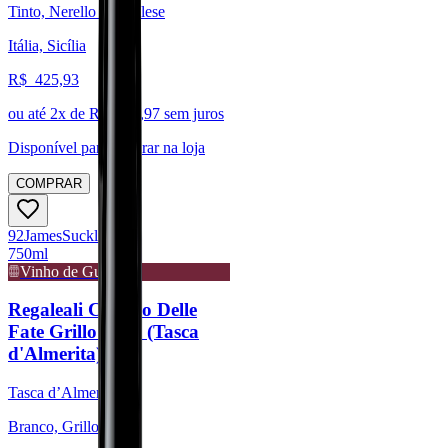
Tinto, Nerello Mascalese
Itália, Sicília
R$
425,93
ou até
2
x de R$
212,97
sem juros
Disponível para:
Retirar na loja
COMPRAR
92
James
Suckling
750ml
Vinho de Guarda
Regaleali Cavallo Delle
Fate Grillo 2023 (Tasca
d'Almerita)
Tasca d’Almerita
Branco, Grillo