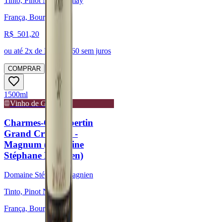
Tinto, Pinot Noir, Gamay
França, Bourgogne
R$
501,20
ou até
2
x de R$
250,60
sem juros
COMPRAR
1500ml
Vinho de Guarda
Charmes-Chambertin
Grand Cru 2023 -
Magnum (Domaine
Stéphane Magnien)
Domaine Stéphane Magnien
Tinto, Pinot Noir
França, Bourgogne