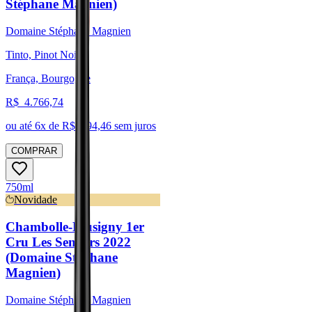
Stéphane Magnien)
Domaine Stéphane Magnien
Tinto, Pinot Noir
França, Bourgogne
R$
4.766,74
ou até
6
x de R$
794,46
sem juros
COMPRAR
750ml
Novidade
Chambolle-Musigny 1er
Cru Les Sentiers 2022
(Domaine Stéphane
Magnien)
Domaine Stéphane Magnien