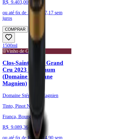
R$
9.403,00
ou até
6
x de R$
1.567,17
sem
juros
COMPRAR
1500ml
Vinho de Guarda
Clos-Saint-Denis Grand
Cru 2023 - Magnum
(Domaine Stéphane
Magnien)
Domaine Stéphane Magnien
Tinto, Pinot Noir
França, Bourgogne
R$
9.089,36
ou até
6
x de R$
1.514,90
sem