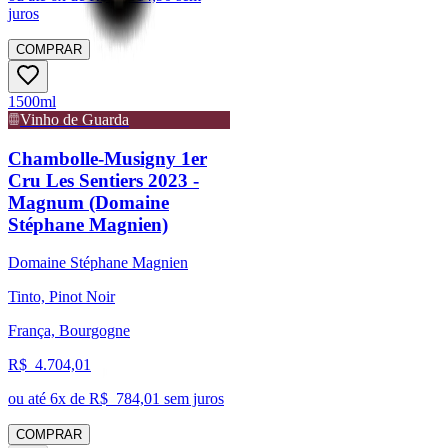
juros
COMPRAR
1500ml
Vinho de Guarda
Chambolle-Musigny 1er
Cru Les Sentiers 2023 -
Magnum (Domaine
Stéphane Magnien)
Domaine Stéphane Magnien
Tinto, Pinot Noir
França, Bourgogne
R$
4.704,01
ou até
6
x de R$
784,01
sem juros
COMPRAR