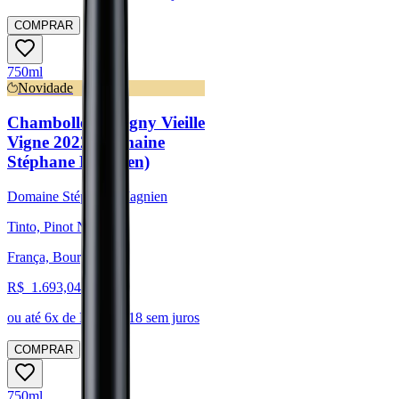
COMPRAR
750ml
Novidade
Chambolle-Musigny Vieille
Vigne 2022 (Domaine
Stéphane Magnien)
Domaine Stéphane Magnien
Tinto, Pinot Noir
França, Bourgogne
R$
1.693,04
ou até
6
x de R$
282,18
sem juros
COMPRAR
750ml