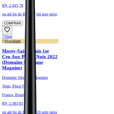
R$
2.445,78
ou até
6
x de R$
407,64
sem juros
COMPRAR
750ml
Novidade
Morey-Saint-Denis 1er
Cru Aux Petites Noix 2022
(Domaine Stéphane
Magnien)
Domaine Stéphane Magnien
Tinto, Pinot Noir
França, Bourgogne
R$
2.383,05
ou até
6
x de R$
397,18
sem juros