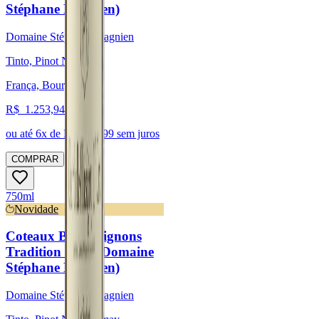
Stéphane Magnien)
Domaine Stéphane Magnien
Tinto, Pinot Noir
França, Bourgogne
R$
1.253,94
ou até
6
x de R$
208,99
sem juros
COMPRAR
750ml
Novidade
Coteaux Bourguignons
Tradition 2022 (Domaine
Stéphane Magnien)
Domaine Stéphane Magnien