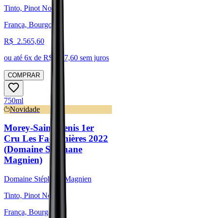
Tinto, Pinot Noir
França, Bourgogne
R$
2.565,60
ou até
6
x de R$
427,60
sem juros
COMPRAR
750ml
Novidade
Morey-Saint-Denis 1er
Cru Les Faconnières 2022
(Domaine Stéphane
Magnien)
Domaine Stéphane Magnien
Tinto, Pinot Noir
França, Bourgogne