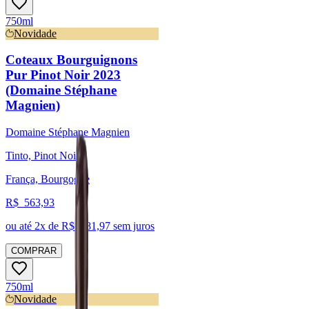
750ml
Novidade
Coteaux Bourguignons
Pur Pinot Noir 2023
(Domaine Stéphane
Magnien)
Domaine Stéphane Magnien
Tinto, Pinot Noir
França, Bourgogne
R$
563,93
ou até
2
x de R$
281,97
sem juros
COMPRAR
750ml
Novidade