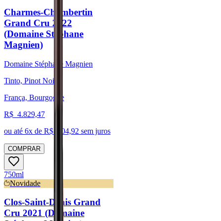
Charmes-Chambertin
Grand Cru 2022
(Domaine Stéphane
Magnien)
Domaine Stéphane Magnien
Tinto, Pinot Noir
França, Bourgogne
R$
4.829,47
ou até
6
x de R$
804,92
sem juros
COMPRAR
750ml
Novidade
Clos-Saint-Denis Grand
Cru 2021 (Domaine