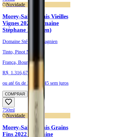
Novidade
Morey-Saint-Denis Vieilles
Vignes 2022 (Domaine
Stéphane Magnien)
Domaine Stéphane Magnien
Tinto, Pinot Noir
França, Bourgogne
R$
1.316,67
ou até
6
x de R$
219,45
sem juros
COMPRAR
750ml
Novidade
Morey-Saint-Denis Grains
Fins 2022 (Domaine