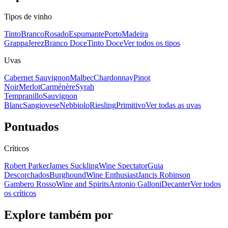
Tipos de vinho
Tinto
Branco
Rosado
Espumante
Porto
Madeira
Grappa
Jerez
Branco Doce
Tinto Doce
Ver todos os tipos
Uvas
Cabernet Sauvignon
Malbec
Chardonnay
Pinot
Noir
Merlot
Carménère
Syrah
Tempranillo
Sauvignon
Blanc
Sangiovese
Nebbiolo
Riesling
Primitivo
Ver todas as uvas
Pontuados
Críticos
Robert Parker
James Suckling
Wine Spectator
Guia
Descorchados
Burghound
Wine Enthusiast
Jancis Robinson
Gambero Rosso
Wine and Spirits
Antonio Galloni
Decanter
Ver todos
os críticos
Explore também por