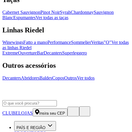
Cabernet Sauvignon
Pinot Noir
Syrah
Chardonnay
Sauvignon
Blanc
Espumantes
Ver todas as taças
Linhas Riedel
Winewings
Fatto a mano
Performance
Sommelier
Veritas
"O"
Ver todas
as linhas Riedel
Extreme
Ouverture
Bar
Decanters
Superleggero
Outros acessórios
Decanters
Abridores
Baldes
Copos
Outros
Ver todos
CLUBE
LOJAS
Insira seu CEP
PAÍS E REGIÃO