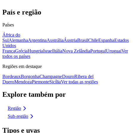
País e região
Países
África do
Sul
Alemanha
Argentina
Austrália
Áustria
Brasil
Chile
Espanha
Estados
Unidos
França
Grécia
Hungria
Israel
Itália
Nova Zelândia
Portugal
Uruguai
Ver
todos os países
Regiões em destaque
Bordeaux
Borgonha
Champagne
Douro
Ribera del
Duero
Mendoza
Piemonte
Sicília
Ver todas as regiões
Explore também por
Região
Sub-região
Tipos e uvas