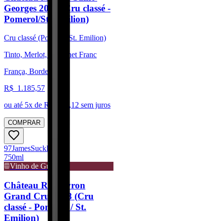
Georges 2019 (Cru classé -
Pomerol/St. Emilion)
Cru classé (Pomerol/St. Emilion)
Tinto, Merlot, Cabernet Franc
França, Bordeaux
R$
1.185,57
ou até
5
x de R$
237,12
sem juros
COMPRAR
97
James
Suckling
750ml
Vinho de Guarda
Château Rocheyron
Grand Cru 2018 (Cru
classé - Pomerol / St.
Emilion)