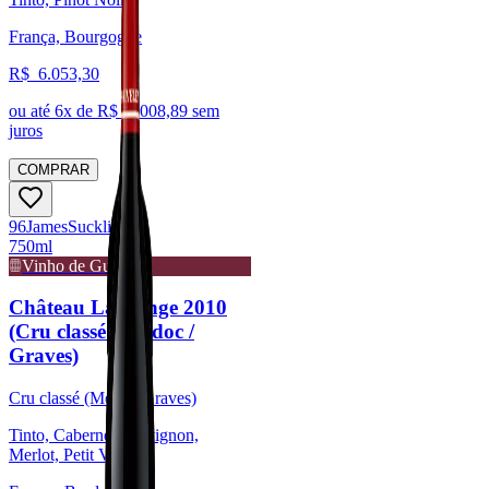
França, Bourgogne
R$
6.053,30
ou até
6
x de R$
1.008,89
sem
juros
COMPRAR
96
James
Suckling
750ml
Vinho de Guarda
Château Lagrange 2010
(Cru classé - Médoc /
Graves)
Cru classé (Médoc/Graves)
Tinto, Cabernet Sauvignon,
Merlot, Petit Verdot