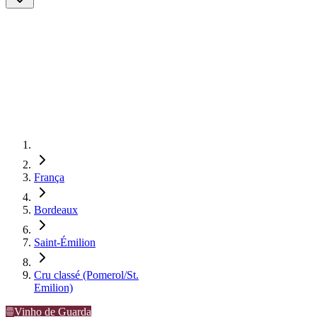
França
Bordeaux
Saint-Émilion
Cru classé (Pomerol/St.
Emilion)
Vinho de Guarda