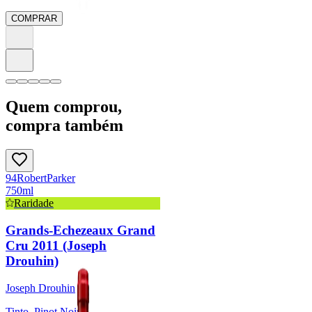
COMPRAR
Quem comprou,
compra também
94
Robert
Parker
750ml
Raridade
Grands-Echezeaux Grand
Cru 2011 (Joseph
Drouhin)
Joseph Drouhin
Tinto, Pinot Noir