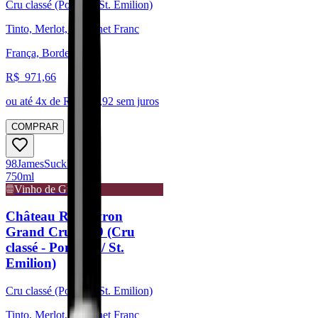
Cru classé (Pomerol/St. Emilion)
Tinto, Merlot, Cabernet Franc
França, Bordeaux
R$
971,66
ou até
4
x de R$
242,92
sem juros
COMPRAR
98
James
Suckling
750ml
Vinho de Guarda
Château Rocheyron
Grand Cru 2019 (Cru
classé - Pomerol / St.
Emilion)
Cru classé (Pomerol/St. Emilion)
Tinto, Merlot, Cabernet Franc