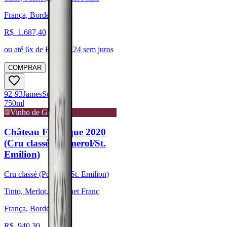
França, Bordeaux
R$
1.687,40
ou até
6
x de R$
281,24
sem juros
COMPRAR
92-93
James
Suckling
750ml
Vinho de Guarda
Château Fonroque 2020
(Cru classé - Pomerol/St.
Emilion)
Cru classé (Pomerol/St. Emilion)
Tinto, Merlot, Cabernet Franc
França, Bordeaux
R$
940,30