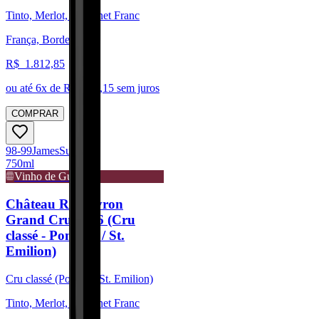
Tinto, Merlot, Cabernet Franc
França, Bordeaux
R$
1.812,85
ou até
6
x de R$
302,15
sem juros
COMPRAR
98-99
James
Suckling
750ml
Vinho de Guarda
Château Rocheyron
Grand Cru 2016 (Cru
classé - Pomerol / St.
Emilion)
Cru classé (Pomerol/St. Emilion)
Tinto, Merlot, Cabernet Franc