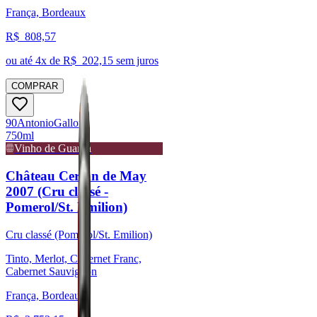
França, Bordeaux
R$
808,57
ou até
4
x de R$
202,15
sem juros
COMPRAR
90
Antonio
Galloni
750ml
Vinho de Guarda
Château Certan de May
2007 (Cru classé -
Pomerol/St. Emilion)
Cru classé (Pomerol/St. Emilion)
Tinto, Merlot, Cabernet Franc,
Cabernet Sauvignon
França, Bordeaux