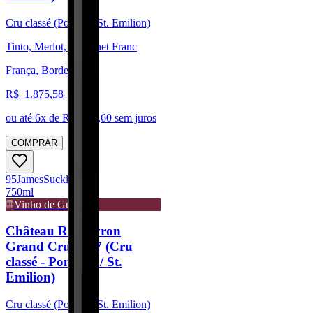
Cru classé (Pomerol/St. Emilion)
Tinto, Merlot, Cabernet Franc
França, Bordeaux
R$
1.875,58
ou até
6
x de R$
312,60
sem juros
COMPRAR
95
James
Suckling
750ml
Vinho de Guarda
Château Rocheyron
Grand Cru 2017 (Cru
classé - Pomerol / St.
Emilion)
Cru classé (Pomerol/St. Emilion)