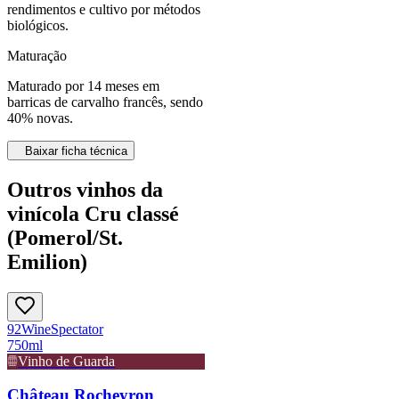
rendimentos e cultivo por métodos
biológicos.
Maturação
Maturado por 14 meses em
barricas de carvalho francês, sendo
40% novas.
Baixar ficha técnica
Outros vinhos da
vinícola Cru classé
(Pomerol/St.
Emilion)
92
Wine
Spectator
750ml
Vinho de Guarda
Château Rocheyron