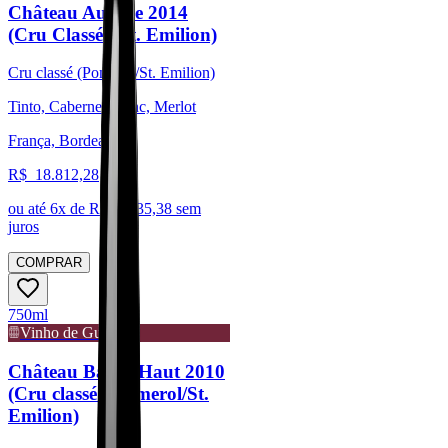
Château Ausone 2014
(Cru Classé - St. Emilion)
Cru classé (Pomerol/St. Emilion)
Tinto, Cabernet Franc, Merlot
França, Bordeaux
R$
18.812,28
ou até
6
x de R$
3.135,38
sem
juros
COMPRAR
750ml
Vinho de Guarda
Château Barde Haut 2010
(Cru classé - Pomerol/St.
Emilion)