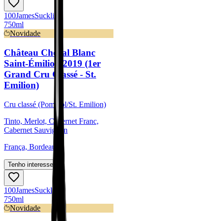
100
James
Suckling
750ml
Novidade
Château Cheval Blanc
Saint-Émilion 2019 (1er
Grand Cru Classé - St.
Emilion)
Cru classé (Pomerol/St. Emilion)
Tinto, Merlot, Cabernet Franc,
Cabernet Sauvignon
França, Bordeaux
Tenho interesse
100
James
Suckling
750ml
Novidade