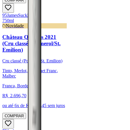
COMPRAR
95
James
Suckling
750ml
Novidade
Château Quintus 2021
(Cru classé - Pomerol/St.
Emilion)
Cru classé (Pomerol/St. Emilion)
Tinto, Merlot, Cabernet Franc,
Malbec
França, Bordeaux
R$
2.696,70
ou até
6
x de R$
449,45
sem juros
COMPRAR