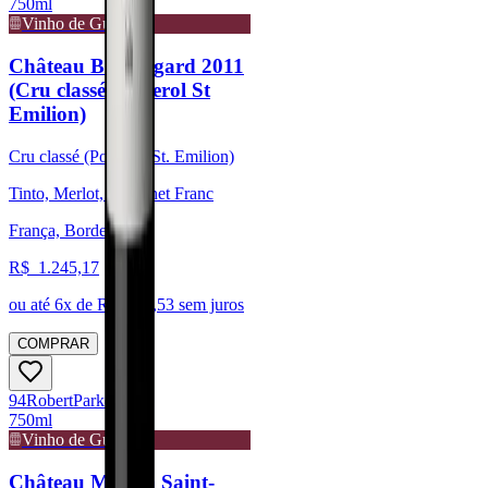
750ml
Vinho de Guarda
Château Beauregard 2011
(Cru classé Pomerol St
Emilion)
Cru classé (Pomerol/St. Emilion)
Tinto, Merlot, Cabernet Franc
França, Bordeaux
R$
1.245,17
ou até
6
x de R$
207,53
sem juros
COMPRAR
94
Robert
Parker
750ml
Vinho de Guarda
Château Moulin Saint-