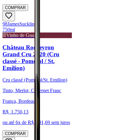
COMPRAR
98
James
Suckling
750ml
Vinho de Guarda
Château Rocheyron
Grand Cru 2020 (Cru
classé - Pomerol / St.
Emilion)
Cru classé (Pomerol/St. Emilion)
Tinto, Merlot, Cabernet Franc
França, Bordeaux
R$
1.750,13
ou até
6
x de R$
291,69
sem juros
COMPRAR