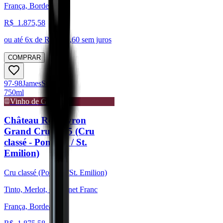
França, Bordeaux
R$
1.875,58
ou até
6
x de R$
312,60
sem juros
COMPRAR
97-98
James
Suckling
750ml
Vinho de Guarda
Château Rocheyron
Grand Cru 2015 (Cru
classé - Pomerol / St.
Emilion)
Cru classé (Pomerol/St. Emilion)
Tinto, Merlot, Cabernet Franc
França, Bordeaux