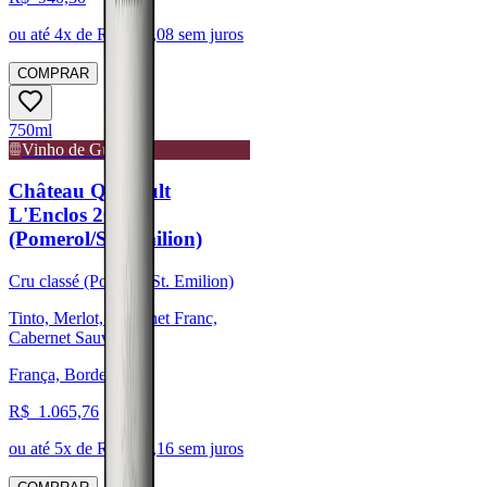
ou até
4
x de R$
235,08
sem juros
COMPRAR
750ml
Vinho de Guarda
Château Quinault
L'Enclos 2008
(Pomerol/St. Emilion)
Cru classé (Pomerol/St. Emilion)
Tinto, Merlot, Cabernet Franc,
Cabernet Sauvignon
França, Bordeaux
R$
1.065,76
ou até
5
x de R$
213,16
sem juros