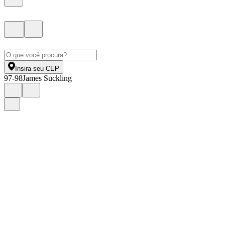
Insira seu CEP
97-98
James Suckling