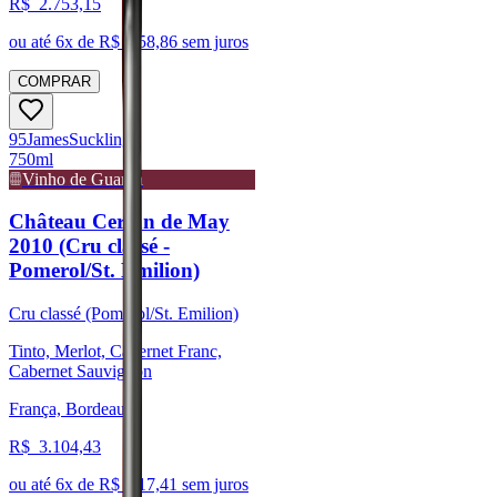
R$
2.753,15
ou até
6
x de R$
458,86
sem juros
COMPRAR
95
James
Suckling
750ml
Vinho de Guarda
Château Certan de May
2010 (Cru classé -
Pomerol/St. Emilion)
Cru classé (Pomerol/St. Emilion)
Tinto, Merlot, Cabernet Franc,
Cabernet Sauvignon
França, Bordeaux
R$
3.104,43
ou até
6
x de R$
517,41
sem juros