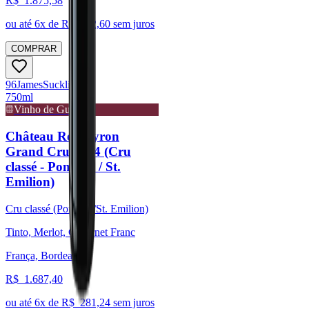
R$
1.875,58
ou até
6
x de R$
312,60
sem juros
COMPRAR
96
James
Suckling
750ml
Vinho de Guarda
Château Rocheyron
Grand Cru 2014 (Cru
classé - Pomerol / St.
Emilion)
Cru classé (Pomerol/St. Emilion)
Tinto, Merlot, Cabernet Franc
França, Bordeaux
R$
1.687,40
ou até
6
x de R$
281,24
sem juros