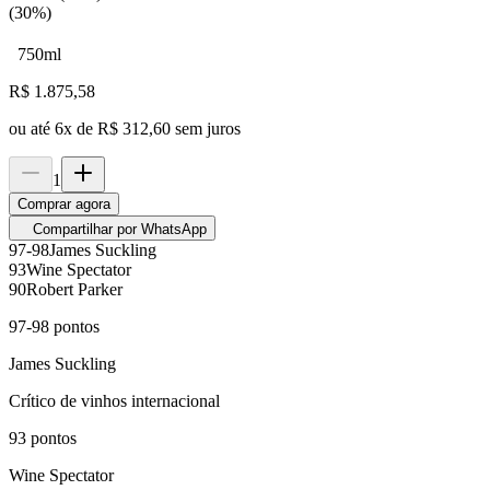
(30%)
750ml
R$
1.875,58
ou até
6
x de
R$ 312,60
sem juros
1
Comprar agora
Compartilhar por WhatsApp
97-98
James Suckling
93
Wine Spectator
90
Robert Parker
97-98
pontos
James Suckling
Crítico de vinhos internacional
93
pontos
Wine Spectator