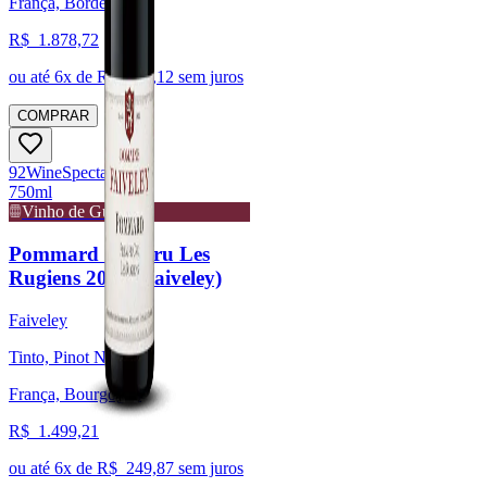
França, Bordeaux
R$
1.878,72
ou até
6
x de R$
313,12
sem juros
COMPRAR
92
Wine
Spectator
750ml
Vinho de Guarda
Pommard 1er Cru Les
Rugiens 2018 (Faiveley)
Faiveley
Tinto, Pinot Noir
França, Bourgogne
R$
1.499,21
ou até
6
x de R$
249,87
sem juros