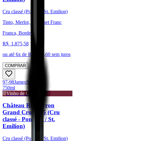
Cru classé (Pomerol/St. Emilion)
Tinto, Merlot, Cabernet Franc
França, Bordeaux
R$
1.875,58
ou até
6
x de R$
312,60
sem juros
COMPRAR
97-98
James
Suckling
750ml
Vinho de Guarda
Château Rocheyron
Grand Cru 2015 (Cru
classé - Pomerol / St.
Emilion)
Cru classé (Pomerol/St. Emilion)