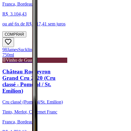
França, Bordeaux
R$
3.104,43
ou até
6
x de R$
517,41
sem juros
COMPRAR
98
James
Suckling
750ml
Vinho de Guarda
Château Rocheyron
Grand Cru 2020 (Cru
classé - Pomerol / St.
Emilion)
Cru classé (Pomerol/St. Emilion)
Tinto, Merlot, Cabernet Franc
França, Bordeaux