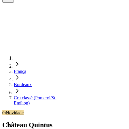
França
Bordeaux
Cru classé (Pomerol/St.
Emilion)
Novidade
Château Quintus