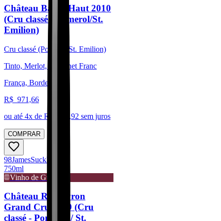
Château Barde Haut 2010
(Cru classé - Pomerol/St.
Emilion)
Cru classé (Pomerol/St. Emilion)
Tinto, Merlot, Cabernet Franc
França, Bordeaux
R$
971,66
ou até
4
x de R$
242,92
sem juros
COMPRAR
98
James
Suckling
750ml
Vinho de Guarda
Château Rocheyron
Grand Cru 2019 (Cru
classé - Pomerol / St.