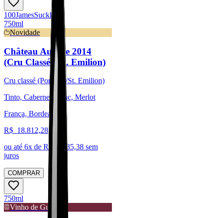
100
James
Suckling
750ml
Novidade
Château Ausone 2014
(Cru Classé - St. Emilion)
Cru classé (Pomerol/St. Emilion)
Tinto, Cabernet Franc, Merlot
França, Bordeaux
R$
18.812,28
ou até
6
x de R$
3.135,38
sem
juros
COMPRAR
750ml
Vinho de Guarda