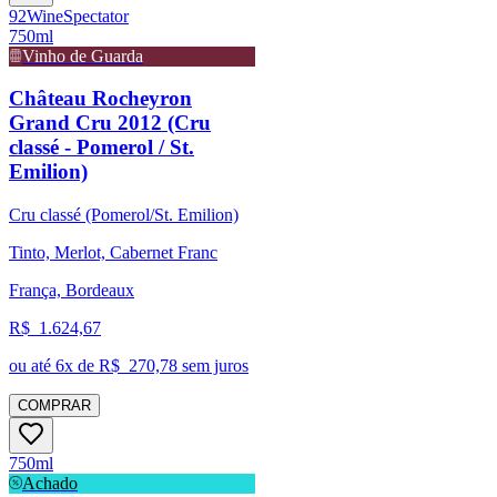
92
Wine
Spectator
750ml
Vinho de Guarda
Château Rocheyron
Grand Cru 2012 (Cru
classé - Pomerol / St.
Emilion)
Cru classé (Pomerol/St. Emilion)
Tinto, Merlot, Cabernet Franc
França, Bordeaux
R$
1.624,67
ou até
6
x de R$
270,78
sem juros
COMPRAR
750ml
Achado