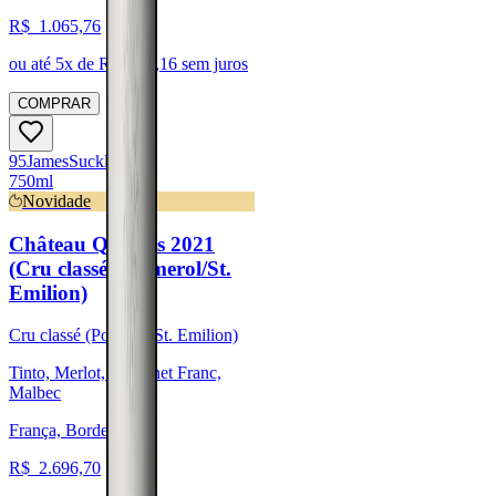
R$
1.065,76
ou até
5
x de R$
213,16
sem juros
COMPRAR
95
James
Suckling
750ml
Novidade
Château Quintus 2021
(Cru classé - Pomerol/St.
Emilion)
Cru classé (Pomerol/St. Emilion)
Tinto, Merlot, Cabernet Franc,
Malbec
França, Bordeaux
R$
2.696,70