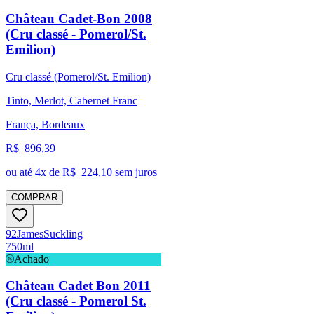
Château Cadet-Bon 2008
(Cru classé - Pomerol/St.
Emilion)
Cru classé (Pomerol/St. Emilion)
Tinto, Merlot, Cabernet Franc
França, Bordeaux
R$
896,39
ou até
4
x de R$
224,10
sem juros
COMPRAR
92
James
Suckling
750ml
Achado
Château Cadet Bon 2011
(Cru classé - Pomerol St.