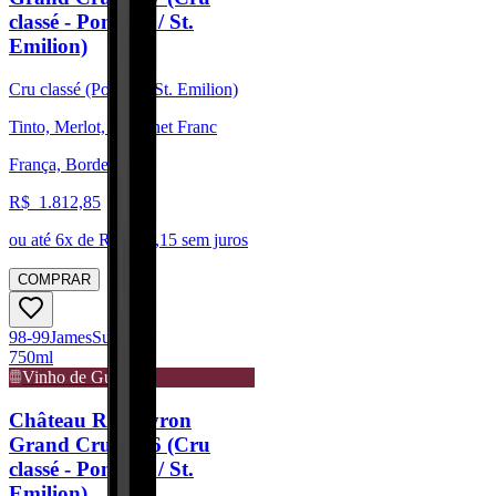
classé - Pomerol / St.
Emilion)
Cru classé (Pomerol/St. Emilion)
Tinto, Merlot, Cabernet Franc
França, Bordeaux
R$
1.812,85
ou até
6
x de R$
302,15
sem juros
COMPRAR
98-99
James
Suckling
750ml
Vinho de Guarda
Château Rocheyron
Grand Cru 2016 (Cru
classé - Pomerol / St.
Emilion)