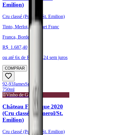
Emilion)
Cru classé (Pomerol/St. Emilion)
Tinto, Merlot, Cabernet Franc
França, Bordeaux
R$
1.687,40
ou até
6
x de R$
281,24
sem juros
COMPRAR
92-93
James
Suckling
750ml
Vinho de Guarda
Château Fonroque 2020
(Cru classé - Pomerol/St.
Emilion)
Cru classé (Pomerol/St. Emilion)