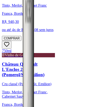
Tinto, Merlot, Cabernet Franc
França, Bordeaux
R$
940,30
ou até
4
x de R$
235,08
sem juros
COMPRAR
750ml
Vinho de Guarda
Château Quinault
L'Enclos 2008
(Pomerol/St. Emilion)
Cru classé (Pomerol/St. Emilion)
Tinto, Merlot, Cabernet Franc,
Cabernet Sauvignon
França, Bordeaux