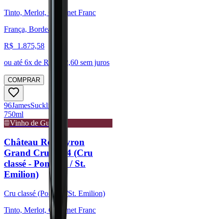
Tinto, Merlot, Cabernet Franc
França, Bordeaux
R$
1.875,58
ou até
6
x de R$
312,60
sem juros
COMPRAR
96
James
Suckling
750ml
Vinho de Guarda
Château Rocheyron
Grand Cru 2014 (Cru
classé - Pomerol / St.
Emilion)
Cru classé (Pomerol/St. Emilion)
Tinto, Merlot, Cabernet Franc