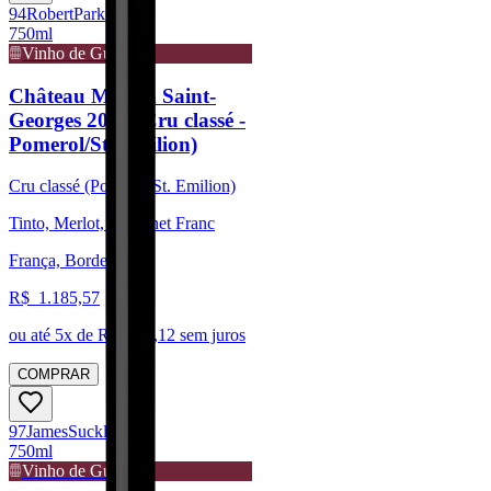
94
Robert
Parker
750ml
Vinho de Guarda
Château Moulin Saint-
Georges 2019 (Cru classé -
Pomerol/St. Emilion)
Cru classé (Pomerol/St. Emilion)
Tinto, Merlot, Cabernet Franc
França, Bordeaux
R$
1.185,57
ou até
5
x de R$
237,12
sem juros
COMPRAR
97
James
Suckling
750ml
Vinho de Guarda