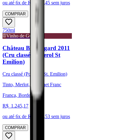
ou até
6
x de R$
449,45
sem juros
COMPRAR
750ml
Vinho de Guarda
Château Beauregard 2011
(Cru classé Pomerol St
Emilion)
Cru classé (Pomerol/St. Emilion)
Tinto, Merlot, Cabernet Franc
França, Bordeaux
R$
1.245,17
ou até
6
x de R$
207,53
sem juros
COMPRAR