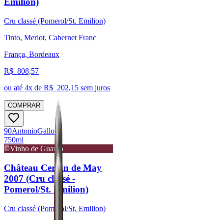
Emilion)
Cru classé (Pomerol/St. Emilion)
Tinto, Merlot, Cabernet Franc
França, Bordeaux
R$
808,57
ou até
4
x de R$
202,15
sem juros
COMPRAR
90
Antonio
Galloni
750ml
Vinho de Guarda
Château Certan de May
2007 (Cru classé -
Pomerol/St. Emilion)
Cru classé (Pomerol/St. Emilion)