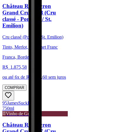
Château Rocheyron
Grand Cru 2018 (Cru
classé - Pomerol / St.
Emilion)
Cru classé (Pomerol/St. Emilion)
Tinto, Merlot, Cabernet Franc
França, Bordeaux
R$
1.875,58
ou até
6
x de R$
312,60
sem juros
COMPRAR
95
James
Suckling
750ml
Vinho de Guarda
Château Rocheyron
Grand Cru 2017 (Cru