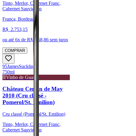
Tinto, Merlot, Cabernet Franc,
Cabernet Sauvignon
França, Bordeaux
R$
2.753,15
ou até
6
x de R$
458,86
sem juros
COMPRAR
95
James
Suckling
750ml
Vinho de Guarda
Château Certan de May
2010 (Cru classé -
Pomerol/St. Emilion)
Cru classé (Pomerol/St. Emilion)
Tinto, Merlot, Cabernet Franc,
Cabernet Sauvignon