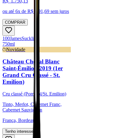
R$
1.750,13
ou até
6
x de R$
291,69
sem juros
COMPRAR
100
James
Suckling
750ml
Novidade
Château Cheval Blanc
Saint-Émilion 2019 (1er
Grand Cru Classé - St.
Emilion)
Cru classé (Pomerol/St. Emilion)
Tinto, Merlot, Cabernet Franc,
Cabernet Sauvignon
França, Bordeaux
Tenho interesse