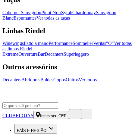
Cabernet Sauvignon
Pinot Noir
Syrah
Chardonnay
Sauvignon
Blanc
Espumantes
Ver todas as taças
Linhas Riedel
Winewings
Fatto a mano
Performance
Sommelier
Veritas
"O"
Ver todas
as linhas Riedel
Extreme
Ouverture
Bar
Decanters
Superleggero
Outros acessórios
Decanters
Abridores
Baldes
Copos
Outros
Ver todos
CLUBE
LOJAS
Insira seu CEP
PAÍS E REGIÃO