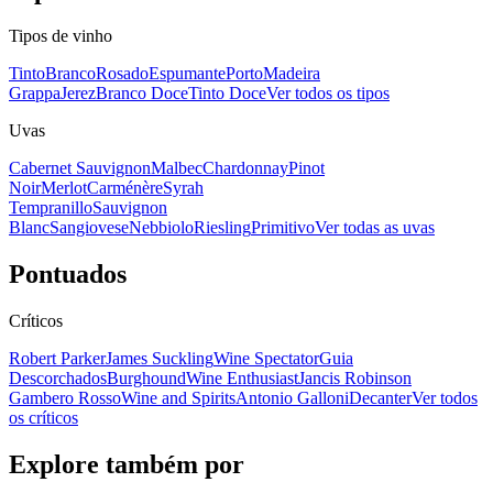
Tipos de vinho
Tinto
Branco
Rosado
Espumante
Porto
Madeira
Grappa
Jerez
Branco Doce
Tinto Doce
Ver todos os tipos
Uvas
Cabernet Sauvignon
Malbec
Chardonnay
Pinot
Noir
Merlot
Carménère
Syrah
Tempranillo
Sauvignon
Blanc
Sangiovese
Nebbiolo
Riesling
Primitivo
Ver todas as uvas
Pontuados
Críticos
Robert Parker
James Suckling
Wine Spectator
Guia
Descorchados
Burghound
Wine Enthusiast
Jancis Robinson
Gambero Rosso
Wine and Spirits
Antonio Galloni
Decanter
Ver todos
os críticos
Explore também por