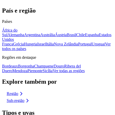
País e região
Países
África do
Sul
Alemanha
Argentina
Austrália
Áustria
Brasil
Chile
Espanha
Estados
Unidos
França
Grécia
Hungria
Israel
Itália
Nova Zelândia
Portugal
Uruguai
Ver
todos os países
Regiões em destaque
Bordeaux
Borgonha
Champagne
Douro
Ribera del
Duero
Mendoza
Piemonte
Sicília
Ver todas as regiões
Explore também por
Região
Sub-região
Tipos e uvas