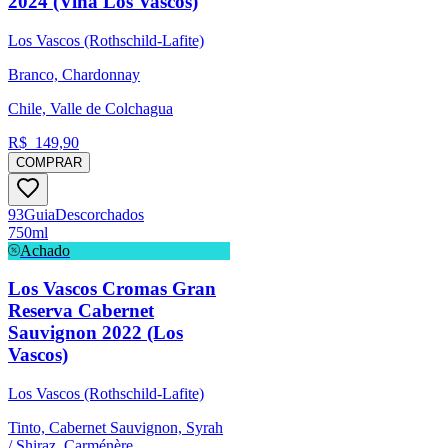
2024 (Viña Los Vascos)
Los Vascos (Rothschild-Lafite)
Branco, Chardonnay
Chile, Valle de Colchagua
R$
149,90
COMPRAR
93
Guia
Descorchados
750ml
Achado
Los Vascos Cromas Gran
Reserva Cabernet
Sauvignon 2022 (Los
Vascos)
Los Vascos (Rothschild-Lafite)
Tinto, Cabernet Sauvignon, Syrah
/ Shiraz, Carménère