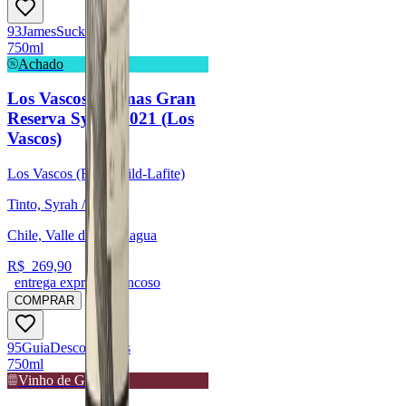
93
James
Suckling
750ml
Achado
Los Vascos Cromas Gran
Reserva Syrah 2021 (Los
Vascos)
Los Vascos (Rothschild-Lafite)
Tinto, Syrah / Shiraz
Chile, Valle de Colchagua
R$
269,90
entrega expressa trancoso
COMPRAR
95
Guia
Descorchados
750ml
Vinho de Guarda