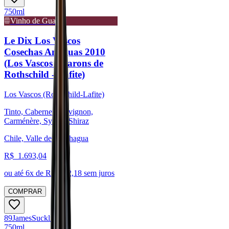
750ml
Vinho de Guarda
Le Dix Los Vascos
Cosechas Antiguas 2010
(Los Vascos - Barons de
Rothschild - Lafite)
Los Vascos (Rothschild-Lafite)
Tinto, Cabernet Sauvignon,
Carménère, Syrah / Shiraz
Chile, Valle de Colchagua
R$
1.693,04
ou até
6
x de R$
282,18
sem juros
COMPRAR
89
James
Suckling
750ml