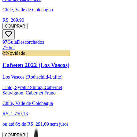
Chile, Valle de Colchagua
R$
269,90
COMPRAR
97
Guia
Descorchados
750ml
Novidade
Cañeten 2022 (Los Vascos)
Los Vascos (Rothschild-Lafite)
Tinto, Syrah / Shiraz, Cabernet
Sauvignon, Cabernet Franc
Chile, Valle de Colchagua
R$
1.750,13
ou até
6
x de R$
291,69
sem juros
COMPRAR