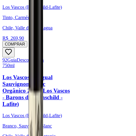
Los Vascos (Rothschild-Lafite)
Tinto, Carménère
Chile, Valle de Colchagua
R$
269,90
COMPRAR
92
Guia
Descorchados
750ml
Los Vascos Chagual
Sauvignon Blanc
Orgânico 2022 (Los Vascos
- Barons de Rothschild -
Lafite)
Los Vascos (Rothschild-Lafite)
Branco, Sauvignon Blanc