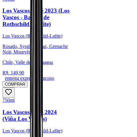
Los Vascos Rosé 2023 (Los
Vascos - Barons de
Rothschild - Lafite)
Los Vascos (Rothschild-Lafite)
Rosado, Syrah / Shiraz, Grenache
Noir, Mourvèdre
Chile, Valle de Colchagua
R$
149,90
entrega expressa trancoso
COMPRAR
750ml
Los Vascos Rosé 2024
(Viña Los Vascos)
Los Vascos (Rothschild-Lafite)