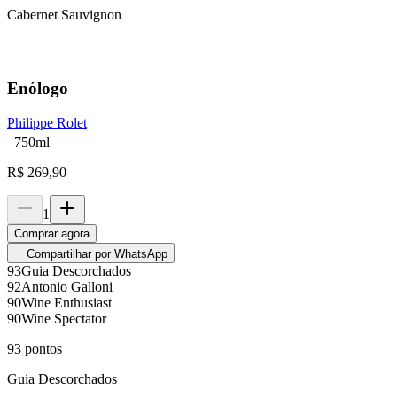
Cabernet Sauvignon
Enólogo
Philippe Rolet
750ml
R$
269,90
1
Comprar agora
Compartilhar por WhatsApp
93
Guia Descorchados
92
Antonio Galloni
90
Wine Enthusiast
90
Wine Spectator
93
pontos
Guia Descorchados