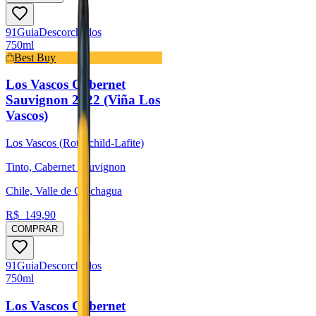
91
Guia
Descorchados
750ml
Best Buy
Los Vascos Cabernet
Sauvignon 2022 (Viña Los
Vascos)
Los Vascos (Rothschild-Lafite)
Tinto, Cabernet Sauvignon
Chile, Valle de Colchagua
R$
149,90
COMPRAR
91
Guia
Descorchados
750ml
Los Vascos Cabernet