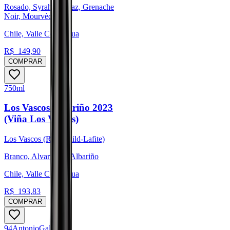
Rosado, Syrah / Shiraz, Grenache
Noir, Mourvèdre
Chile, Valle Colchagua
R$
149,90
COMPRAR
750ml
Los Vascos Albariño 2023
(Viña Los Vascos)
Los Vascos (Rothschild-Lafite)
Branco, Alvarinho / Albariño
Chile, Valle Colchagua
R$
193,83
COMPRAR
94
Antonio
Galloni