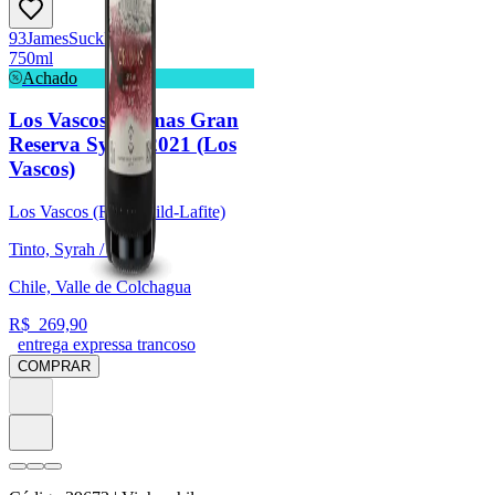
93
James
Suckling
750ml
Achado
Los Vascos Cromas Gran
Reserva Syrah 2021 (Los
Vascos)
Los Vascos (Rothschild-Lafite)
Tinto, Syrah / Shiraz
Chile, Valle de Colchagua
R$
269,90
entrega expressa trancoso
COMPRAR