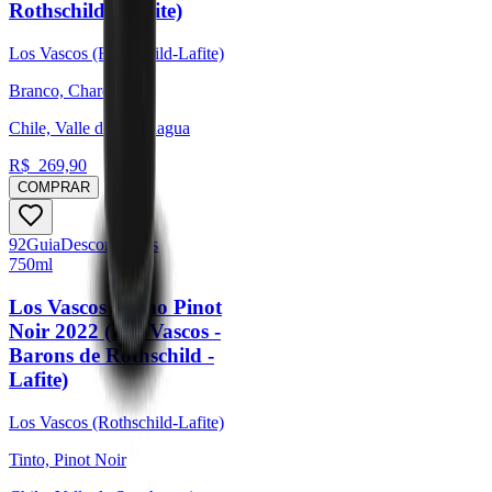
Rothschild - Lafite)
Los Vascos (Rothschild-Lafite)
Branco, Chardonnay
Chile, Valle de Colchagua
R$
269,90
COMPRAR
92
Guia
Descorchados
750ml
Los Vascos Primo Pinot
Noir 2022 (Los Vascos -
Barons de Rothschild -
Lafite)
Los Vascos (Rothschild-Lafite)
Tinto, Pinot Noir