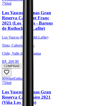
750ml
Los Vascos Cromas Gran
Reserva Cabernet Franc
2021 (Los Vascos - Barons
de Rothschild - Lafite)
Los Vascos (Rothschild-Lafite)
Tinto, Cabernet Franc
Chile, Valle de Colchagua
R$
269,90
COMPRAR
90
Wine
Enthusiast
750ml
Los Vascos Cromas Gran
Reserva Carmenère 2021
(Viña Los Vascos)