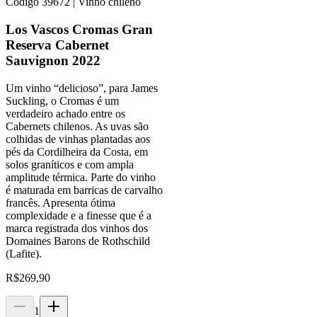
Código
39672
| Vinho chileno
Los Vascos Cromas Gran
Reserva Cabernet
Sauvignon 2022
Um vinho “delicioso”, para James
Suckling, o Cromas é um
verdadeiro achado entre os
Cabernets chilenos. As uvas são
colhidas de vinhas plantadas aos
pés da Cordilheira da Costa, em
solos graníticos e com ampla
amplitude térmica. Parte do vinho
é maturada em barricas de carvalho
francês. Apresenta ótima
complexidade e a finesse que é a
marca registrada dos vinhos dos
Domaines Barons de Rothschild
(Lafite).
R$
269,90
1