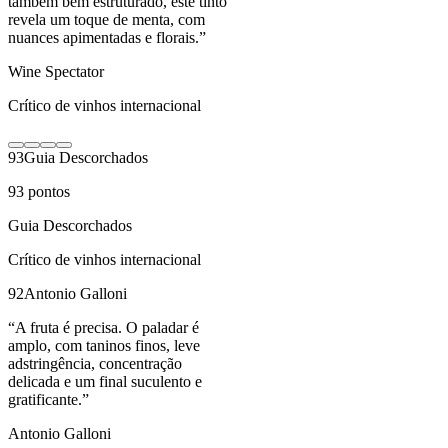
também bem estruturado, este tinto
revela um toque de menta, com
nuances apimentadas e florais.
”
Wine Spectator
Crítico de vinhos internacional
93
Guia Descorchados
93
pontos
Guia Descorchados
Crítico de vinhos internacional
92
Antonio Galloni
“
A fruta é precisa. O paladar é
amplo, com taninos finos, leve
adstringência, concentração
delicada e um final suculento e
gratificante.
”
Antonio Galloni