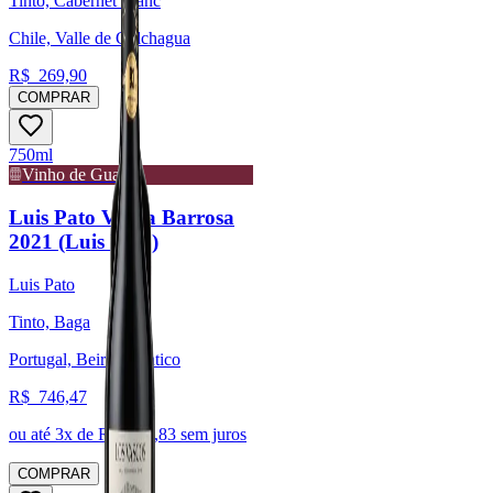
Tinto, Cabernet Franc
Chile, Valle de Colchagua
R$
269,90
COMPRAR
750ml
Vinho de Guarda
Luis Pato Vinha Barrosa
2021 (Luis Pato)
Luis Pato
Tinto, Baga
Portugal, Beira Atlântico
R$
746,47
ou até
3
x de R$
248,83
sem juros
COMPRAR