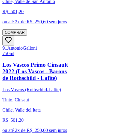
Chile, Valle de San Antonio
R$
501,20
ou até
2
x de R$
250,60
sem juros
COMPRAR
91
Antonio
Galloni
750ml
Los Vascos Primo Cinsault
2022 (Los Vascos - Barons
de Rothschild - Lafite)
Los Vascos (Rothschild-Lafite)
Tinto, Cinsaut
Chile, Valle del Itata
R$
501,20
ou até
2
x de R$
250,60
sem juros