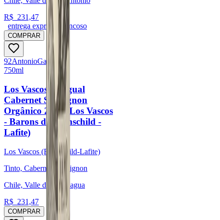
Chile, Valle de San Antonio
R$
231,47
entrega expressa trancoso
COMPRAR
92
Antonio
Galloni
750ml
Los Vascos Chagual
Cabernet Sauvignon
Orgânico 2021 (Los Vascos
- Barons de Rothschild -
Lafite)
Los Vascos (Rothschild-Lafite)
Tinto, Cabernet Sauvignon
Chile, Valle de Colchagua
R$
231,47
COMPRAR