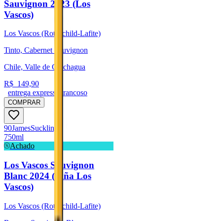
Sauvignon 2023 (Los
Vascos)
Los Vascos (Rothschild-Lafite)
Tinto, Cabernet Sauvignon
Chile, Valle de Colchagua
R$
149,90
entrega expressa trancoso
COMPRAR
90
James
Suckling
750ml
Achado
Los Vascos Sauvignon
Blanc 2024 (Viña Los
Vascos)
Los Vascos (Rothschild-Lafite)