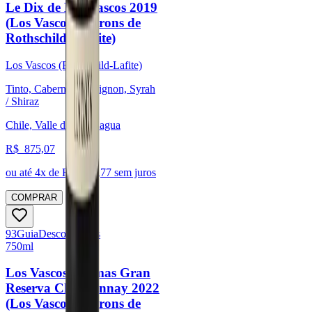
Le Dix de Los Vascos 2019
(Los Vascos - Barons de
Rothschild - Lafite)
Los Vascos (Rothschild-Lafite)
Tinto, Cabernet Sauvignon, Syrah
/ Shiraz
Chile, Valle de Colchagua
R$
875,07
ou até
4
x de R$
218,77
sem juros
COMPRAR
93
Guia
Descorchados
750ml
Los Vascos Cromas Gran
Reserva Chardonnay 2022
(Los Vascos - Barons de