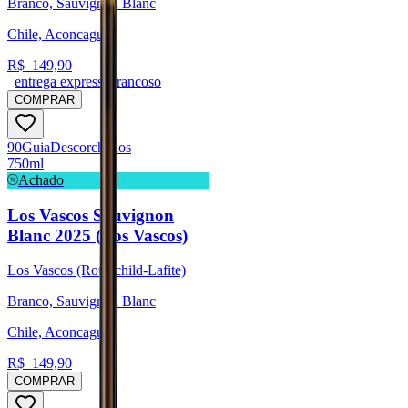
Branco, Sauvignon Blanc
Chile, Aconcagua
R$
149,90
entrega expressa trancoso
COMPRAR
90
Guia
Descorchados
750ml
Achado
Los Vascos Sauvignon
Blanc 2025 (Los Vascos)
Los Vascos (Rothschild-Lafite)
Branco, Sauvignon Blanc
Chile, Aconcagua
R$
149,90
COMPRAR