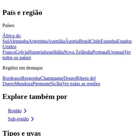
País e região
Países
África do
Sul
Alemanha
Argentina
Austrália
Áustria
Brasil
Chile
Espanha
Estados
Unidos
França
Grécia
Hungria
Israel
Itália
Nova Zelândia
Portugal
Uruguai
Ver
todos os países
Regiões em destaque
Bordeaux
Borgonha
Champagne
Douro
Ribera del
Duero
Mendoza
Piemonte
Sicília
Ver todas as regiões
Explore também por
Região
Sub-região
Tipos e uvas