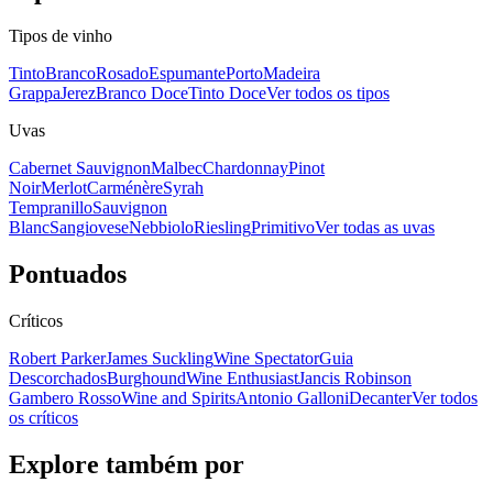
Tipos de vinho
Tinto
Branco
Rosado
Espumante
Porto
Madeira
Grappa
Jerez
Branco Doce
Tinto Doce
Ver todos os tipos
Uvas
Cabernet Sauvignon
Malbec
Chardonnay
Pinot
Noir
Merlot
Carménère
Syrah
Tempranillo
Sauvignon
Blanc
Sangiovese
Nebbiolo
Riesling
Primitivo
Ver todas as uvas
Pontuados
Críticos
Robert Parker
James Suckling
Wine Spectator
Guia
Descorchados
Burghound
Wine Enthusiast
Jancis Robinson
Gambero Rosso
Wine and Spirits
Antonio Galloni
Decanter
Ver todos
os críticos
Explore também por