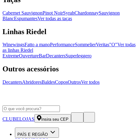
Cabernet Sauvignon
Pinot Noir
Syrah
Chardonnay
Sauvignon
Blanc
Espumantes
Ver todas as taças
Linhas Riedel
Winewings
Fatto a mano
Performance
Sommelier
Veritas
"O"
Ver todas
as linhas Riedel
Extreme
Ouverture
Bar
Decanters
Superleggero
Outros acessórios
Decanters
Abridores
Baldes
Copos
Outros
Ver todos
CLUBE
LOJAS
Insira seu CEP
PAÍS E REGIÃO