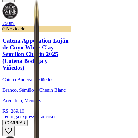
750ml
Novidade
Catena Appellation Luján
de Cuyo White Clay
Sémillon Chenin 2025
(Catena Bodega y
Viñedos)
Catena Bodega y Viñedos
Branco, Sémillon, Chenin Blanc
Argentina, Mendoza
R$
269,10
entrega expressa trancoso
COMPRAR