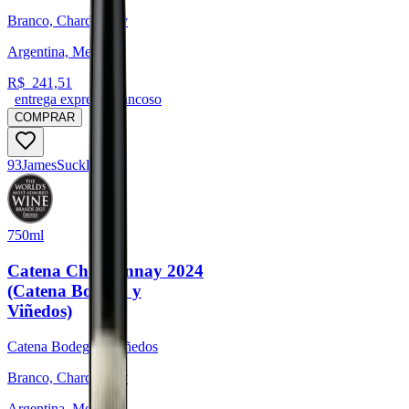
Branco, Chardonnay
Argentina, Mendoza
R$
241,51
entrega expressa trancoso
COMPRAR
93
James
Suckling
750ml
Catena Chardonnay 2024
(Catena Bodega y
Viñedos)
Catena Bodega y Viñedos
Branco, Chardonnay
Argentina, Mendoza