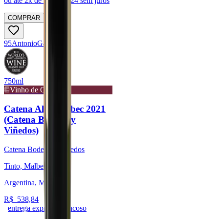
ou até
2
x de R$
219,24
sem juros
COMPRAR
95
Antonio
Galloni
750ml
Vinho de Guarda
Catena Alta Malbec 2021
(Catena Bodega y
Viñedos)
Catena Bodega y Viñedos
Tinto, Malbec
Argentina, Mendoza
R$
538,84
entrega expressa trancoso