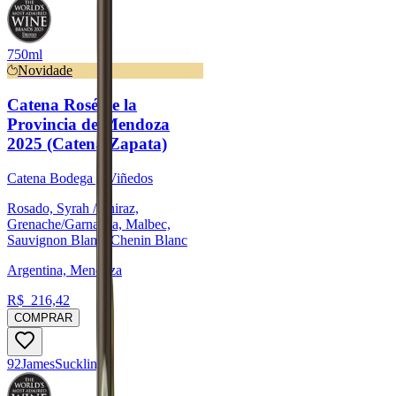
750ml
Novidade
Catena Rosé de la
Provincia de Mendoza
2025 (Catena Zapata)
Catena Bodega y Viñedos
Rosado, Syrah / Shiraz,
Grenache/Garnacha, Malbec,
Sauvignon Blanc, Chenin Blanc
Argentina, Mendoza
R$
216,42
COMPRAR
92
James
Suckling