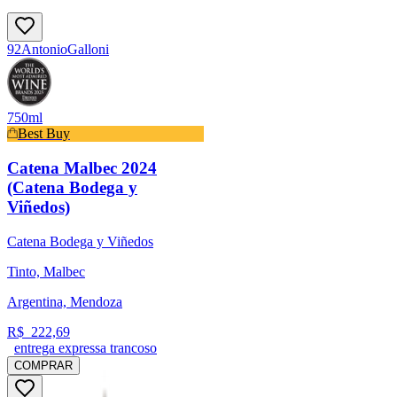
92
Antonio
Galloni
750ml
Best Buy
Catena Malbec 2024
(Catena Bodega y
Viñedos)
Catena Bodega y Viñedos
Tinto, Malbec
Argentina, Mendoza
R$
222,69
entrega expressa trancoso
COMPRAR