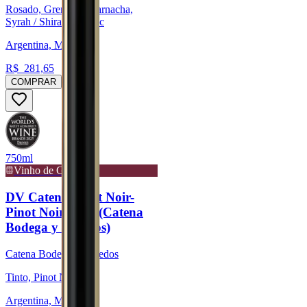
Rosado, Grenache/Garnacha,
Syrah / Shiraz, Malbec
Argentina, Mendoza
R$
281,65
COMPRAR
750ml
Vinho de Guarda
DV Catena Pinot Noir-
Pinot Noir 2022 (Catena
Bodega y Viñedos)
Catena Bodega y Viñedos
Tinto, Pinot Noir
Argentina, Mendoza