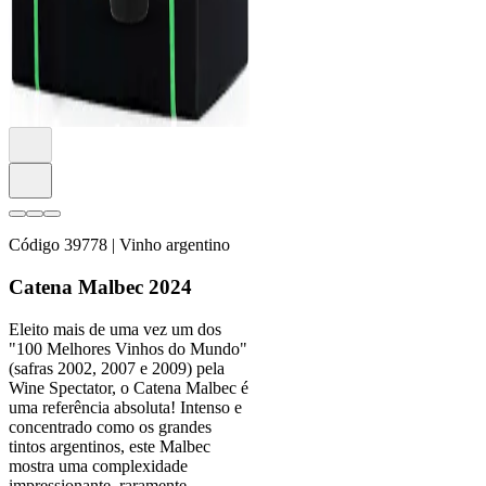
Tinto, Cabernet Sauvignon,
Cabernet Franc, Petit Verdot
Argentina, Mendoza
R$
210,15
COMPRAR
Código
39778
| Vinho argentino
Catena Malbec 2024
Eleito mais de uma vez um dos
"100 Melhores Vinhos do Mundo"
(safras 2002, 2007 e 2009) pela
Wine Spectator, o Catena Malbec é
uma referência absoluta! Intenso e
concentrado como os grandes
tintos argentinos, este Malbec
mostra uma complexidade
impressionante, raramente