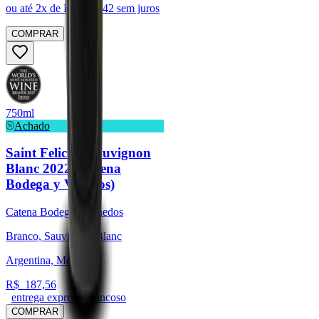
ou até
2
x de R$
269,42
sem juros
COMPRAR
750ml
Achado
Saint Felicien Sauvignon
Blanc 2022 (Catena
Bodega y Viñedos)
Catena Bodega y Viñedos
Branco, Sauvignon Blanc
Argentina, Mendoza
R$
187,56
entrega expressa trancoso
COMPRAR