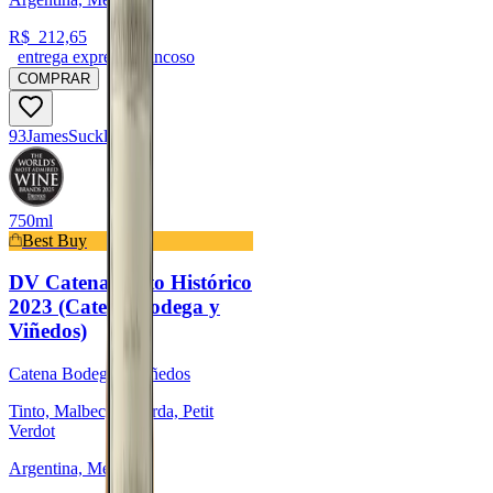
R$
212,65
entrega expressa trancoso
COMPRAR
93
James
Suckling
750ml
Best Buy
DV Catena Tinto Histórico
2023 (Catena Bodega y
Viñedos)
Catena Bodega y Viñedos
Tinto, Malbec, Bonarda, Petit
Verdot
Argentina, Mendoza