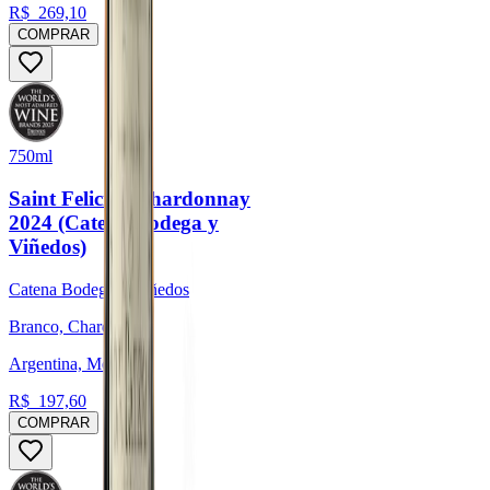
R$
269,10
COMPRAR
750ml
Saint Felicien Chardonnay
2024 (Catena Bodega y
Viñedos)
Catena Bodega y Viñedos
Branco, Chardonnay
Argentina, Mendoza
R$
197,60
COMPRAR