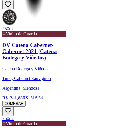
750ml
Vinho de Guarda
DV Catena Cabernet-
Cabernet 2021 (Catena
Bodega y Viñedos)
Catena Bodega y Viñedos
Tinto, Cabernet Sauvignon
Argentina, Mendoza
R$
341,88
R$
316,34
COMPRAR
750ml
Vinho de Guarda