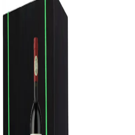
95
Robert
Parker
1500ml
Amayna Syrah 2022 -
Magnum (Garcés Silva
Family Vineyards)
Garcés Silva Family Vineyards -
Amayna Boya
Tinto, Syrah / Shiraz
Chile, Valle de San Antonio
R$
940,30
ou até
4
x de R$
235,08
sem juros
COMPRAR
750ml
Caixa Presente Caruso