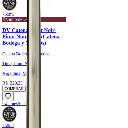
750ml
Vinho de Guarda
DV Catena Pinot Noir-
Pinot Noir 2023 (Catena
Bodega y Viñedos)
Catena Bodega y Viñedos
Tinto, Pinot Noir
Argentina, Mendoza
R$
329,33
COMPRAR
94
James
Suckling
750ml