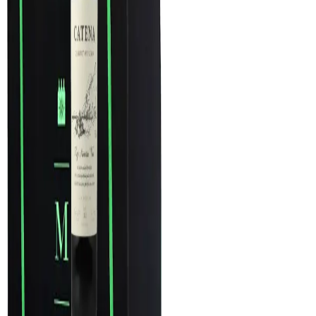
para 6 garrafas
Adriana Caruso
Embalagem
Embalagens, Brasil
R$
67,00
COMPRAR
93
James
Suckling
750ml
Catena Cabernet
Sauvignon 2024 (Catena
Bodega y Viñedos)
Catena Bodega y Viñedos