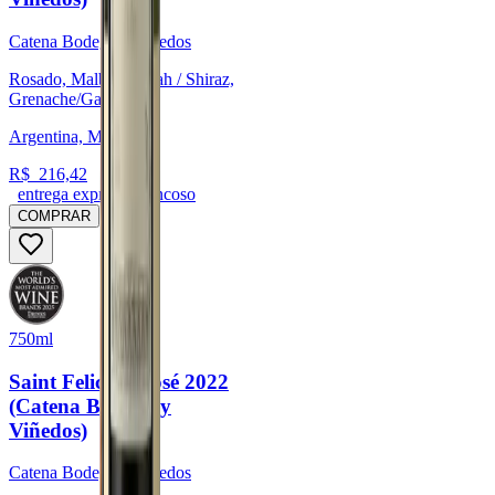
Catena Bodega y Viñedos
Rosado, Malbec, Syrah / Shiraz,
Grenache/Garnacha
Argentina, Mendoza
R$
216,42
entrega expressa trancoso
COMPRAR
750ml
Saint Felicien Rosé 2022
(Catena Bodega y
Viñedos)
Catena Bodega y Viñedos