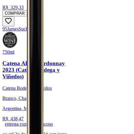
R$
329,33
COMPRAR
95
James
Suckling
750ml
Catena Alta Chardonnay
2023 (Catena Bodega y
Viñedos)
Catena Bodega y Viñedos
Branco, Chardonnay
Argentina, Mendoza
R$
438,47
entrega expressa trancoso