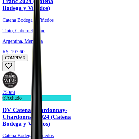
Franc 2024 (Catena
Bodega y Viñedos)
Catena Bodega y Viñedos
Tinto, Cabernet Franc
Argentina, Mendoza
R$
197,60
COMPRAR
750ml
Achado
DV Catena Chardonnay-
Chardonnay 2024 (Catena
Bodega y Viñedos)
Catena Bodega y Viñedos