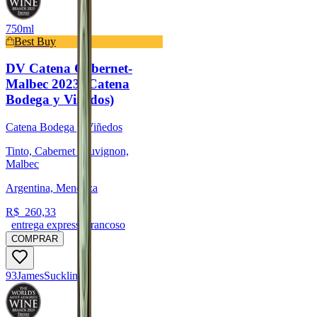
750ml
Best Buy
DV Catena Cabernet-
Malbec 2023 (Catena
Bodega y Viñedos)
Catena Bodega y Viñedos
Tinto, Cabernet Sauvignon,
Malbec
Argentina, Mendoza
R$
260,33
entrega expressa trancoso
COMPRAR
93
James
Suckling