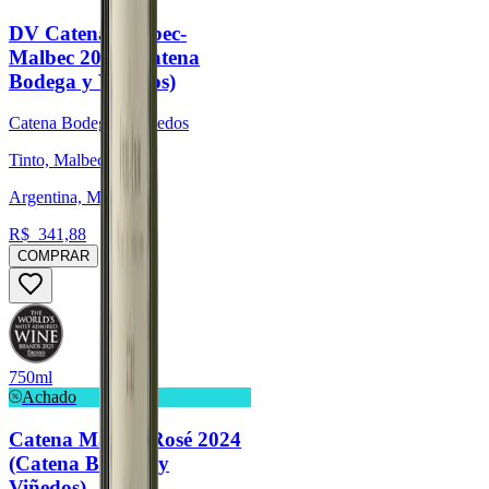
DV Catena Malbec-
Malbec 2023 (Catena
Bodega y Viñedos)
Catena Bodega y Viñedos
Tinto, Malbec
Argentina, Mendoza
R$
341,88
COMPRAR
750ml
Achado
Catena Malbec Rosé 2024
(Catena Bodega y
Viñedos)