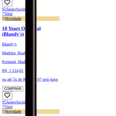
92
James
Suckling
750ml
Novidade
10 Years Old Bual
(Blandy's)
Blandy’s
Madeira, Bual
Portugal, Madeira
R$
1.124,81
ou até
5
x de R$
224,97
sem juros
COMPRAR
95
James
Suckling
750ml
Novidade