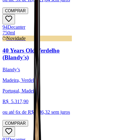
COMPRAR
94
Decanter
750ml
Novidade
40 Years Old Verdelho
(Blandy's)
Blandy’s
Madeira, Verdelho
Portugal, Madeira
R$
5.317,90
ou até
6
x de R$
886,32
sem juros
COMPRAR
92
Decanter