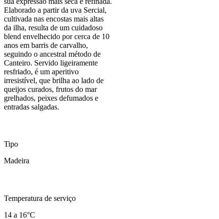
sua expressão mais seca e refinada.
Elaborado a partir da uva Sercial,
cultivada nas encostas mais altas
da ilha, resulta de um cuidadoso
blend envelhecido por cerca de 10
anos em barris de carvalho,
seguindo o ancestral método de
Canteiro. Servido ligeiramente
resfriado, é um aperitivo
irresistível, que brilha ao lado de
queijos curados, frutos do mar
grelhados, peixes defumados e
entradas salgadas.
Tipo
Madeira
Temperatura de serviço
14 a 16°C