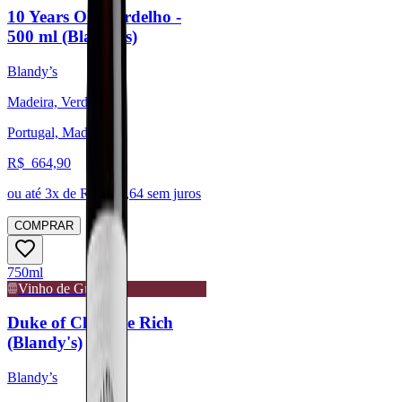
10 Years Old Verdelho -
500 ml (Blandy's)
Blandy’s
Madeira, Verdelho
Portugal, Madeira
R$
664,90
ou até
3
x de R$
221,64
sem juros
COMPRAR
750ml
Vinho de Guarda
Duke of Clarence Rich
(Blandy's)
Blandy’s