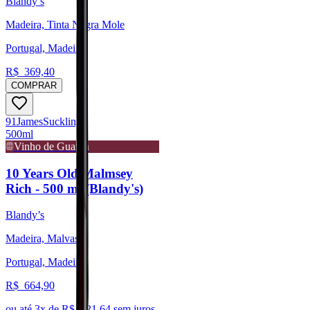
Blandy’s
Madeira, Tinta Negra Mole
Portugal, Madeira
R$
369,40
COMPRAR
91
James
Suckling
500ml
Vinho de Guarda
10 Years Old Malmsey
Rich - 500 ml (Blandy's)
Blandy’s
Madeira, Malvasia
Portugal, Madeira
R$
664,90
ou até
3
x de R$
221,64
sem juros