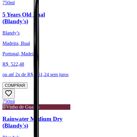
750ml
5 Years Old Bual
(Blandy's)
Blandy’s
Madeira, Bual
Portugal, Madeira
R$
522,48
ou até
2
x de R$
261,24
sem juros
COMPRAR
750ml
Vinho de Guarda
Rainwater Medium Dry
(Blandy's)