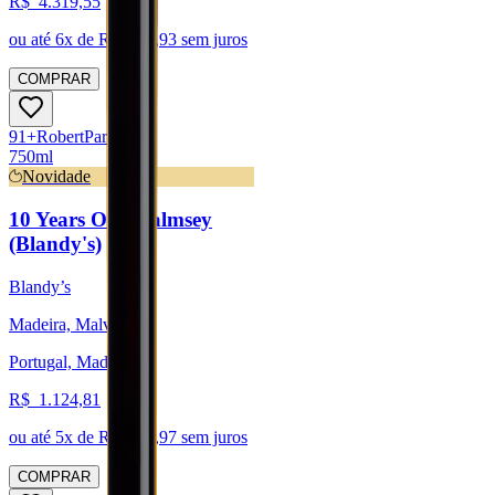
R$
4.319,55
ou até
6
x de R$
719,93
sem juros
COMPRAR
91
+
Robert
Parker
750ml
Novidade
10 Years Old Malmsey
(Blandy's)
Blandy’s
Madeira, Malvasia
Portugal, Madeira
R$
1.124,81
ou até
5
x de R$
224,97
sem juros
COMPRAR