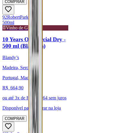
COMPRAR
92
Robert
Parker
500ml
Vinho de Guarda
10 Years Old Sercial Dry -
500 ml (Blandy's)
Blandy’s
Madeira, Sercial
Portugal, Madeira
R$
664,90
ou até
3
x de R$
221,64
sem juros
Disponível para:
Retirar na loja
COMPRAR