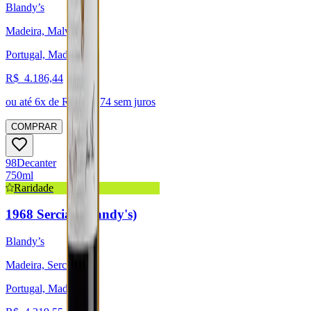
Blandy’s
Madeira, Malvasia
Portugal, Madeira
R$
4.186,44
ou até
6
x de R$
697,74
sem juros
COMPRAR
98
Decanter
750ml
Raridade
1968 Sercial (Blandy's)
Blandy’s
Madeira, Sercial
Portugal, Madeira