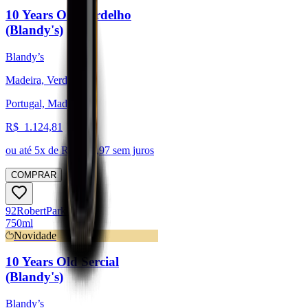
10 Years Old Verdelho
(Blandy's)
Blandy’s
Madeira, Verdelho
Portugal, Madeira
R$
1.124,81
ou até
5
x de R$
224,97
sem juros
COMPRAR
92
Robert
Parker
750ml
Novidade
10 Years Old Sercial
(Blandy's)
Blandy’s