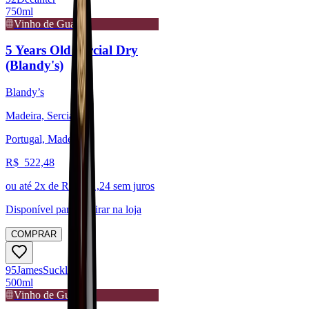
750ml
Vinho de Guarda
5 Years Old Sercial Dry
(Blandy's)
Blandy’s
Madeira, Sercial
Portugal, Madeira
R$
522,48
ou até
2
x de R$
261,24
sem juros
Disponível para:
Retirar na loja
COMPRAR
95
James
Suckling
500ml
Vinho de Guarda