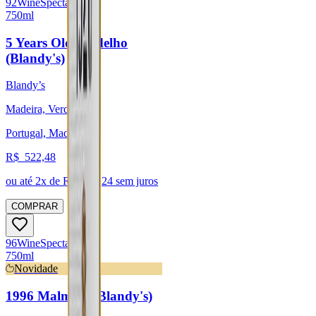
92
Wine
Spectator
750ml
5 Years Old Verdelho
(Blandy's)
Blandy’s
Madeira, Verdelho
Portugal, Madeira
R$
522,48
ou até
2
x de R$
261,24
sem juros
COMPRAR
96
Wine
Spectator
750ml
Novidade
1996 Malmsey (Blandy's)