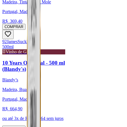
Madeira, Tinta Negra Mole
Portugal, Madeira
R$
369,40
COMPRAR
92
James
Suckling
500ml
Vinho de Guarda
10 Years Old Bual - 500 ml
(Blandy's)
Blandy’s
Madeira, Bual
Portugal, Madeira
R$
664,90
ou até
3
x de R$
221,64
sem juros