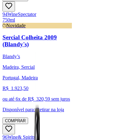
94
Wine
Spectator
750ml
Novidade
Sercial Colheita 2009
(Blandy's)
Blandy’s
Madeira, Sercial
Portugal, Madeira
R$
1.923,50
ou até
6
x de R$
320,59
sem juros
Disponível para:
Retirar na loja
COMPRAR
96
Wine
& Spirits