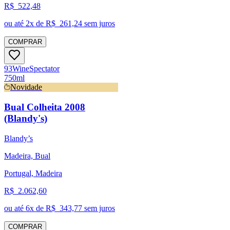
R$
522,48
ou até
2
x de R$
261,24
sem juros
COMPRAR
93
Wine
Spectator
750ml
Novidade
Bual Colheita 2008
(Blandy's)
Blandy’s
Madeira, Bual
Portugal, Madeira
R$
2.062,60
ou até
6
x de R$
343,77
sem juros
COMPRAR