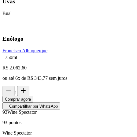
Uvas
Bual
Enólogo
Francisco Albuquerque
750ml
R$
2.062,60
ou até
6
x de
R$ 343,77
sem juros
1
Comprar agora
Compartilhar por WhatsApp
93
Wine Spectator
93
pontos
Wine Spectator