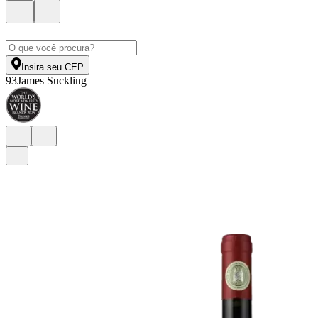
Insira seu CEP
93
James Suckling