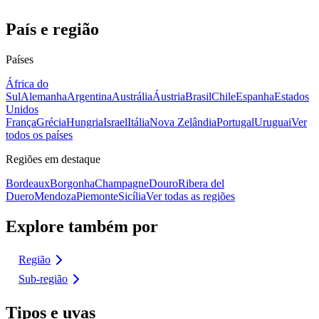
País e região
Países
África do
Sul
Alemanha
Argentina
Austrália
Áustria
Brasil
Chile
Espanha
Estados
Unidos
França
Grécia
Hungria
Israel
Itália
Nova Zelândia
Portugal
Uruguai
Ver
todos os países
Regiões em destaque
Bordeaux
Borgonha
Champagne
Douro
Ribera del
Duero
Mendoza
Piemonte
Sicília
Ver todas as regiões
Explore também por
Região
Sub-região
Tipos e uvas