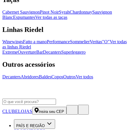
Cabernet Sauvignon
Pinot Noir
Syrah
Chardonnay
Sauvignon
Blanc
Espumantes
Ver todas as taças
Linhas Riedel
Winewings
Fatto a mano
Performance
Sommelier
Veritas
"O"
Ver todas
as linhas Riedel
Extreme
Ouverture
Bar
Decanters
Superleggero
Outros acessórios
Decanters
Abridores
Baldes
Copos
Outros
Ver todos
CLUBE
LOJAS
Insira seu CEP
PAÍS E REGIÃO