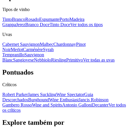
Tipos de vinho
Tinto
Branco
Rosado
Espumante
Porto
Madeira
Grappa
Jerez
Branco Doce
Tinto Doce
Ver todos os tipos
Uvas
Cabernet Sauvignon
Malbec
Chardonnay
Pinot
Noir
Merlot
Carménère
Syrah
Tempranillo
Sauvignon
Blanc
Sangiovese
Nebbiolo
Riesling
Primitivo
Ver todas as uvas
Pontuados
Críticos
Robert Parker
James Suckling
Wine Spectator
Guia
Descorchados
Burghound
Wine Enthusiast
Jancis Robinson
Gambero Rosso
Wine and Spirits
Antonio Galloni
Decanter
Ver todos
os críticos
Explore também por