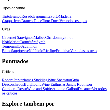
Tipos de vinho
Tinto
Branco
Rosado
Espumante
Porto
Madeira
Grappa
Jerez
Branco Doce
Tinto Doce
Ver todos os tipos
Uvas
Cabernet Sauvignon
Malbec
Chardonnay
Pinot
Noir
Merlot
Carménère
Syrah
Tempranillo
Sauvignon
Blanc
Sangiovese
Nebbiolo
Riesling
Primitivo
Ver todas as uvas
Pontuados
Críticos
Robert Parker
James Suckling
Wine Spectator
Guia
Descorchados
Burghound
Wine Enthusiast
Jancis Robinson
Gambero Rosso
Wine and Spirits
Antonio Galloni
Decanter
Ver todos
os críticos
Explore também por