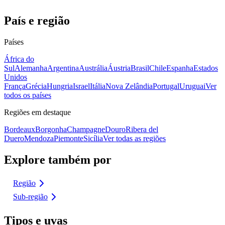
País e região
Países
África do
Sul
Alemanha
Argentina
Austrália
Áustria
Brasil
Chile
Espanha
Estados
Unidos
França
Grécia
Hungria
Israel
Itália
Nova Zelândia
Portugal
Uruguai
Ver
todos os países
Regiões em destaque
Bordeaux
Borgonha
Champagne
Douro
Ribera del
Duero
Mendoza
Piemonte
Sicília
Ver todas as regiões
Explore também por
Região
Sub-região
Tipos e uvas