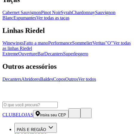
Cabernet Sauvignon
Pinot Noir
Syrah
Chardonnay
Sauvignon
Blanc
Espumantes
Ver todas as taças
Linhas Riedel
Winewings
Fatto a mano
Performance
Sommelier
Veritas
"O"
Ver todas
as linhas Riedel
Extreme
Ouverture
Bar
Decanters
Superleggero
Outros acessórios
Decanters
Abridores
Baldes
Copos
Outros
Ver todos
CLUBE
LOJAS
Insira seu CEP
PAÍS E REGIÃO