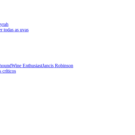
yrah
r todas as uvas
hound
Wine Enthusiast
Jancis Robinson
 críticos